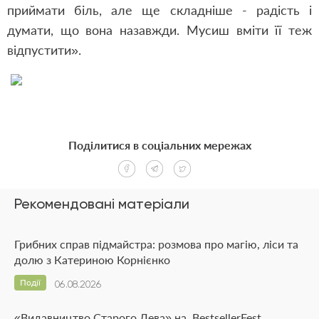
приймати біль, але ще складніше - радість і
думати, що вона назавжди. Мусиш вміти її теж
відпустити».
Поділитися в соціальних мережах
Рекомендовані матеріали
Грибних справ підмайстра: розмова про магію, ліси та
долю з Катериною Корнієнко
Події
06.08.2026
«Видавництво Старого Лева» на BestsellerFest