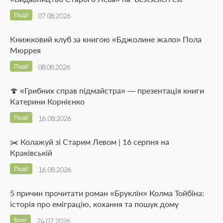
Події
07.08.2026
Книжковий клуб за книгою «Бджолине жало» Пола
Мюррея
Події
08.08.2026
🍄 «Грибних справ підмайстра» — презентація книги
Катерини Корнієнко
Події
16.08.2026
✂️ Колажуй зі Старим Левом | 16 серпня на
Краківській
Події
16.08.2026
5 причин прочитати роман «Бруклін» Колма Тойбіна:
історія про еміграцію, кохання та пошук дому
Блог
24.07.2026