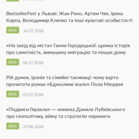
BestsellerFest у Львові: Жан Рено, Артем Чех, Ірена
Карпа, Володимир Кличко та інші культові особистості
Блог
14.07.2026
«На захід від міста» Ганни Городецької: щемка історія
про самотність, вимушену еміграцію та пошук дому
Блог
06.07.2026
Рій думок, іронія та сімейні таємниці: чому варто
прочитати роман «Бджолине жало» Пола Мюррея
Блог
02.07.2026
«Подвиги Геракла» — книжка Данила Лубківського
про геополітику, війну та стратегію перемоги
Блог
29.06.2026