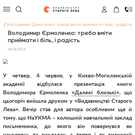
/
ни
Володимир Єрмоленко: треба вміти приймати і біль, і радість
Володимир Єрмоленко: треба вміти
приймати і біль, і радість
05.06.2015
У четвер, 4 червня, у Києво-Могилянській
академії відбулася презентація книги
Володимира Єрмоленка
«Далекі близькі»
, що
цьогоріч вийшла друком у «Видавництві Старого
Лева». Вечір став для автора особливим ще й
тому, що НаУКМА – колишній навчальний заклад
письменника, до якого він повернувся як
науковець та викладач, а тепер і як визнаний