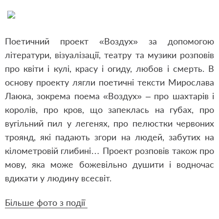
Поетичний проект «Воздух» за допомогою
літератури, візуалізації, театру та музики розповів
про квіти і кулі, красу і огиду, любов і смерть. В
основу проекту лягли поетичні тексти Мирослава
Лаюка, зокрема поема «Воздух» – про шахтарів і
королів, про кров, що запеклась на губах, про
вугільний пил у легенях, про пелюстки червоних
троянд, які падають згори на людей, забутих на
кілометровій глибині… Проект розповів також про
мову, яка може божевільно душити і водночас
вдихати у людину всесвіт.
Більше фото з події