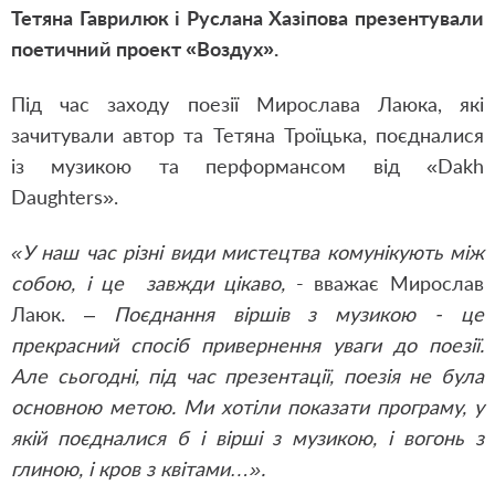
Тетяна Гаврилюк і Руслана Хазіпова презентували
поетичний проект «Воздух».
Під час заходу поезії Мирослава Лаюка, які
зачитували автор та Тетяна Троїцька, поєдналися
із музикою та перформансом від «Dakh
Daughters».
«У наш час різні види мистецтва комунікують між
собою, і це завжди цікаво,
- вважає Мирослав
Лаюк. –
Поєднання віршів з музикою - це
прекрасний спосіб привернення уваги до поезії.
Але сьогодні, під час презентації, поезія не була
основною метою. Ми хотіли показати програму, у
якій поєдналися б і вірші з музикою, і вогонь з
глиною, і кров з квітами…».