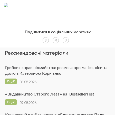
Поділитися в соціальних мережах
Рекомендовані матеріали
Грибних справ підмайстра: розмова про магію, ліси та
долю з Катериною Корнієнко
Події
06.08.2026
«Видавництво Старого Лева» на BestsellerFest
Події
07.08.2026
Книжковий клуб за книгою «Бджолине жало» Пола