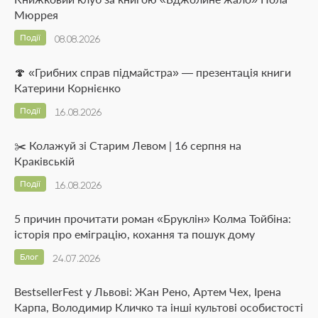
Мюррея
Події
08.08.2026
🍄 «Грибних справ підмайстра» — презентація книги
Катерини Корнієнко
Події
16.08.2026
✂️ Колажуй зі Старим Левом | 16 серпня на
Краківській
Події
16.08.2026
5 причин прочитати роман «Бруклін» Колма Тойбіна:
історія про еміграцію, кохання та пошук дому
Блог
24.07.2026
BestsellerFest у Львові: Жан Рено, Артем Чех, Ірена
Карпа, Володимир Кличко та інші культові особистості