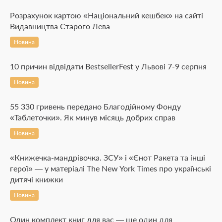
Розрахунок картою «Національний кешбек» на сайті
Видавництва Старого Лева
Новина
10 причин відвідати BestsellerFest у Львові 7-9 серпня
Новина
55 330 гривень передано Благодійному Фонду
«Таблеточки». Як минув місяць добрих справ
Новина
«Книжечка-мандрівочка. ЗСУ» і «Єнот Ракета та інші
герої» — у матеріалі The New York Times про українські
дитячі книжки
Новина
Один комплект книг для вас — ще один для