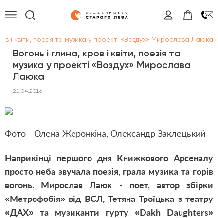
ров і квіти, поезія та музика у проекті «Воздух» Мирослава Лаюка
Вогонь і глина, кров і квіти, поезія та
музика у проекті «Воздух» Мирослава
Лаюка
21.04.2016
Фото - Олена Жеронкіна, Олександр Заклецький
Наприкінці першого дня Книжкового Арсеналу
просто неба звучала поезія, грала музика та горів
вогонь. Мирослав Лаюк - поет, автор збірки
«Метрофобія» від ВСЛ, Тетяна Троїцька з театру
«ДАХ» та музиканти гурту «Dakh Daughters»