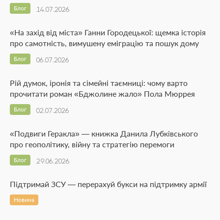
Блог
14.07.2026
«На захід від міста» Ганни Городецької: щемка історія
про самотність, вимушену еміграцію та пошук дому
Блог
06.07.2026
Рій думок, іронія та сімейні таємниці: чому варто
прочитати роман «Бджолине жало» Пола Мюррея
Блог
02.07.2026
«Подвиги Геракла» — книжка Данила Лубківського
про геополітику, війну та стратегію перемоги
Блог
29.06.2026
Підтримай ЗСУ — перерахуй букси на підтримку армії
Новина