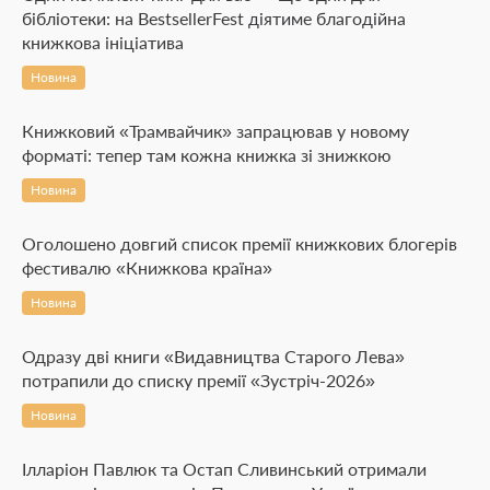
бібліотеки: на BestsellerFest діятиме благодійна
книжкова ініціатива
Новина
Книжковий «Трамвайчик» запрацював у новому
форматі: тепер там кожна книжка зі знижкою
Новина
Оголошено довгий список премії книжкових блогерів
фестивалю «Книжкова країна»
Новина
Одразу дві книги «Видавництва Старого Лева»
потрапили до списку премії «Зустріч-2026»
Новина
Ілларіон Павлюк та Остап Сливинський отримали