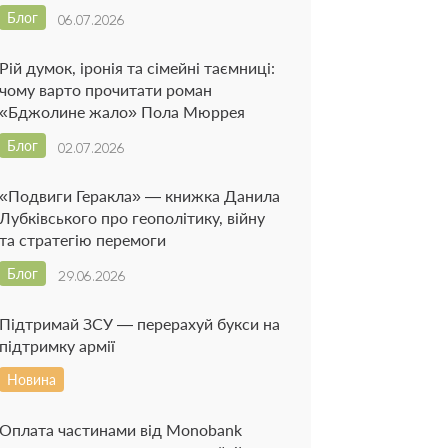
Блог
06.07.2026
Рій думок, іронія та сімейні таємниці:
чому варто прочитати роман
«Бджолине жало» Пола Мюррея
Блог
02.07.2026
«Подвиги Геракла» — книжка Данила
Лубківського про геополітику, війну
та стратегію перемоги
Блог
29.06.2026
Підтримай ЗСУ — перерахуй букси на
підтримку армії
Новина
Оплата частинами від Monobank