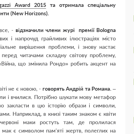
gazzi Award 2015
та отримала спеціальну
онти (New Horizons).
все, -
відзначили члени журі премії Bologna
их і напрочуд грайливих ілюстраціях місто
ніальне вирішення проблеми, і знову настає
є перед читачами складну світову проблему,
 «Війна, що змінила Рондо» робить акцент на
іті не є новою, -
говорять Андрій та Романа
. –
али і вчилися. Потрібно шукати мову метафор
о закласти в цю історію образи і символи,
межами. Наприклад, в книзі таким знаком є квіти
 червоні маки ростуть там, де пролилася
рі мак є символом пам'яті жертв, полеглих на