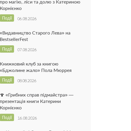
про магію, ліси та долю з Катериною
Корнієнко
Події
06.08.2026
«Видавництво Старого Лева» на
BestsellerFest
Події
07.08.2026
Книжковий клуб за книгою
«Бджолине жало» Пола Мюррея
Події
08.08.2026
🍄 «Грибних справ підмайстра» —
презентація книги Катерини
Корнієнко
Події
16.08.2026