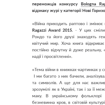
переможців конкурсу
Bologna Ra
відзнаку журі у категорії Нові Гориз
«Війна приходить раптово і змінює 
Ragazzi Award 2015.
- У цих смілив
Рондо та його друзі знаходять ге
квітучий мир. Хоча книга відкрива
постійно відчутну й дуже реальну,
надії і просвітленні».
«Тема війни в книжках-картинках у св
І ми багато з них бачили, аналізув
та символів. А ще для нас важлив
зрозумілі як в Україні, так і за її 
маку. В українському фольклорі
безневинна кров, в світовій культу