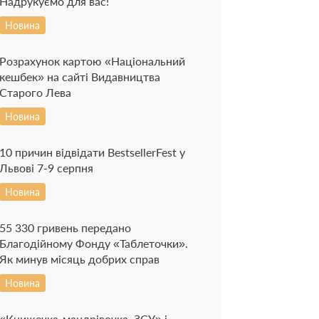
Надрукуємо для вас!
Новина
Розрахунок картою «Національний
кешбек» на сайті Видавництва
Старого Лева
Новина
10 причин відвідати BestsellerFest у
Львові 7-9 серпня
Новина
55 330 гривень передано
Благодійному Фонду «Таблеточки».
Як минув місяць добрих справ
Новина
«Книжечка-мандрівочка. ЗСУ» і