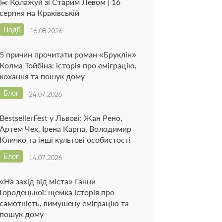
✂️ Колажуй зі Старим Левом | 16
серпня на Краківській
Події
16.08.2026
5 причин прочитати роман «Бруклін»
Колма Тойбіна: історія про еміграцію,
кохання та пошук дому
Блог
24.07.2026
BestsellerFest у Львові: Жан Рено,
Артем Чех, Ірена Карпа, Володимир
Кличко та інші культові особистості
Блог
14.07.2026
«На захід від міста» Ганни
Городецької: щемка історія про
самотність, вимушену еміграцію та
пошук дому