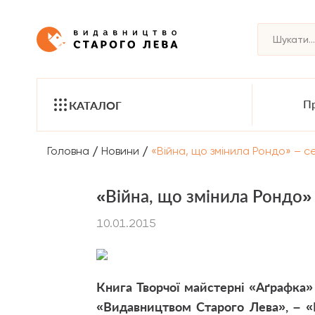
Пр
КАТАЛОГ
/
/
Головна
Новини
«Війна, що змінила Рондо» – 
«Війна, що змінила Рондо»
10.01.2015
Книга Творчої майстерні «Аґрафка»
«Видавництвом Старого Лева», – «