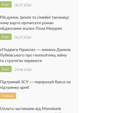
Блог
06.07.2026
Рій думок, іронія та сімейні таємниці:
чому варто прочитати роман
«Бджолине жало» Пола Мюррея
Блог
02.07.2026
«Подвиги Геракла» — книжка Данила
Лубківського про геополітику, війну
та стратегію перемоги
Блог
29.06.2026
Підтримай ЗСУ — перерахуй букси на
підтримку армії
Новина
Оплата частинами від Monobank