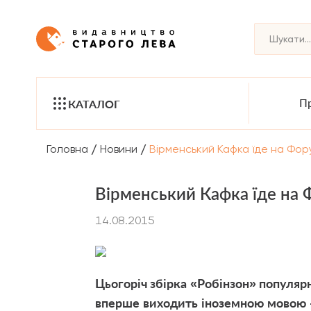
Пр
КАТАЛОГ
/
/
Головна
Новини
Вірменський Кафка їде на Фор
Вірменський Кафка їде на 
14.08.2015
Цьогоріч збірка «Робінзон» популя
вперше виходить іноземною мовою -