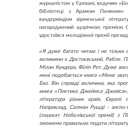
журналістом у Єревані, ведучим «Бо
бібліотеці з Арамом Пачяном» 
вундеркіндом вірменської літера
нагороджений щорічною премією Сп
удостоївся молодіжної премії презид
«Я дуже багато читаю і не тільки с
великими є Достоєвський, Рабле. П
Мілан Кундера, Філіп Рот. Дуже вис
мені подобається книга «Мене зва
Еко. Він справді величина, яка про
книга «Поетика Джеймса Джойса». 
література різних країн. Європі 
Наприклад, Салман Рушді - англо-і
(лауреат Нобелівської премії) з 
зможемо правильно подати літератур