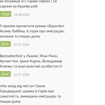
✂️ Колажуй зі Старим Левом | 16
серпня на Краківській
Події
16.08.2026
5 причин прочитати роман «Бруклін»
Колма Тойбіна: історія про еміграцію,
кохання та пошук дому
Блог
24.07.2026
BestsellerFest у Львові: Жан Рено,
Артем Чех, Ірена Карпа, Володимир
Кличко та інші культові особистості
Блог
14.07.2026
«На захід від міста» Ганни
Городецької: щемка історія про
самотність, вимушену еміграцію та
пошук дому