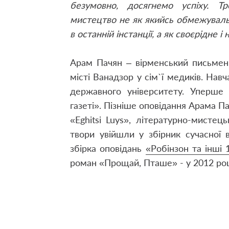
безумовно, досягнемо успіху. Тр
мистецтво не як якийсь обмежувальн
в останній інстанції, а як своєрідне 
Арам Пачян – вірменський письменн
місті Ванадзор у сім`ї медиків. На
державного університету. Уперше 
газеті». Пізніше оповідання Арама Па
«Eghitsi Luys», літературно-мисте
твори увійшли у збірник сучасної 
збірка оповідань
«Робінзон та інші 
роман «Прощай, Пташе» - у 2012 роц