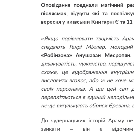
Оповідання поєднали магічний ре
післясмак, відчути які та поспіл
вересня у київській Книгарні Є та 11
«Якщо порівнювати творчість Ара
спадають Генрі Міллер, молодий
«Робінзона» Анушаван Месропян
.
дивакуватість, чужинство, нерішучіс
схоже, це відображення внутрішн
висловити вголос, або ж не хоче ма
своїх персонажів. А ще цей світ 
переплітаються в єдиний неподільний
не-де вигулькують обриси Єревана, ву
До чудернацьких історій Араму не
звикати – він є відомим