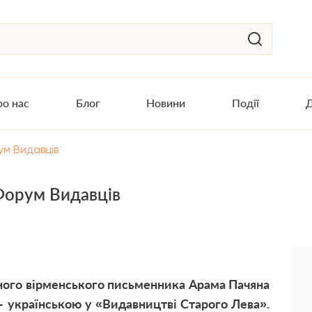
о нас
Блог
Новини
Події
Д
ум Видавців
Форум Видавців
рного вірменського письменника Арама Пачяна
 українською у «Видавництві Старого Лева».