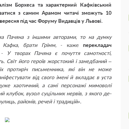
алізм Борхеса та характерний Кафківський
куватися з самим Арамом читачі зможуть 10
 вересня під час Форуму Видавців у Львові.
ма Пачяна з іншими авторами, то на думку
 Кафка, брати Грімм,
- каже
перекладач
 -
У творах Пачяна є почуття самотності,
ть. Світ його героїв жорстокий і занедбаний –
іх протиріч письменника, які він не може
ніфестувати від свого імені й вкладає в уста
дуже хаотичний, а самі персонажі мимоволі
 клубок, вузол суцільних нервів, з якого де-
лиць, районів, речей і традицій».