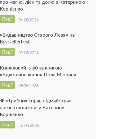
про магію, ліси та долю з Катериною
Корнієнко
Події
06.08.2026
«Видавництво Старого Лева» на
BestsellerFest
Події
07.08.2026
Книжковий клуб за книгою
«Бджолине жало» Пола Мюррея
Події
08.08.2026
🍄 «Грибних справ підмайстра» —
презентація книги Катерини
Корнієнко
Події
16.08.2026