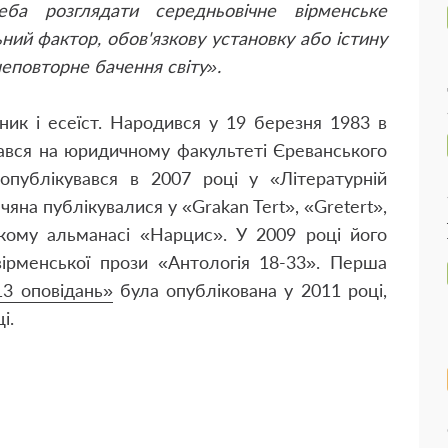
еба розглядати середньовічне вірменське
ий фактор, обов'язкову установку або істину
і неповторне бачення світу».
ик і есеїст. Народився у 19 березня 1983 в
вчався на юридичному факультеті Єреванського
опублікувався в 2007 році у «Літературній
чяна публікувалися у «Grakan Tert», «Gretert»,
цькому альманасі «Нарцис». У 2009 році його
вірменської прози «Антологія 18-33». Перша
13 оповідань»
була опублікована у 2011 році,
і.