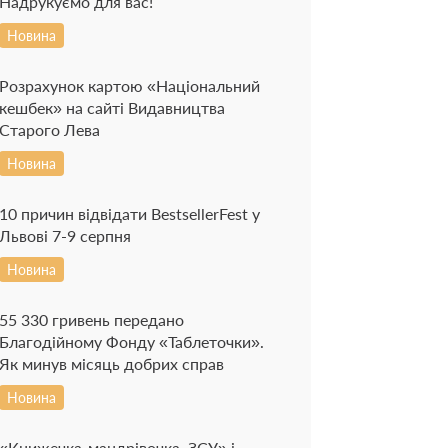
Надрукуємо для вас!
Новина
Розрахунок картою «Національний
кешбек» на сайті Видавництва
Старого Лева
Новина
10 причин відвідати BestsellerFest у
Львові 7-9 серпня
Новина
55 330 гривень передано
Благодійному Фонду «Таблеточки».
Як минув місяць добрих справ
Новина
«Книжечка-мандрівочка. ЗСУ» і