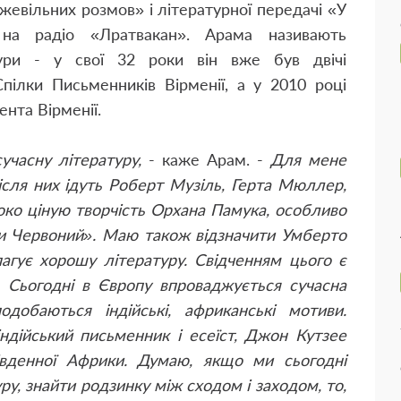
жевільних розмов» і літературної передачі «У
на радіо «Лратвакан». Арама називають
тури - у свої 32 роки він вже був двічі
ілки Письменників Вірменії, а у 2010 році
ента Вірменії.
учасну літературу,
- каже Арам. -
Для мене
ісля них ідуть Роберт Музіль, Герта Мюллер,
око ціную творчість Орхана Памука, особливо
ти Червоний». Маю також відзначити Умберто
пагує хорошу літературу. Свідченням цього є
Сьогодні в Європу впроваджується сучасна
подобаються індійські, африканські мотиви.
ндійський письменник і есеїст, Джон Кутзее
Південної Африки. Думаю, якщо ми сьогодні
у, знайти родзинку між сходом і заходом, то,