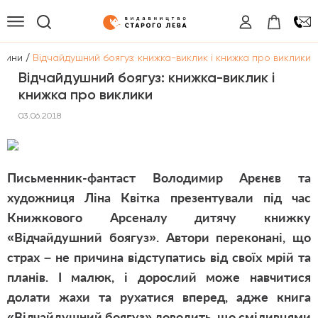
/
вини
Відчайдушний боягуз: книжка-виклик і книжка про виклики
Відчайдушний боягуз: книжка-виклик і
книжка про виклики
03.06.2018
Письменник-фантаст Володимир Арєнєв та
художниця Ліна Квітка презентували під час
Книжкового Арсеналу дитячу книжку
«Відчайдушний боягуз». Автори переконані, що
страх
–
не причина відступатись від своїх мрій та
планів. І малюк, і дорослий може навчитися
долати жахи та рухатися вперед, адже книга
«
Відчайдушний боягуз
» доводить, що сміливцями