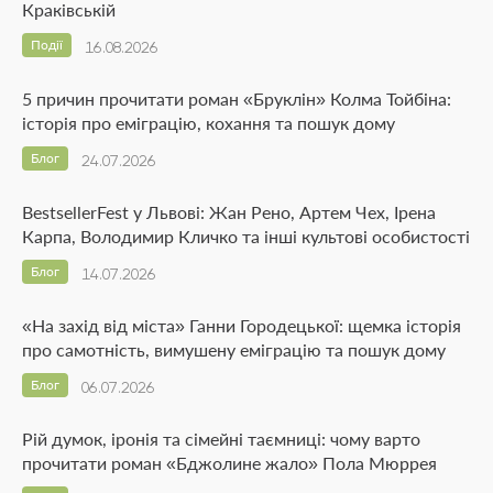
Краківській
Події
16.08.2026
5 причин прочитати роман «Бруклін» Колма Тойбіна:
історія про еміграцію, кохання та пошук дому
Блог
24.07.2026
BestsellerFest у Львові: Жан Рено, Артем Чех, Ірена
Карпа, Володимир Кличко та інші культові особистості
Блог
14.07.2026
«На захід від міста» Ганни Городецької: щемка історія
про самотність, вимушену еміграцію та пошук дому
Блог
06.07.2026
Рій думок, іронія та сімейні таємниці: чому варто
прочитати роман «Бджолине жало» Пола Мюррея