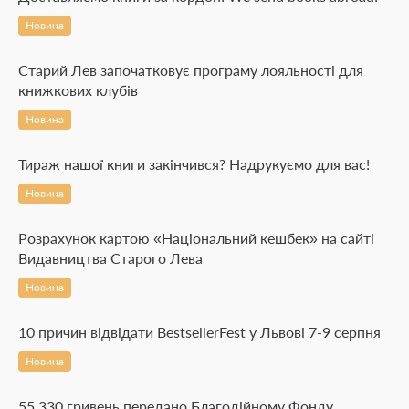
Новина
Старий Лев започатковує програму лояльності для
книжкових клубів
Новина
Тираж нашої книги закінчився? Надрукуємо для вас!
Новина
Розрахунок картою «Національний кешбек» на сайті
Видавництва Старого Лева
Новина
10 причин відвідати BestsellerFest у Львові 7-9 серпня
Новина
55 330 гривень передано Благодійному Фонду