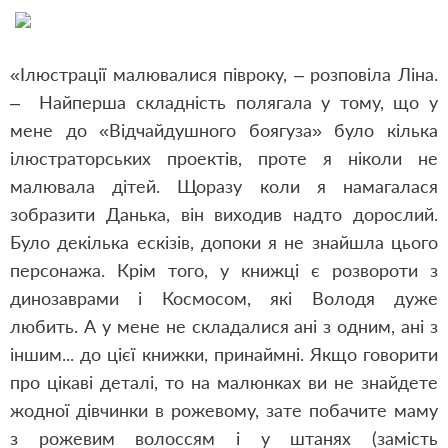
«Ілюстрації малювалися півроку, – розповіла Ліна.
– Найперша складність полягала у тому, що у
мене до «Відчайдушного боягуза» було кілька
ілюстраторських проектів, проте я ніколи не
малювала дітей. Щоразу коли я намагалася
зобразити Данька, він виходив надто дорослий.
Було декілька ескізів, допоки я не знайшла цього
персонажа. Крім того, у книжці є розвороти з
динозаврами і Космосом, які Володя дуже
любить. А у мене не складалися ані з одним, ані з
іншим... до цієї книжки, принаймні. Якщо говорити
про цікаві деталі, то на малюнках ви не знайдете
жодної дівчинки в рожевому, зате побачите маму
з рожевим волоссям і у штанях (замість