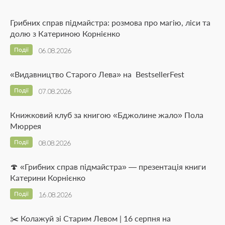
Грибних справ підмайстра: розмова про магію, ліси та
долю з Катериною Корнієнко
Події
06.08.2026
«Видавництво Старого Лева» на BestsellerFest
Події
07.08.2026
Книжковий клуб за книгою «Бджолине жало» Пола
Мюррея
Події
08.08.2026
🍄 «Грибних справ підмайстра» — презентація книги
Катерини Корнієнко
Події
16.08.2026
✂️ Колажуй зі Старим Левом | 16 серпня на