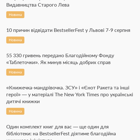
Видавництва Старого Лева
Новина
10 причин відвідати BestsellerFest у Львові 7-9 серпня
Новина
55 330 гривень передано Благодійному Фонду
«Таблеточки». Як минув місяць добрих справ
Новина
«Книжечка-мандрівочка. ЗСУ» і «Єнот Ракета та інші
герої» — у матеріалі The New York Times про українські
дитячі книжки
Новина
Один комплект книг для вас — ще один для
бібліотеки: на BestsellerFest діятиме благодійна