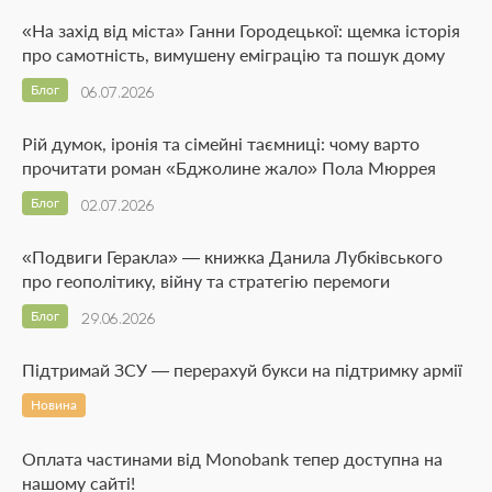
«На захід від міста» Ганни Городецької: щемка історія
про самотність, вимушену еміграцію та пошук дому
Блог
06.07.2026
Рій думок, іронія та сімейні таємниці: чому варто
прочитати роман «Бджолине жало» Пола Мюррея
Блог
02.07.2026
«Подвиги Геракла» — книжка Данила Лубківського
про геополітику, війну та стратегію перемоги
Блог
29.06.2026
Підтримай ЗСУ — перерахуй букси на підтримку армії
Новина
Оплата частинами від Monobank тепер доступна на
нашому сайті!