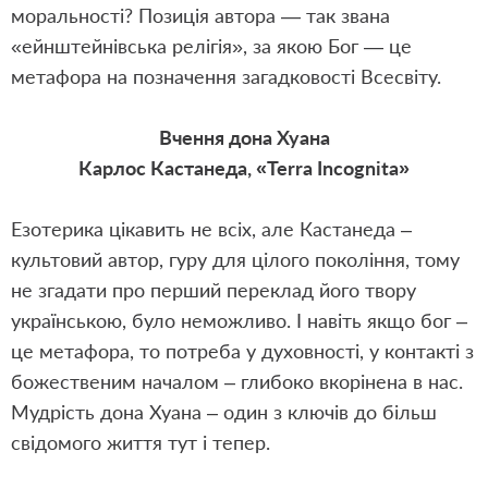
моральності? Позиція автора — так звана
«ейнштейнівська релігія», за якою Бог — це
метафора на позначення загадковості Всесвіту.
Вчення дона Хуана
Карлос Кастанеда, «Terra Incognita»
Езотерика цікавить не всіх, але Кастанеда –
культовий автор, гуру для цілого покоління, тому
не згадати про перший переклад його твору
українською, було неможливо. І навіть якщо бог –
це метафора, то потреба у духовності, у контакті з
божественим началом – глибоко вкорінена в нас.
Мудрість дона Хуана – один з ключів до більш
свідомого життя тут і тепер.