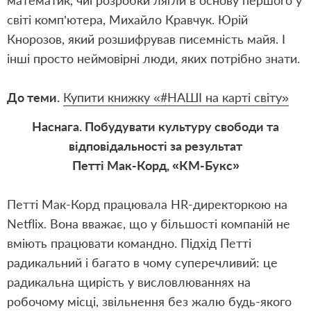
математик, чиї розробки лягли в основу першого у
світі комп’ютера, Михайло Кравчук. Юрій
Кнорозов, який розшифрував писемність майя. І
інші просто неймовірні люди, яких потрібно знати.
До теми.
Купити книжку «#НАШІ на карті світу»
Наснага. Побудувати культуру свободи та
відповідальності за результат
Петті Мак-Корд, «КМ-Букс»
Петті Мак-Корд працювала HR-директоркою на
Netflix. Вона вважає, що у більшості компаній не
вміють працювати командно. Підхід Петті
радикальний і багато в чому суперечливий: це
радикальна щирість у висловлюваннях на
робочому місці, звільнення без жалю будь-якого