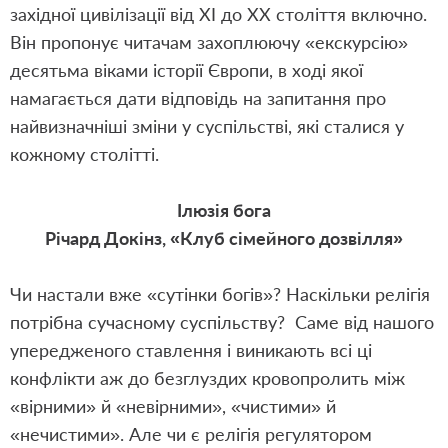
західної цивілізації від ХІ до ХХ століття включно.
Він пропонує читачам захоплюючу «екскурсію»
десятьма віками історії Європи, в ході якої
намагається дати відповідь на запитання про
найвизначніші зміни у суспільстві, які сталися у
кожному столітті.
Ілюзія бога
Річард Докінз, «Клуб сімейного дозвілля»
Чи настали вже «сутінки богів»? Наскільки релігія
потрібна сучасному суспільству? Саме від нашого
упередженого ставлення і виникають всі ці
конфлікти аж до безглуздих кровопролить між
«вірними» й «невірними», «чистими» й
«нечистими». Але чи є релігія регулятором