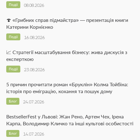
Події
08.08.2026
🍄 «Грибних справ підмайстра» — презентація книги
Катерини Корнієнко
Події
16.08.2026
📈 Стратегії масштабування бізнесу: жива дискусія з
експерткою
Події
23.08.2026
5 причин прочитати роман «Бруклін» Колма Тойбіна:
історія про еміграцію, кохання та пошук дому
Блог
24.07.2026
BestsellerFest у Львові: Жан Рено, Артем Чех, Ірена
Карпа, Володимир Кличко та інші культові особистості
Блог
14.07.2026