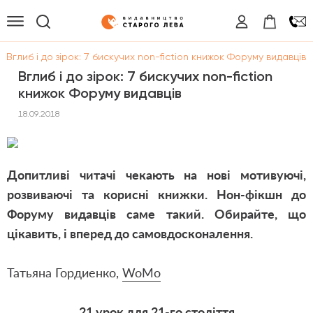
/
Вглиб і до зірок: 7 бискучих non-fiction книжок Форуму видавців
Вглиб і до зірок: 7 бискучих non-fiction
книжок Форуму видавців
18.09.2018
Допитливі читачі чекають на нові мотивуючі,
розвиваючі та корисні книжки. Нон-фікшн до
Форуму видавців саме такий. Обирайте, що
цікавить, і вперед до самовдосконалення.
Татьяна Гордиенко,
WoMo
21 урок для 21-го століття