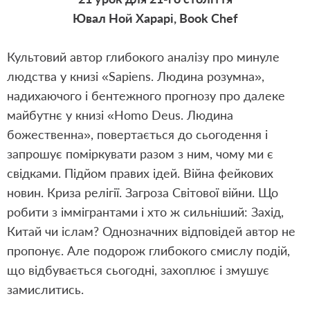
Ювал Ной Харарі, Book Chef
Культовий автор глибокого аналізу про минуле
людства у книзі «Sapiens. Людина розумна»,
надихаючого і бентежного прогнозу про далеке
майбутнє у книзі «Homo Deus. Людина
божественна», повертається до сьогодення і
запрошує поміркувати разом з ним, чому ми є
свідками. Підйом правих ідей. Війна фейкових
новин. Криза релігії. Загроза Світової війни. Що
робити з іммігрантами і хто ж сильніший: Захід,
Китай чи іслам? Однозначних відповідей автор не
пропонує. Але подорож глибокого смислу подій,
що відбувається сьогодні, захоплює і змушує
замислитись.