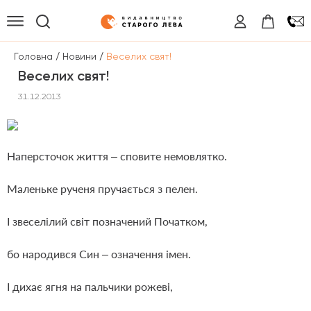
/
/
Головна
Новини
Веселих свят!
Веселих свят!
31.12.2013
Наперсточок життя – сповите немовлятко.
Маленьке рученя пручається з пелен.
І звеселілий світ позначений Початком,
бо народився Син – означення імен.
І дихає ягня на пальчики рожеві,