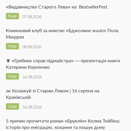
«Видавництво Старого Лева» на BestsellerFest
Події
07.08.2026
Книжковий клуб за книгою «Бджолине жало» Пола
Мюррея
Події
08.08.2026
🍄 «Грибних справ підмайстра» — презентація книги
Катерини Корнієнко
Події
16.08.2026
✂️ Колажуй зі Старим Левом | 16 серпня на
Краківській
Події
16.08.2026
5 причин прочитати роман «Бруклін» Колма Тойбіна:
історія про еміграцію, кохання та пошук дому