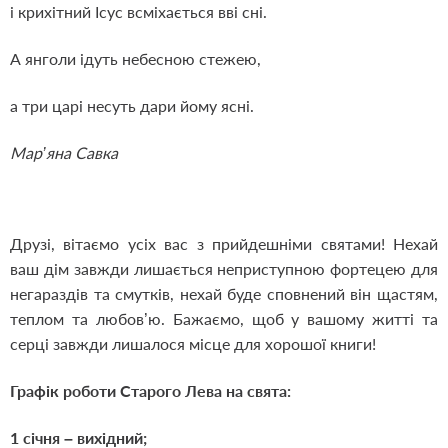
і крихітний Ісус всміхається вві сні.
А янголи ідуть небесною стежею,
а три царі несуть дари йому ясні.
Мар’яна Савка
Друзі, вітаємо усіх вас з прийдешніми святами! Нехай
ваш дім завжди лишається неприступною фортецею для
негараздів та смутків, нехай буде сповнений він щастям,
теплом та любов’ю. Бажаємо, щоб у вашому житті та
серці завжди лишалося місце для хорошої книги!
Графік роботи Старого Лева на свята:
1 січня – вихідний;