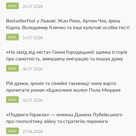
Блог
24.07.2026
BestsellerFest у Львові: Жан Рено, Артем Чех, Ірена
Карпа, Володимир Кличко та інші культові особистості
Блог
14.07.2026
«На захід від міста» Ганни Городецької: щемка історія
про самотність, вимушену еміграцію та пошук дому
Блог
06.07.2026
Рій думок, іронія та сімейні таємниці: чому варто
прочитати роман «Бджолине жало» Пола Мюррея
Блог
02.07.2026
«Подвиги Геракла» — книжка Данила Лубківського
про геополітику, війну та стратегію перемоги
Блог
29.06.2026