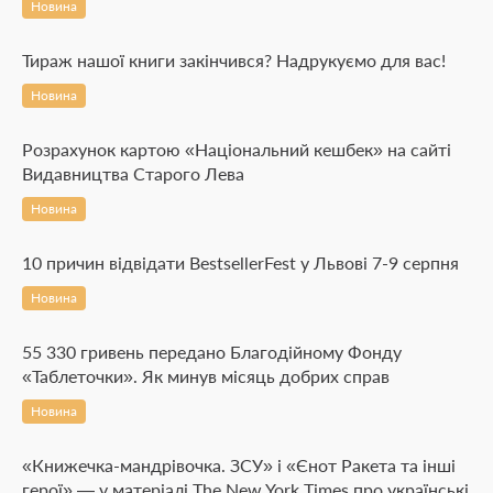
Новина
Тираж нашої книги закінчився? Надрукуємо для вас!
Новина
Розрахунок картою «Національний кешбек» на сайті
Видавництва Старого Лева
Новина
10 причин відвідати BestsellerFest у Львові 7-9 серпня
Новина
55 330 гривень передано Благодійному Фонду
«Таблеточки». Як минув місяць добрих справ
Новина
«Книжечка-мандрівочка. ЗСУ» і «Єнот Ракета та інші
герої» — у матеріалі The New York Times про українські