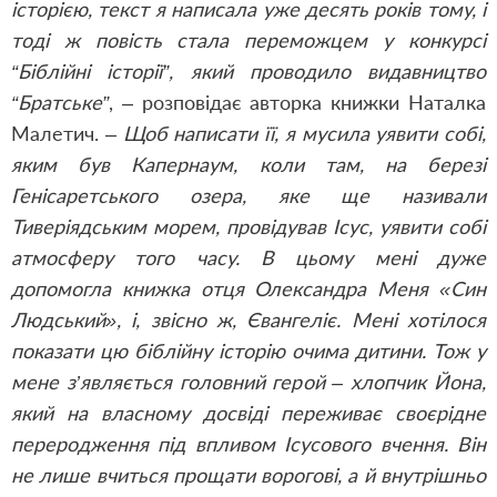
історією, текст я написала уже десять років тому, і
тоді ж повість стала переможцем у конкурсі
“Біблійні історії”, який проводило видавництво
“Братське”
, – розповідає авторка книжки Наталка
Малетич. –
Щоб написати її, я мусила уявити собі,
яким був Капернаум, коли там, на березі
Генісаретського озера, яке ще називали
Тиверіядським морем, провідував Ісус, уявити собі
атмосферу того часу. В цьому мені дуже
допомогла книжка отця Олександра Меня «Син
Людський», і, звісно ж, Євангеліє. Мені хотілося
показати цю біблійну історію очима дитини. Тож у
мене з’являється головний герой – хлопчик Йона,
який на власному досвіді переживає своєрідне
переродження під впливом Ісусового вчення. Він
не лише вчиться прощати ворогові, а й внутрішньо