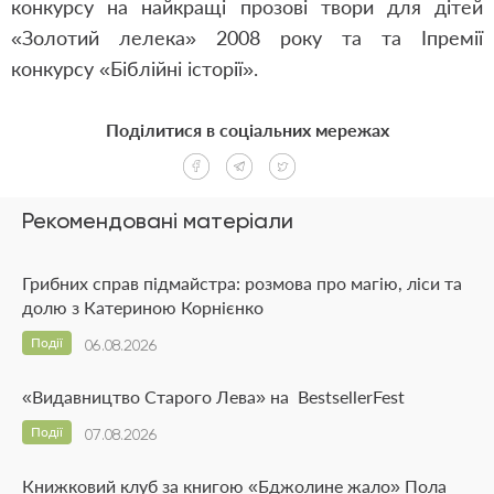
конкурсу на найкращі прозові твори для дітей
«Золотий лелека» 2008 року та та
I
премії
конкурсу «Біблійні історії».
Поділитися в соціальних мережах
Рекомендовані матеріали
Грибних справ підмайстра: розмова про магію, ліси та
долю з Катериною Корнієнко
Події
06.08.2026
«Видавництво Старого Лева» на BestsellerFest
Події
07.08.2026
Книжковий клуб за книгою «Бджолине жало» Пола