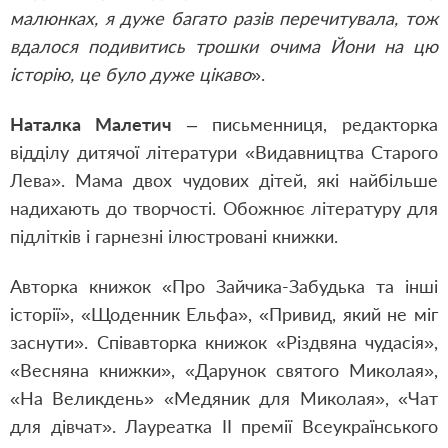
малюнках, я дуже багато разів перечитувала, тож
вдалося подивитись трошки очима Йони на цю
історію, це було дуже цікаво
».
Наталка Малетич
– письменниця, редакторка
відділу дитячої літератури «Видавництва Старого
Лева». Мама двох чудових дітей, які найбільше
надихають до творчості. Обожнює літературу для
підлітків і гарнезні ілюстровані книжки.
Авторка книжок «Про Зайчика-Забудька та інші
історії», «Щоденник Ельфа», «Привид, який не міг
заснути». Співавторка книжок «Різдвяна чудасія»,
«Весняна книжки», «Дарунок святого Миколая»,
«На Великдень» «Медяник для Миколая», «Чат
для дівчат». Лауреатка ІІ премії Всеукраїнського