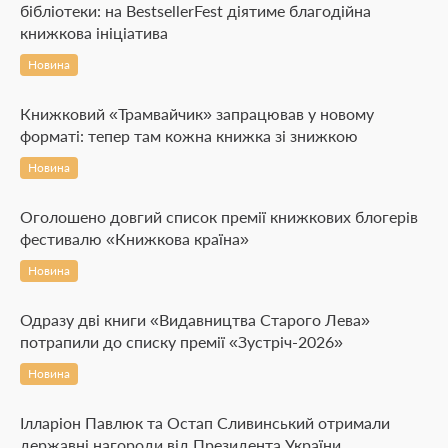
бібліотеки: на BestsellerFest діятиме благодійна
книжкова ініціатива
Новина
Книжковий «Трамвайчик» запрацював у новому
форматі: тепер там кожна книжка зі знижкою
Новина
Оголошено довгий список премії книжкових блогерів
фестивалю «Книжкова країна»
Новина
Одразу дві книги «Видавництва Старого Лева»
потрапили до списку премії «Зустріч-2026»
Новина
Ілларіон Павлюк та Остап Сливинський отримали
державні нагороди від Президента України