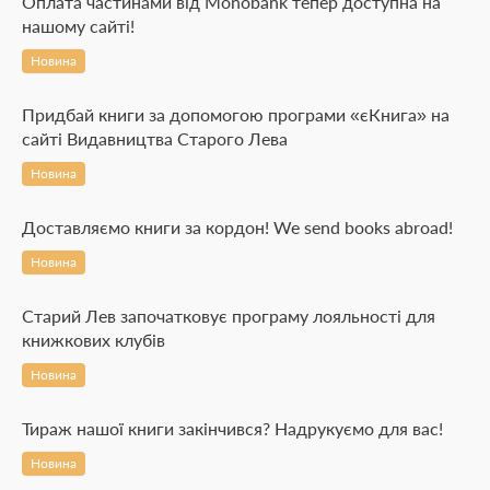
Оплата частинами від Monobank тепер доступна на
нашому сайті!
Новина
Придбай книги за допомогою програми «єКнига» на
сайті Видавництва Старого Лева
Новина
Доставляємо книги за кордон! We send books abroad!
Новина
Старий Лев започатковує програму лояльності для
книжкових клубів
Новина
Тираж нашої книги закінчився? Надрукуємо для вас!
Новина