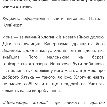
очима дитини.
Художнє оформлення книги виконала Наталія
Кляйнерт.
Йона — звичайний хлопчик із незвичайною долею.
Діти на вулицях Капернаума дражнять його
Знайдою, адже виховує хлопця літня вдова, яка
знайшла його маленьким на березі
Генісаретського озера. Йона хоче бути рибалкою,
як і більшість чоловіків у його місті, а ще мріє про
доброго батька — такого, як Ісус. Хлопчик навіть
не може собі уявити, що невдовзі на Учителя
чекають важкі випробування...
«
“Великодня історія”– це книжка з довгою