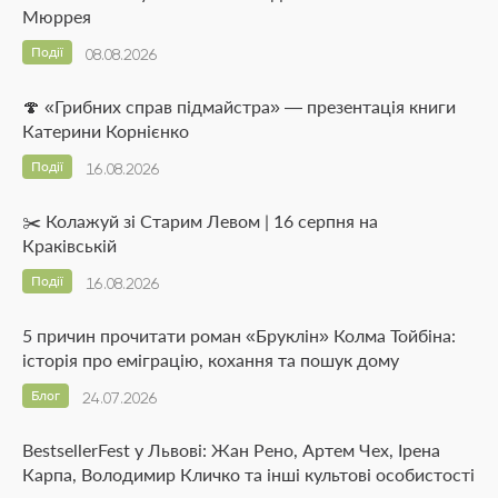
Мюррея
Події
08.08.2026
🍄 «Грибних справ підмайстра» — презентація книги
Катерини Корнієнко
Події
16.08.2026
✂️ Колажуй зі Старим Левом | 16 серпня на
Краківській
Події
16.08.2026
5 причин прочитати роман «Бруклін» Колма Тойбіна:
історія про еміграцію, кохання та пошук дому
Блог
24.07.2026
BestsellerFest у Львові: Жан Рено, Артем Чех, Ірена
Карпа, Володимир Кличко та інші культові особистості