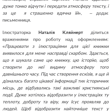
дуже тонко відчути і передати атмосферу тексту, і
за це я страшенно вдячна їй
», – додає
письменниця.
Ілюстраторка
Наталія Кляйнерт
ділиться
враженнями про роботу над оформленням:
«
Працювати з ілюстраціями для цієї книжки
виявилося для мене насправді скарбом. Здається,
що я шукала саме цю книжку, цю історію, щоб
створити до неї видиму атмосферу того
давнішнього часу. Під час створення ескізів, я ще й
дізналась багато цікавої інформації тих історичних
місць, де відбувались такі важливі християнські
події. Дуже хотілось відобразити у ілюстраціях ту
теплоту, доброту та віру, яку Ісус проявляв до
людей. Щоб відобразити найточніше текст у