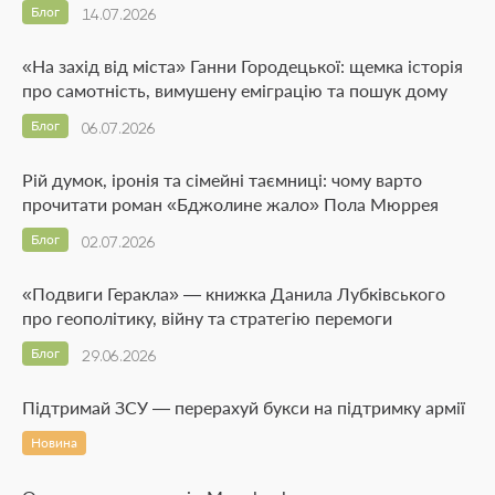
Блог
14.07.2026
«На захід від міста» Ганни Городецької: щемка історія
про самотність, вимушену еміграцію та пошук дому
Блог
06.07.2026
Рій думок, іронія та сімейні таємниці: чому варто
прочитати роман «Бджолине жало» Пола Мюррея
Блог
02.07.2026
«Подвиги Геракла» — книжка Данила Лубківського
про геополітику, війну та стратегію перемоги
Блог
29.06.2026
Підтримай ЗСУ — перерахуй букси на підтримку армії
Новина