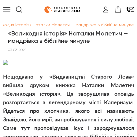
икодня історія» Наталки Малетич — мандрівка в біблійне минуле
«Великодня історія» Наталки Малетич —
мандрівка в біблійне минуле
03.03.2021
Нещодавно у «Видавництві Старого Лева»
вийшла друком книжка Наталки Малетич
«Великодня історія». Ця зворушлива оповідь
розгортається в легендарному місті Капернаум.
Й
деться про хлопчика, якого всі називають
Знайдою, його мрії, випробовування і силу любові.
Саме тут проповідував Ісус і зароджувалося
християнство, авторка показала біблійну історію