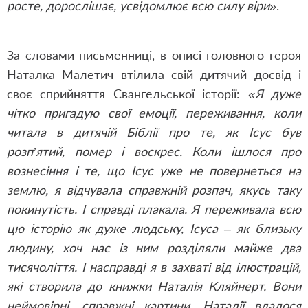
росте, дорослішає, усвідомлює всю силу віри
».
За словами письменниці, в описі головного героя
Наталка Малетич втілила свій дитячий досвід і
своє сприйняття
Євангельської історії:
«Я дуже
чітко пригадую свої емоції, переживання, коли
читала в дитячій Біблії про те, як Ісус був
розп’ятий, помер і воскрес. Коли ішлося про
вознесіння і те, що Ісус уже не повернеться на
землю, я відчувала справжній розпач, якусь таку
покинутість. І справді плакала. Я переживала всю
цю історію як дуже людську, Ісуса – як близьку
людину, хоч нас із ним розділяли майже два
тисячоліття.
І насправді я в захваті від ілюстрацій,
які створила до книжки Наталія Кляйнерт. Вони
неймовірні, справжні картини. Наталії вдалося