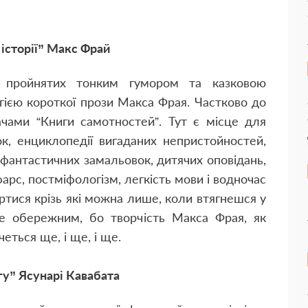
 історії” Макс Фрай
, пройнятих тонким гумором та казковою
гією короткої прози Макса Фрая. Частково до
ачами “Книги самотностей”. Тут є місце для
к, енциклопедії вигаданих непристойностей,
, фантастичних замальовок, дитячих оповідань,
фарс, постміфологізм, легкість мови і водночас
ртися крізь які можна лише, коли втягнешся у
же обережним, бо творчість Макса Фрая, як
еться ще, і ще, і ще.
гу” Ясунарі Кавабата