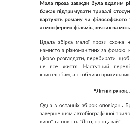
Мала проза завжди була вдалим ріш
бажає підтримувати тривалі стосун
вартують роману чи філософсього т
атмосферних фільмів, знятих на мот
Вдала збірка малої прози схожа н
намисто з різноманітних за фомою, 
цікаво розглядати, перебирати, що
не все життя.
Наступний перелі
книголюбам, а особливо прихильник
“Літній ранок,
Одна з останніх збірок оповідань 
завершенням автобіографічної трилог
вино” та повість “Літо, прощавай”.