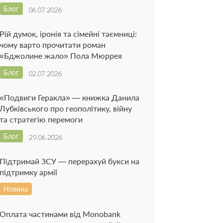
Блог
06.07.2026
Рій думок, іронія та сімейні таємниці:
чому варто прочитати роман
«Бджолине жало» Пола Мюррея
Блог
02.07.2026
«Подвиги Геракла» — книжка Данила
Лубківського про геополітику, війну
та стратегію перемоги
Блог
29.06.2026
Підтримай ЗСУ — перерахуй букси на
підтримку армії
Новина
Оплата частинами від Monobank