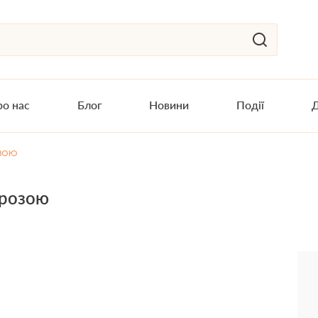
о нас
Блог
Новини
Події
Д
зою
прозою