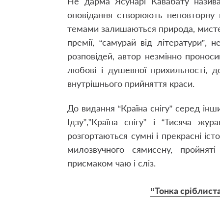
Не дарма Ясунарі Кавабату назива
оповідання створюють неповторну 
темами залишаються природа, мистец
премії, “самурай від літератури”, 
розповідей, автор незмінно пронос
любові і душевної прихильності, 
внутрішнього прийняття краси.
До видання “Країна снігу” серед інш
Ідзу”,”Країна снігу” і “Тисяча жу
розгортаються сумні і прекрасні істо
милозвучного сямисену, пройняті 
присмаком чаю і сліз.
“Тонка сріблист