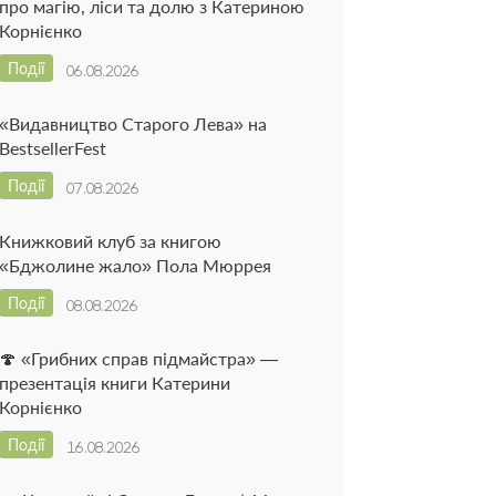
про магію, ліси та долю з Катериною
Корнієнко
Події
06.08.2026
«Видавництво Старого Лева» на
BestsellerFest
Події
07.08.2026
Книжковий клуб за книгою
«Бджолине жало» Пола Мюррея
Події
08.08.2026
🍄 «Грибних справ підмайстра» —
презентація книги Катерини
Корнієнко
Події
16.08.2026