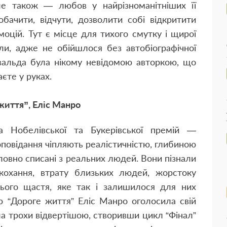
але також — любов у найрізноманітніших її
обачити, відчути, дозволити собі відкритити
моцій. Тут є місце для тихого смутку і щирої
или, адже не обійшлося без автобіографічної
авальда була нікому невідомою авторкою, що
єте у руках.
життя”, Еліс Манро
а Нобелівської та Букерівської премій —
оповідання чіпляють реалістичністю, глибиною
оловно списані з реальних людей. Вони пізнали
кохання, втрату близьких людей, жорстоку
жнього щастя, яке так і залишилося для них
ю “Дороге життя” Еліс Манро оголосила свій
ала трохи відвертішою, створивши цикл “Фінал”