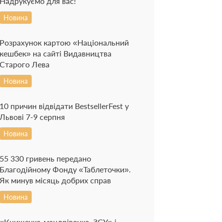
Надрукуємо для вас!
Новина
Розрахунок картою «Національний
кешбек» на сайті Видавництва
Старого Лева
Новина
10 причин відвідати BestsellerFest у
Львові 7-9 серпня
Новина
55 330 гривень передано
Благодійному Фонду «Таблеточки».
Як минув місяць добрих справ
Новина
«Книжечка-мандрівочка. ЗСУ» і