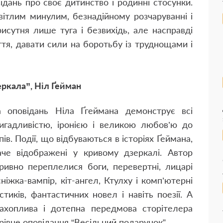
ідань про своє дитинство і родинні стосунки.
вітлим минулим, безнадійному розчаруванні і
сутня лише туга і безвихідь, але насправді
уття, давати сили на боротьбу із труднощами і
еркала”, Ніл Ґейман
а оповідань Ніла Ґгеймана демонструє всі
вигадливістю, іронією і великою любов’ю до
в. Події, що відбуваються в історіях Ґеймана,
аче відображені у кривому дзеркалі. Автор
ривно переплелися боги, перевертні, лицарі
ніжка-вампір, кіт-ангел, Ктулху і комп’ютерні
тиків, фантастичних новел і навіть поезії. А
ахоплива і дотепна передмова сторітелера
рівне оповідання “Весільний подарунок”.