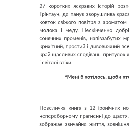
27 коротких яскравих історій роз
Грінтаун, де панує зворушлива крас
ковток свіжого повітря з ароматом ст
молока і меду. Нескінченно добрі
сонячних променів, напівзабутих мр
крихітний, простий і дивовижний вс
край щасливих сподівань, притулок 
і світлої втіхи.
“Мені б хотілось, щоби хт
Невеличка книга з 12 іронічних н
непереборному прагненні до щастя,
зображає звичайне життя, зовнішня