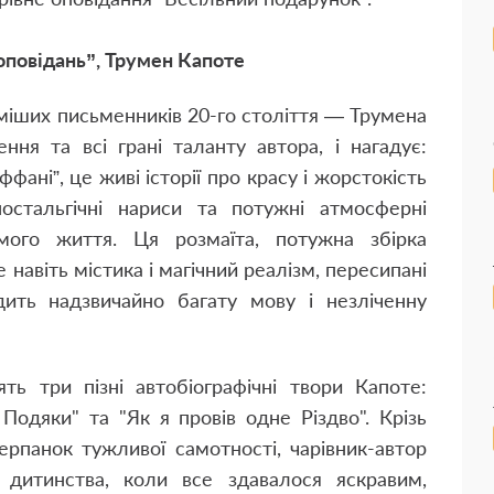
оповідань”, Трумен Капоте
оміших письменників 20-го століття — Трумена
ння та всі грані таланту автора, і нагадує:
ані”, це живі історії про красу і жорстокість
 ностальгічні нариси та потужні атмосферні
мого життя. Ця розмаїта, потужна збірка
е навіть містика і магічний реалізм, пересипані
ить надзвичайно багату мову і незліченну
ть три пізні автобіографічні твори Капоте:
 Подяки" та "Як я провів одне Різдво". Крізь
ерпанок тужливої самотності, чарівник-автор
 дитинства, коли все здавалося яскравим,