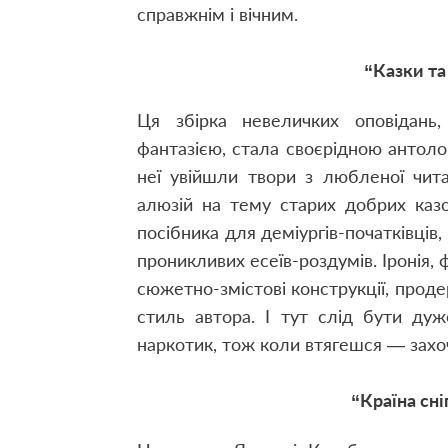
справжнім і вічним.
“Казки та
Ця збірка невеличких оповідань
фантазією, стала своєрідною антоло
неї увійшли твори з любленої чит
алюзій на тему старих добрих казо
посібника для деміургів-початківців
проникливих есеїв-роздумів. Іронія, 
сюжетно-змістові конструкції, проде
стиль автора. І тут слід бути ду
наркотик, тож коли втягешся — захоч
“Країна сні