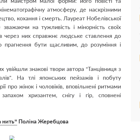
ли майстром малої форми: його повісті та
кінематографічну атмосферу, де наскрізними
тво, кохання і смерть. Лауреат Нобелівської
не зважаючи на тужливість і мінорність своїх
ив через них справжнє людське ставлення до
до прагнення бути щасливим, до розуміння і
их увійшли знакові твори автора “Танцівниця з
равлів”. На тлі японських пейзажів і побуту
рії про жінок і чоловіків, вповільнені ритмами
запахом хризантем, снігу і гір, сповнені
а нить”
Поліна Жеребцова