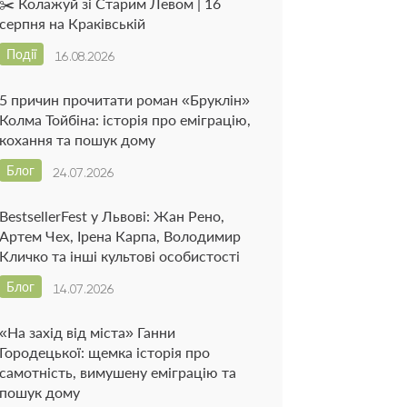
✂️ Колажуй зі Старим Левом | 16
серпня на Краківській
Події
16.08.2026
5 причин прочитати роман «Бруклін»
Колма Тойбіна: історія про еміграцію,
кохання та пошук дому
Блог
24.07.2026
BestsellerFest у Львові: Жан Рено,
Артем Чех, Ірена Карпа, Володимир
Кличко та інші культові особистості
Блог
14.07.2026
«На захід від міста» Ганни
Городецької: щемка історія про
самотність, вимушену еміграцію та
пошук дому