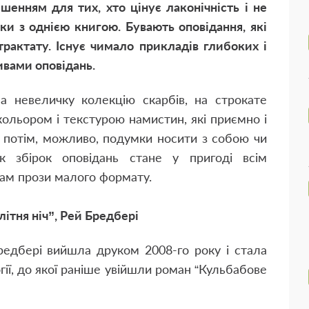
енням для тих, хто цінує лаконічність і не
ки з однією книгою. Бувають оповідання, які
рактату. Існує чимало прикладів глибоких і
ивами оповідань.
а невеличку колекцію скарбів, на строкате
кольором і текстурою намистин, які приємно і
б потім, можливо, подумки носити з собою чи
к збірок оповідань стане у пригоді всім
ам прози малого формату.
 літня ніч”, Рей Бредбері
Бредбері вийшла друком 2008-го року і стала
ії, до якої раніше увійшли роман “Кульбабове