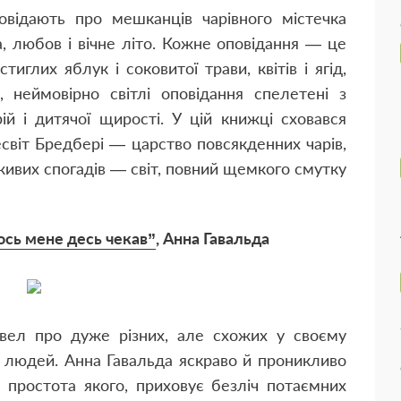
повідають про мешканців чарівного містечка
а, любов і вічне літо. Кожне оповідання — це
иглих яблук і соковитої трави, квітів і ягід,
, неймовірно світлі оповідання спелетені з
ій і дитячої щирості. У цій книжці сховався
есвіт Бредбері — царство повсякденних чарів,
живих спогадів — світ, повний щемкого смутку
ось мене десь чекав”
, Анна Гавальда
овел про дуже різних, але схожих у своєму
 людей. Анна Гавальда яскраво й проникливо
 простота якого, приховує безліч потаємних