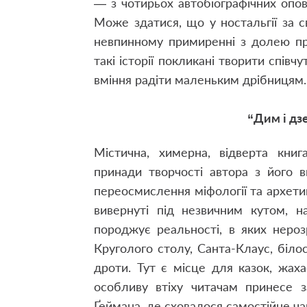
— з чотирьох автобіографічних опов
Може здатися, що у ностальгії за с
невпинному примиренні з долею при
такі історії покликані творити співч
вміння радіти маленьким дрібницям.
“Дим і дз
Містична, химерна, відверта книг
принади творчості автора з його 
переосмислення міфології та архетипі
вивернуті під незвичним кутом, н
породжує реальності, в яких нероз
Круголого столу, Санта-Клаус, білос
дроти. Тут є місце для казок, жахас
особливу втіху читачам принесе з
Ґеймана, де сховалося самостійне ча