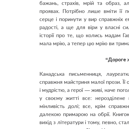
бажань, страхів, мрій та образ, 
проявах. Потрібно лише вміти її п
серце і поринути у вир справжніх е
радості, а ще для віри у власні с
історії про те, що колись мадам Г
мала мрію, а тепер цю мрію ви трима
“Дороге 
Канадська письменниця, лауреатк
справжня майстриня малої прози. Її 
і мудрістю, а герої — живі, наче пог
у своєму житті все: нерозділене 
мінливість долі; все, крім справ
далекою примарою на обрії. Книго
вихід з літератури і тому, певно, ст