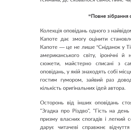
“Повне зібрання 
Колекція оповідань одного з найвід
Капоте дає змогу оцінити становле
Капоте — це не лише “Сніданок у Тіфф
американського світу, іронічні й
сюжети, майстерно списані з са
оповідань, у якій знаходять собі місц
гостим гумором, зайвий раз довод
кількість оригінальних ідей автора.
Осторонь від інших оповідань стоя
"Згадка про Різдво", "Гість на день
призму власних спогадів і легкий с
дарує читачеві справжнє відчуття