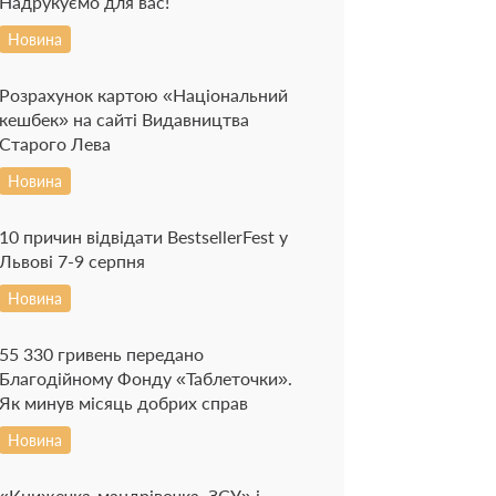
Надрукуємо для вас!
Новина
Розрахунок картою «Національний
кешбек» на сайті Видавництва
Старого Лева
Новина
10 причин відвідати BestsellerFest у
Львові 7-9 серпня
Новина
55 330 гривень передано
Благодійному Фонду «Таблеточки».
Як минув місяць добрих справ
Новина
«Книжечка-мандрівочка. ЗСУ» і