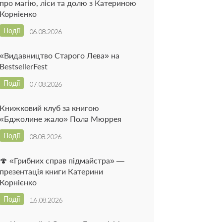
про магію, ліси та долю з Катериною
Корнієнко
Події
06.08.2026
«Видавництво Старого Лева» на
BestsellerFest
Події
07.08.2026
Книжковий клуб за книгою
«Бджолине жало» Пола Мюррея
Події
08.08.2026
🍄 «Грибних справ підмайстра» —
презентація книги Катерини
Корнієнко
Події
16.08.2026