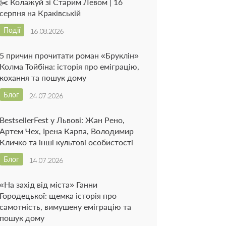
✂️ Колажуй зі Старим Левом | 16
серпня на Краківській
Події
16.08.2026
5 причин прочитати роман «Бруклін»
Колма Тойбіна: історія про еміграцію,
кохання та пошук дому
Блог
24.07.2026
BestsellerFest у Львові: Жан Рено,
Артем Чех, Ірена Карпа, Володимир
Кличко та інші культові особистості
Блог
14.07.2026
«На захід від міста» Ганни
Городецької: щемка історія про
самотність, вимушену еміграцію та
пошук дому