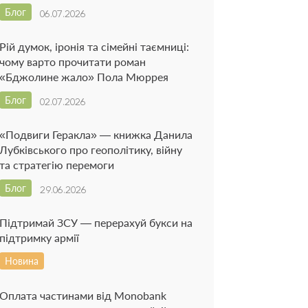
Блог
06.07.2026
Рій думок, іронія та сімейні таємниці:
чому варто прочитати роман
«Бджолине жало» Пола Мюррея
Блог
02.07.2026
«Подвиги Геракла» — книжка Данила
Лубківського про геополітику, війну
та стратегію перемоги
Блог
29.06.2026
Підтримай ЗСУ — перерахуй букси на
підтримку армії
Новина
Оплата частинами від Monobank