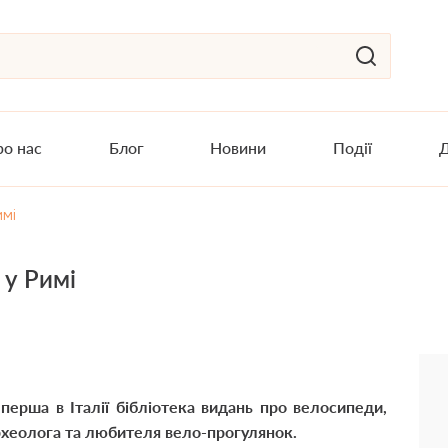
о нас
Блог
Новини
Події
Д
имі
 у Римі
перша в Італії бібліотека видань про велосипеди,
археолога та любителя вело-прогулянок.