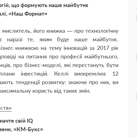
логій, що формують наше майбутнє
ллі, «Наш Формат»
, мислитель, його книжка — про технологічну
ає наразі те, яким буде наше майбутнє.
знес-книжкою на тему інновацій за 2017 рік
повіді на питання про професії майбутнього,
ців, про бізнес-моделі, які перестануть бути
 плани інвестицій. Келлі виокремлює 12
чають тенденції розвитку: знаючи про них, ви
аксимальну користь від таких змін.
стя»
начте свій IQ
йзенк, «КМ-Букс»