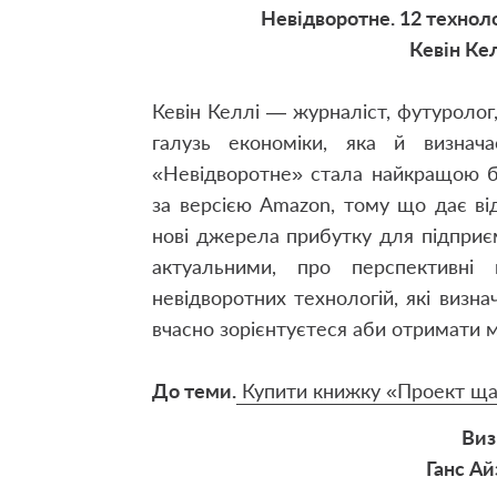
Невідворотне. 12 техно
Кевін Ке
Кевін Келлі — журналіст, футуролог
галузь економіки, яка й визнач
«Невідворотне» стала найкращою бі
за версією Amazon, тому що дає від
нові джерела прибутку для підприєм
актуальними, про перспективні
невідворотних технологій, які визна
вчасно зорієнтуєтеся аби отримати м
До теми.
Купити книжку «Проект ща
Виз
Ганс А