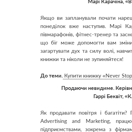
Марі Карачіна, «
Якщо ви запланували почати нареш
понеділок вже наступив. Марі Ка
півмарафонів, фітнес-тренер та засн
що біг може допомогти вам зміни
загартувати дух та силу волі, навчит
книжки та ніколи не зупиняйтеся!
До теми.
Купити книжку «Never Sto
Продаючи невидиме. Керівн
Гаррі Беквіт, «
Як продавати повітря і багатіти? 
Advertising and Marketing, пра
підприємствами, зокрема з фірма