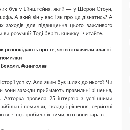
зник був у Ейнштейна, який — у Шерон Стоун,
ефа. А який він у вас і як про це дізнатись? А
их заходів для підвищення цього важливого
и ви розумні? Тоді беріть книжку і читайте.
 розповідають про те, чого їх навчили власні
помилки
 Беколл, #книголав
сторії успіху. Але яким був шлях до нього? Чи
 Чи вони завжди приймають правильні рішення,
і. Авторка провела 25 інтерв’ю з успішними
найбільші помилки, складні рішення, серйозні
о все, що зробило їх тими, хто вони зараз є.