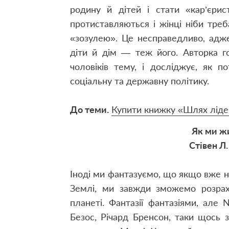
родину й дітей і стати «кар’єри
протиставляються і жінці ніби тре
«зозулею». Це несправедливо, адже 
діти й дім — теж його. Авторка г
чоловіків тему, і досліджує, як п
соціальну та державну політику.
До теми.
Купити книжку «Шлях ліде
Як ми ж
Стівен Л.
Іноді ми фантазуємо, що якщо вже н
Землі, ми завжди зможемо розрах
планеті. Фантазії фантазіями, але
Безос, Річард Бренсон, таки щось 