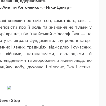
, бажання, одержимість
о Анетти Антоненко», «Ніка-Центр»
ві книжки про сміх, сон, самотність, секс, а
зповісти про її роль та значення не тільки у
урі краще, ніж італійський філософ. Їжа — це
 у їжі зіграла фундаментальну роль в історії
мних і явних, традиціях, відмерлих і сучасних,
их війнами, катаклізмами, еволюціями й
м, епідеміями та хворобами, з якими людство
ційну добу, духовне і тілесне, їжа і етика,
Never Stop