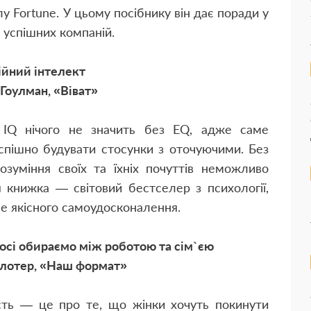
у Fortune. У цьому посібнику він дає поради у
 успішних компаній.
ійний інтелект
Гоулман, «Віват»
 IQ нічого не значить без EQ, адже саме
спішно будувати стосунки з оточуючими. Без
озуміння своїх та їхніх почуттів неможливо
я книжка — світовий бестселер з психології,
не якісного самоудосконалення.
досі обираємо між роботою та сім`єю
лотер, «Наш формат»
сть — це про те, що жінки хочуть покинути