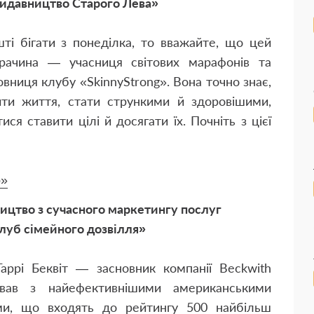
Видавництво Старого Лева»
ті бігати з понеділка, то вважайте, що цей
рачина — учасниця світових марафонів та
овниця клубу «SkinnyStrong». Вона точно знає,
ти життя, стати стрункими й здоровішими,
ися ставити цілі й досягати їх. Почніть з цієї
p»
ицтво з сучасного маркетингу послуг
Клуб сімейного дозвілля»
Гаррі Беквіт — засновник компанії Beckwith
цював з найефективнішими американськими
ми, що входять до рейтингу 500 найбільш