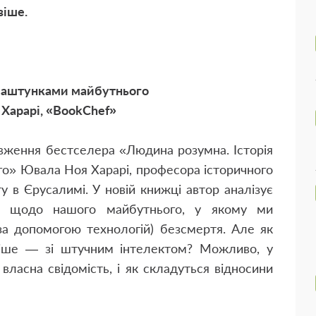
віше.
лаштунками майбутнього
Харарі, «BookChef»
вження бестселера «Людина розумна. Історія
го» Ювала Ноя Харарі, професора історичного
у в Єрусалимі. У новій книжці автор аналізує
зи щодо нашого майбутнього, у якому ми
а допомогою технологій) безсмертя. Але як
ніше — зі штучним інтелектом? Можливо, у
власна свідомість, і як складуться відносини