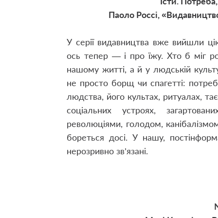
Їсти. Потреба
Паоло Россі, «Видавництв
У серії видавництва вже вийшли ціка
ось тепер — і про їжу. Хто б міг ро
нашому житті, а й у людській культ
не просто борщ чи спагетті: потреба
людства, його культах, ритуалах, тає
соціальних устроях, загартован
революціями, голодом, канібалізмо
бореться досі. У нашу, постінформа
нерозривно зв’язані.