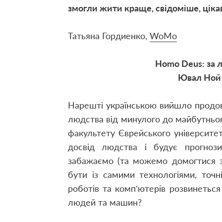
змогли жити краще, свідоміше, ціка
Татьяна Гордиенко,
WoMo
Homo Deus: за 
Ювал Ной 
Нарешті українською вийшло продо
людства від минулого до майбутньо
факультету Єврейського університет
досвід людства і будує прогно
забажаємо (та можемо домогтися з
бути із самими технологіями, точ
роботів та комп’ютерів розвинеться 
людей та машин?