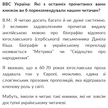
ВВС Україна: Які з останніх прочитаних вами
книжок ви б порекомендували нашим читачам?
В.М.: Я читаю досить багато й не дуже системно.
З великим задоволенням прочитав видану
англійською мовою про біографію відомого
югославського (сербського) письменника Даніла
Кіша. Біографія в українському перекладі
називається "Метрика" чи "Свідоцтво про
народження".
Я вважаю, що в 60-70 роках югославська проза
задавала тон у Європі, можливо, єдина зі
слов’янських прозових пропозицій, яка відігравала
ключову роль у світі.
Мабуть, інколи я читаю такі книжки, які не зовсім
доступні українському читачеві.