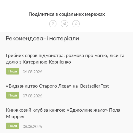
Поділитися в соціальних мережах
Рекомендовані матеріали
Грибних справ підмайстра: розмова про магію, ліси та
долю з Катериною Корнієнко
Події
06.08.2026
«Видавництво Старого Лева» на BestsellerFest
Події
07.08.2026
Книжковий клуб за книгою «Бджолине жало» Пола
Мюррея
Події
08.08.2026