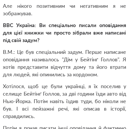
Але нікого позитивним чи негативним я не
зображував.
ВВС Україна: Ви спеціально писали оповідання
для цієї книжки чи просто зібрали вже написані
під свій задум?
В.М.: Це був спеціальний задум. Перше написане
оповідання називалось "Дім у Бейтінґ Голлов". Я
хотів представити відчуття дому та його втрати
для людей, які опинились за кордоном.
Хотілося, щоб це були українці, я їх поселив у
селище Бейтінґ Голлов, за дві години їзди авто від
Нью-Йорка. Потім навіть їздив туди, бо ніколи не
був. І всі пейзажні речі, які описав в історії,
справдились.
Потім я почав писати інші оповідання й фактично