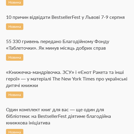
Новина
10 причин відвідати BestsellerFest у Львові 7-9 серпня
Новина
55 330 гривень передано Благодійному Фонду
«Таблеточки». Як минув місяць добрих справ
Новина
«Книжечка-мандрівочка. ЗСУ» і «Єнот Ракета та інші
герої» — у матеріалі The New York Times про українські
дитячі книжки
Новина
Один комплект книг для вас — ще один для
бібліотеки: на BestsellerFest діятиме благодійна
книжкова ініціатива
Новина