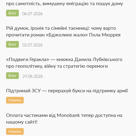
про самотність, вимушену еміграцію та пошук дому
Блог
06.07.2026
Рій думок, іронія та сімейні таємниці: чому варто
прочитати роман «Бджолине жало» Пола Мюррея
Блог
02.07.2026
«Подвиги Геракла» — книжка Данила Лубківського
про геополітику, війну та стратегію перемоги
Блог
29.06.2026
Підтримай ЗСУ — перерахуй букси на підтримку армії
Новина
Оплата частинами від Monobank тепер доступна на
нашому сайті!
Новина