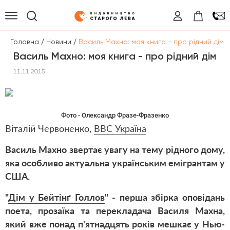
/
/
Головна
Новини
Василь Махно: моя книга - про рідний дім
Василь Махно: моя книга - про рідний дім
11.11.2015
Фото - Олександр Фразе-Фразенко
Віталій Червоненко,
ВВС Україна
Василь Махно звертає увагу на тему рідного дому,
яка особливо актуальна українським емігрантам у
США.
"
Дім у Бейтінґ Голлов
" - перша збірка оповідань
поета, прозаїка та перекладача Василя Махна,
який вже понад п'ятнадцять років мешкає у Нью-