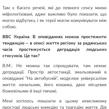
Там є багато речей, які до певного сенсу мною
міфологізовані, адже важливо було показати, що
могло відбутись і як герої могли комунікувати між
собою.
ВВС Україна: В оповіданнях можна простежити
тенденцію – в описі життя регіону за радянських
часів простежується деградація людських
стосунків. Це так?
В.М.: Не можна так спрощувати, там немає
деградації. Простір автостанції, змальований в
оповіданні "На автобусній", моделює універсалізм
життя: начальник, його коханка, двоє місцевих
божевільних й інші типажі.
Мені хотілось показати в цьому невеликому
просторі людську комедію та трагедію життя. Дія