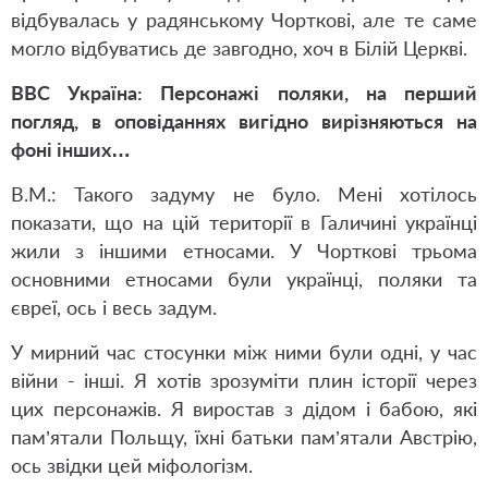
відбувалась у радянському Чорткові, але те саме
могло відбуватись де завгодно, хоч в Білій Церкві.
ВВС Україна: Персонажі поляки, на перший
погляд, в оповіданнях вигідно вирізняються на
фоні інших…
В.М.: Такого задуму не було. Мені хотілось
показати, що на цій території в Галичині українці
жили з іншими етносами. У Чорткові трьома
основними етносами були українці, поляки та
євреї, ось і весь задум.
У мирний час стосунки між ними були одні, у час
війни - інші. Я хотів зрозуміти плин історії через
цих персонажів. Я виростав з дідом і бабою, які
пам’ятали Польщу, їхні батьки пам’ятали Австрію,
ось звідки цей міфологізм.