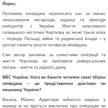
Йорку.
Половина оповідань переносить нас за океан,
змальовуючи негаразди, радощі та пригоди
емігрантів з України. Життя невеликого
галицького містечка Чорткова на межі трьох епох
– періоду Польщі, війни та радянської влади – у
центрі сюжету решти чотирьох оповідань.
Сам автор закликає за сюжетами еміграції та
життя Чорткова не проґавити універсальних
питань - життя та рідного дому.
ВВС Україна: Кого ви бачите читачем своєї збірки
оповідань – це представники діаспори чи
мешканці України?
Василь Махно: Аудиторія набагато ширша, у
книжці ж не йдеться виключно про еміграцію чи