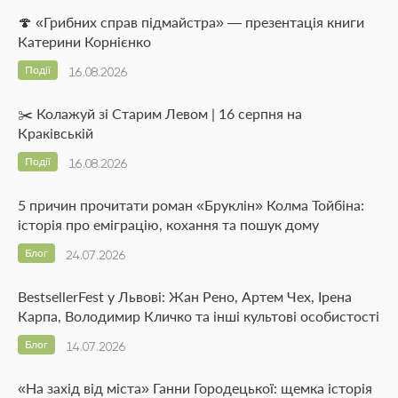
🍄 «Грибних справ підмайстра» — презентація книги
Катерини Корнієнко
Події
16.08.2026
✂️ Колажуй зі Старим Левом | 16 серпня на
Краківській
Події
16.08.2026
5 причин прочитати роман «Бруклін» Колма Тойбіна:
історія про еміграцію, кохання та пошук дому
Блог
24.07.2026
BestsellerFest у Львові: Жан Рено, Артем Чех, Ірена
Карпа, Володимир Кличко та інші культові особистості
Блог
14.07.2026
«На захід від міста» Ганни Городецької: щемка історія