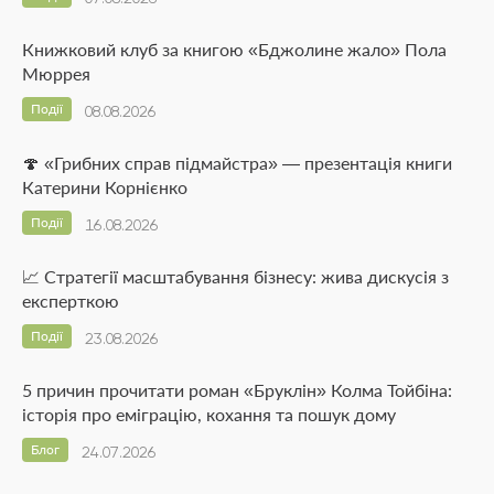
Книжковий клуб за книгою «Бджолине жало» Пола
Мюррея
Події
08.08.2026
🍄 «Грибних справ підмайстра» — презентація книги
Катерини Корнієнко
Події
16.08.2026
📈 Стратегії масштабування бізнесу: жива дискусія з
експерткою
Події
23.08.2026
5 причин прочитати роман «Бруклін» Колма Тойбіна:
історія про еміграцію, кохання та пошук дому
Блог
24.07.2026