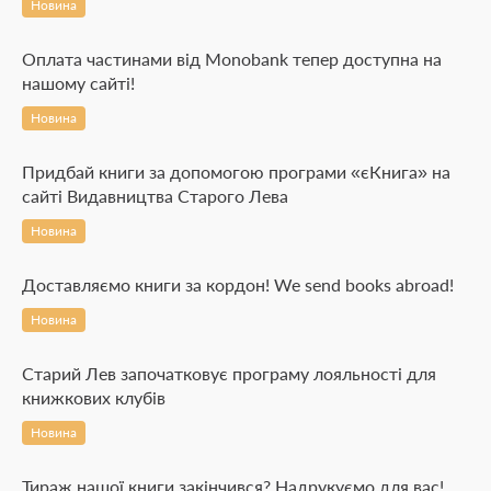
Новина
Оплата частинами від Monobank тепер доступна на
нашому сайті!
Новина
Придбай книги за допомогою програми «єКнига» на
сайті Видавництва Старого Лева
Новина
Доставляємо книги за кордон! We send books abroad!
Новина
Старий Лев започатковує програму лояльності для
книжкових клубів
Новина
Тираж нашої книги закінчився? Надрукуємо для вас!