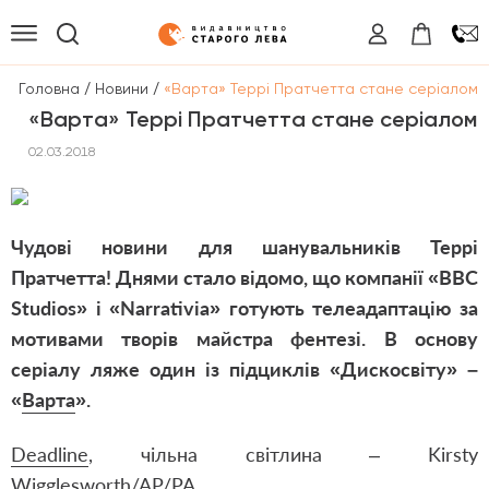
/
/
Головна
Новини
«Варта» Террі Пратчетта стане серіалом
«Варта» Террі Пратчетта стане серіалом
02.03.2018
Чудові новини для шанувальників Террі
Пратчетта! Днями стало відомо, що компанії «BBC
Studios» і «Narrativia» готують телеадаптацію за
мотивами творів майстра фентезі. В основу
серіалу ляже один із підциклів «Дискосвіту» –
«
Варта
».
Deadline
, чільна світлина – Kirsty
Wigglesworth/AP/PA