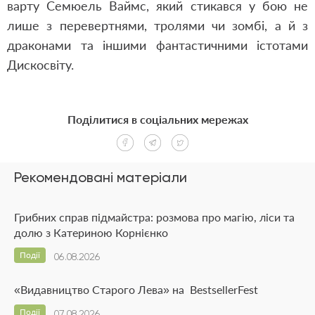
варту Семюель Ваймс, який стикався у бою не
лише з перевертнями, тролями чи зомбі, а й з
драконами та іншими фантастичними істотами
Дискосвіту.
Поділитися в соціальних мережах
Рекомендовані матеріали
Грибних справ підмайстра: розмова про магію, ліси та
долю з Катериною Корнієнко
Події
06.08.2026
«Видавництво Старого Лева» на BestsellerFest
Події
07.08.2026