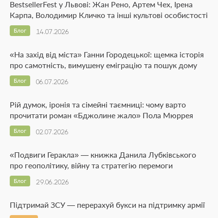
BestsellerFest у Львові: Жан Рено, Артем Чех, Ірена
Карпа, Володимир Кличко та інші культові особистості
Блог
14.07.2026
«На захід від міста» Ганни Городецької: щемка історія
про самотність, вимушену еміграцію та пошук дому
Блог
06.07.2026
Рій думок, іронія та сімейні таємниці: чому варто
прочитати роман «Бджолине жало» Пола Мюррея
Блог
02.07.2026
«Подвиги Геракла» — книжка Данила Лубківського
про геополітику, війну та стратегію перемоги
Блог
29.06.2026
Підтримай ЗСУ — перерахуй букси на підтримку армії