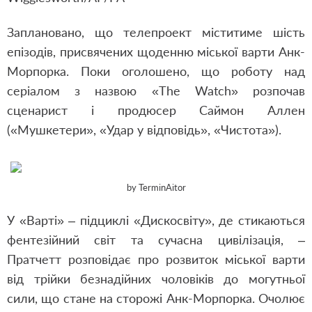
Заплановано, що телепроект міститиме шість
епізодів, присвячених щоденню міської варти Анк-
Морпорка. Поки оголошено, що роботу над
серіалом з назвою «The Watch» розпочав
сценарист і продюсер Саймон Аллен
(«Мушкетери», «Удар у відповідь», «Чистота»).
by TerminAitor
У «Варті» – підциклі «Дискосвіту», де стикаються
фентезійний світ та сучасна цивілізація, –
Пратчетт розповідає про розвиток міської варти
від трійки безнадійних чоловіків до могутньої
сили, що стане на сторожі Анк-Морпорка. Очолює