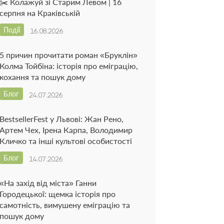
✂️ Колажуй зі Старим Левом | 16
серпня на Краківській
Події
16.08.2026
5 причин прочитати роман «Бруклін»
Колма Тойбіна: історія про еміграцію,
кохання та пошук дому
Блог
24.07.2026
BestsellerFest у Львові: Жан Рено,
Артем Чех, Ірена Карпа, Володимир
Кличко та інші культові особистості
Блог
14.07.2026
«На захід від міста» Ганни
Городецької: щемка історія про
самотність, вимушену еміграцію та
пошук дому