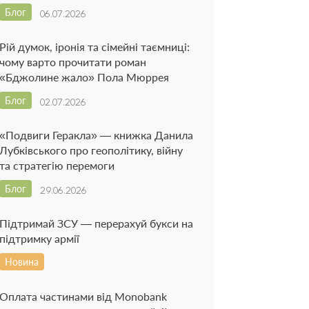
Блог
06.07.2026
Рій думок, іронія та сімейні таємниці:
чому варто прочитати роман
«Бджолине жало» Пола Мюррея
Блог
02.07.2026
«Подвиги Геракла» — книжка Данила
Лубківського про геополітику, війну
та стратегію перемоги
Блог
29.06.2026
Підтримай ЗСУ — перерахуй букси на
підтримку армії
Новина
Оплата частинами від Monobank