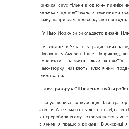
книжка існує тільки в одному примірник
книжка - це пов''''язано з технічними о
казку, наприклад, про себе, свої пригоди.
- У Нью-Йорку ви викладаєте дизайн і ілю
- Я вчилися в Україні за радянських часів
Навчання у Америці інше. Наприклад, вик
конспекту - ти маєш тільки на пам''''ят
Нью-Йорку навчають класичним тради
ілюстрацій.
- Ілюстратору у США легко знайти робот
- Існує велика конкуренція. Ілюстрато
агенти. Але я маю незалежність від агентів
я переробила угоду і отримала можливіст
з якими я працюю роками. В Америці як і