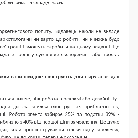
об витримати складні часи.
маркетингового попиту. Видавець ніколи не вкладе
 маркетологами чи варто це робити, чи книжка буде
свої гроші і зможуть заробити на цьому виданні. Це
ладати гроші у сумнівний експеримент або проект.
ижки вони швидше ілюструють для піару аніж для
иться нижче, ніж робота в рекламі або дизайні. Тут
дна дитяча книжка ілюструється приблизно рік,
оші. Робота агента забирає 25% та податки 39% -
иблизно з 40% від першої ціни замовлення. Це дуже
адки, коли проілюструвавши тільки одну книжечку,
е було ще до кризи, тепер це складніше.