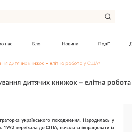
о нас
Блог
Новини
Події
Д
ння дитячих книжок – елітна робота у США»
ування дитячих книжок – елітна робот
траторка українського походження. Народилась у
у. 1992 переїхала до США, почала співпрацювати із