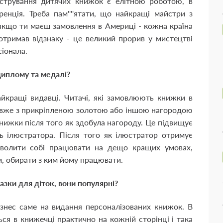
Ілюстрування дитячих книжок є елітною роботою, в
нція. Треба пам''''ятати, що найкращі майстри з
 якщо ти маєш замовлення в Америці - кожна країна
тримав відзнаку - це великий прорив у мистецтві
іонала.
диплому та медалі?
йкращі видавці. Читачі, які замовлюють книжки в
 вже з прикріпленою золотою або іншою нагородою
книжки після того як здобула нагороду. Це підвищує
нь ілюстратора. Після того як ілюстратор отримує
зволити собі працювати на дещо кращих умовах,
и, обирати з ким йому працювати.
зки для діток, вони популярні?
бізнес саме на видання персоналізованих книжок. В
ься в книжечці практично на кожній сторінці і така