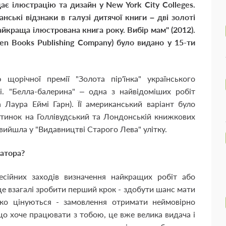
ає ілюстрацію та дизайн у New York City Colleges.
ські відзнаки в галузі дитячої книги – дві золоті
йкраща ілюстрована книга року. Вибір мам" (2012).
lden Books Publishing Company) було видано у 15-ти
щорічної премії "Золота пір'їнка" українського
і. "Белла-балерина" – одна з найвідоміших робіт
а Лаура Еймі Гарн). Її американський варіант було
тинок на Голлівудський та Лондонській книжкових
вийшла у "Видавництві Старого Лева" улітку.
атора?
сійних заходів визначення найкращих робіт або
е взагалі зробити перший крок - здобути шанс мати
ко цінуються - замовлення отримати неймовірно
о хоче працювати з тобою, це вже велика видача і