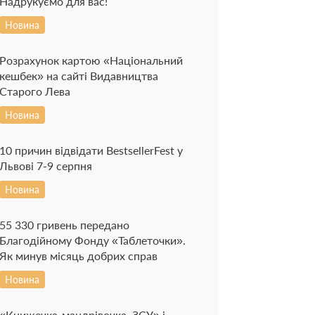
Надрукуємо для вас!
Новина
Розрахунок картою «Національний
кешбек» на сайті Видавництва
Старого Лева
Новина
10 причин відвідати BestsellerFest у
Львові 7-9 серпня
Новина
55 330 гривень передано
Благодійному Фонду «Таблеточки».
Як минув місяць добрих справ
Новина
«Книжечка-мандрівочка. ЗСУ» і