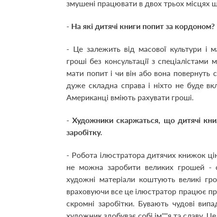
змушені працювати в двох трьох місцях щ
- На які дитячі книги попит за кордоном?
- Це залежить від масової культури і 
гроші без консультації з спеціалістами
мати попит і чи він або вона повернуть 
дуже складна справа і ніхто не буде вк
Американці вміють рахувати гроші.
- Художники скаржаться, що дитячі кн
заробітку.
- Робота ілюстратора дитячих книжок цін
не можна заробити великих грошей - о
художні матеріали коштують великі гр
враховуючи все це ілюстратор працює пр
скромні заробітки. Бувають чудові вип
художник здобуває собі ім''''я та славу. Ц