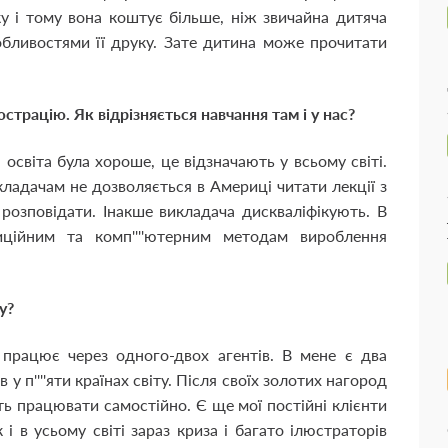
у і тому вона коштує більше, ніж звичайна дитяча
собливостями її друку. Зате дитина може прочитати
страцію. Як відрізняється навчання там і у нас?
, освіта була хороше, це відзначають у всьому світі.
ладачам не дозволяється в Америці читати лекції з
ь розповідати. Інакше викладача дискваліфікують. В
ційним та комп''''ютерним методам вироблення
у?
р працює через одного-двох агентів. В мене є два
 у п''''яти країнах світу. Після своїх золотих нагород
ь працювати самостійно. Є ще мої постійні клієнти
 в усьому світі зараз криза і багато ілюстраторів