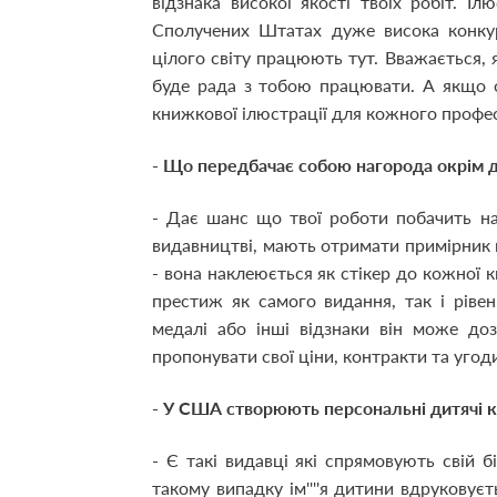
відзнака високої якості твоїх робіт. 
Сполучених Штатах дуже висока конкуре
цілого світу працюють тут. Вважається,
буде рада з тобою працювати. А якщо о
книжкової ілюстрації для кожного профес
- Що передбачає собою нагорода окрім 
- Дає шанс що твої роботи побачить на
видавництві, мають отримати примірник
- вона наклеюється як стікер до кожної 
престиж як самого видання, так і ріве
медалі або інші відзнаки він може до
пропонувати свої ціни, контракти та угод
- У США створюють персональні дитячі ка
- Є такі видавці які спрямовують свій 
такому випадку ім''''я дитини вдруковуєт