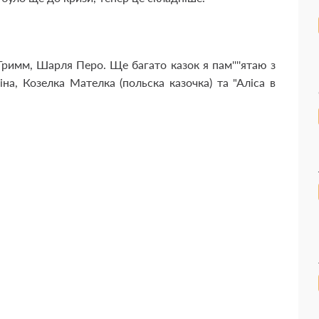
Гримм, Шарля Перо. Ще багато казок я пам''''ятаю з
на, Козелка Мателка (польска казочка) та "Аліса в