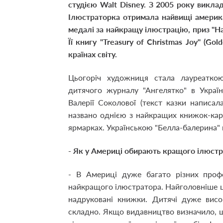
студією Walt Disney. З 2005 року виклад
Ілюстраторка отримала найвищі американ
медалі за найкращу ілюстрацію, приз "На
Її книгу "Treasury of Christmas Joy" (Go
країнах світу.
Цьогоріч художниця стала лауреаткою 
дитячого журналу "Ангелятко" в Україн
Валерії Соколової (текст казки написал
названо однією з найкращих книжок-кар
ярмарках. Українською "Белла-балерина" 
- Як у Америці обирають кращого ілюстр
- В Америці дуже багато різних профе
найкращого ілюстратора. Найголовніше ц
надруковані книжки. Дитячі дуже висо
складно. Якщо видавництво визначило, щ