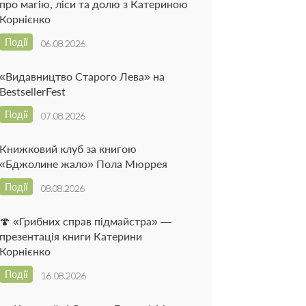
про магію, ліси та долю з Катериною
Корнієнко
Події
06.08.2026
«Видавництво Старого Лева» на
BestsellerFest
Події
07.08.2026
Книжковий клуб за книгою
«Бджолине жало» Пола Мюррея
Події
08.08.2026
🍄 «Грибних справ підмайстра» —
презентація книги Катерини
Корнієнко
Події
16.08.2026