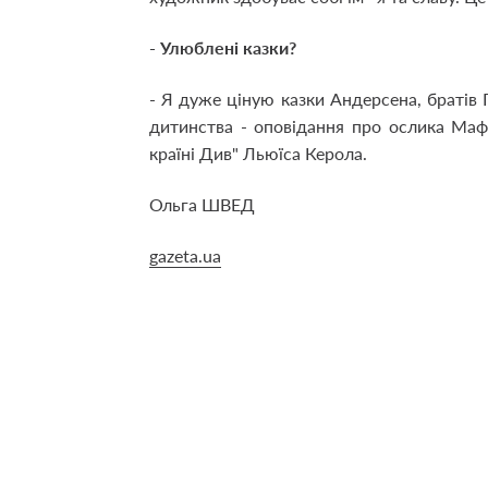
- Улюблені казки?
- Я дуже ціную казки Андерсена, братів 
дитинства - оповідання про ослика Мафі
країні Див" Льюїса Керола.
Ольга ШВЕД
gazeta.ua