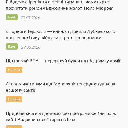
Рій думок, іронія та сімейні таємниці: чому варто
прочитати роман «Бджолине жало» Пола Мюррея
Блог
02.07.2026
«Подвиги Геракла» — книжка Данила Лубківського
про геополітику, війну та стратегію перемоги
Блог
29.06.2026
Підтримай ЗСУ — перерахуй букси на підтримку армії
Новина
Оплата частинами від Monobank тепер доступна на
нашому сайті!
Новина
Придбай книги за допомогою програми «єКнига» на
сайті Видавництва Старого Лева