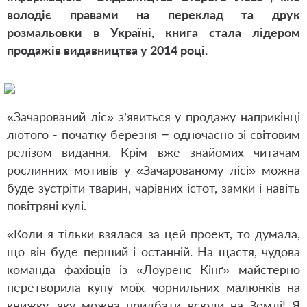
волод
іє правами на переклад та друк
розмальовки в Україні, книга стала лідером
продажів видавництва у 2014 році.
«Зачарований ліс» з’явить
ся у продажу наприкінці
лютого - початку березня − одночасно зі світовим
релізом видання. Крім вже знайомих читачам
рослинних мотивів у «Зачарованому лісі» можна
буде зустріти тварин, чарівних істот, замки і навіть
повітряні кулі.
«Коли я тільки взялася за цей проект, то думала,
що він буде перший і останній. На щастя, чудова
команда фахівців із «Лоуренс Кінґ» майстерно
перетворила купу моїх чорнильних малюнків на
книжку, яку можна придбати всюди на Землі! Я