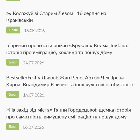
✂️ Колажуй зі Старим Левом | 16 серпня на
Краківській
Події
16.08.2026
5 причин прочитати роман «Бруклін» Колма Тойбіна:
історія про еміграцію, кохання та пошук дому
Блог
24.07.2026
BestsellerFest у Львові: Жан Рено, Артем Чех, Ірена
Карпа, Володимир Кличко та інші культові особистості
Блог
14.07.2026
«На захід від міста» Ганни Городецької: щемка історія
про самотність, вимушену еміграцію та пошук дому
Блог
06.07.2026