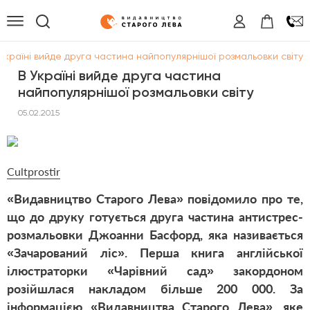
Україні вийде друга частина найпопулярнішої розмальовки світу
В Україні вийде друга частина
найпопулярнішої розмальовки світу
05.02.2015
Cultprostir
«Видавництво Старого Лева» повідомило про те,
що до друку готується друга частина антистрес-
розмальовки Джоанни Басфорд, яка називається
«Зачарований ліс». Перша книга англійської
ілюстраторки «Чарівний сад» закордоном
розійшлася накладом більше 200 000. За
інформацією «Видавництва Старого Лева», яке