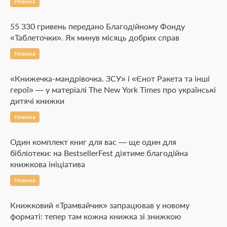
Новина
55 330 гривень передано Благодійному Фонду
«Таблеточки». Як минув місяць добрих справ
Новина
«Книжечка-мандрівочка. ЗСУ» і «Єнот Ракета та інші
герої» — у матеріалі The New York Times про українські
дитячі книжки
Новина
Один комплект книг для вас — ще один для
бібліотеки: на BestsellerFest діятиме благодійна
книжкова ініціатива
Новина
Книжковий «Трамвайчик» запрацював у новому
форматі: тепер там кожна книжка зі знижкою