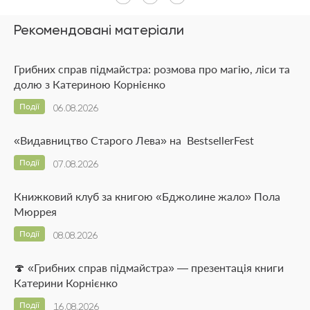
Рекомендовані матеріали
Грибних справ підмайстра: розмова про магію, ліси та
долю з Катериною Корнієнко
Події
06.08.2026
«Видавництво Старого Лева» на BestsellerFest
Події
07.08.2026
Книжковий клуб за книгою «Бджолине жало» Пола
Мюррея
Події
08.08.2026
🍄 «Грибних справ підмайстра» — презентація книги
Катерини Корнієнко
Події
16.08.2026