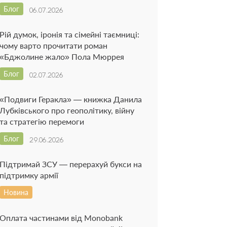
Блог
06.07.2026
Рій думок, іронія та сімейні таємниці:
чому варто прочитати роман
«Бджолине жало» Пола Мюррея
Блог
02.07.2026
«Подвиги Геракла» — книжка Данила
Лубківського про геополітику, війну
та стратегію перемоги
Блог
29.06.2026
Підтримай ЗСУ — перерахуй букси на
підтримку армії
Новина
Оплата частинами від Monobank