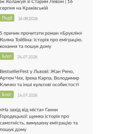
✂️ Колажуй зі Старим Левом | 16
серпня на Краківській
Події
16.08.2026
5 причин прочитати роман «Бруклін»
Колма Тойбіна: історія про еміграцію,
кохання та пошук дому
Блог
24.07.2026
BestsellerFest у Львові: Жан Рено,
Артем Чех, Ірена Карпа, Володимир
Кличко та інші культові особистості
Блог
14.07.2026
«На захід від міста» Ганни
Городецької: щемка історія про
самотність, вимушену еміграцію та
пошук дому