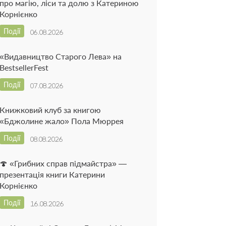
про магію, ліси та долю з Катериною
Корнієнко
Події
06.08.2026
«Видавництво Старого Лева» на
BestsellerFest
Події
07.08.2026
Книжковий клуб за книгою
«Бджолине жало» Пола Мюррея
Події
08.08.2026
🍄 «Грибних справ підмайстра» —
презентація книги Катерини
Корнієнко
Події
16.08.2026