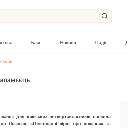
о нас
Блог
Новини
Події
Д
амєєць
Каламєєць
вання для київських четвертокласників провела
 до Львова», «Шоколадні вірші про кохання» та