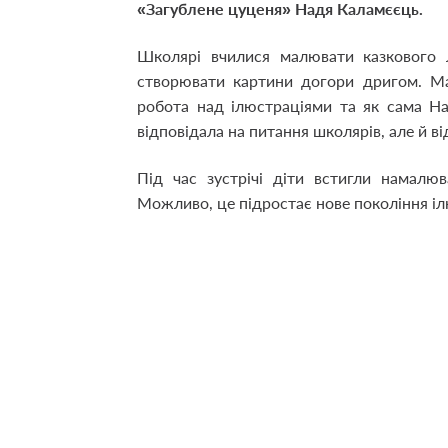
«Загублене цуценя» Надя Каламєєць.
Школярі вчилися малювати казкового 
створювати картини догори дригом. Ма
робота над ілюстраціями та як сама Н
відповідала на питання школярів, але й ві
Під час зустрічі діти встигли намалюв
Можливо, це підростає нове покоління іл