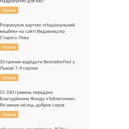
Надрукуємо для вас!
Новина
Розрахунок картою «Національний
кешбек» на сайті Видавництва
Старого Лева
Новина
10 причин відвідати BestsellerFest у
Львові 7-9 серпня
Новина
55 330 гривень передано
Благодійному Фонду «Таблеточки».
Як минув місяць добрих справ
Новина
«Книжечка-мандрівочка. ЗСУ» і