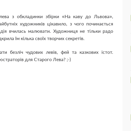
лева з обкладинки збірки «На каву до Львова»,
йбутніх художників цікавило, з чого починається
адія вчилась малювати. Художниця не тільки радо
дкрила їм кілька своїх творчих секретів.
ати безліч чудових левів, фей та казкових істот.
юстраторів для Старого Лева? ;-)