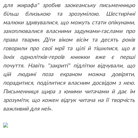
для жирафа" зробив заокеанську письменницю
більш близькою та зрозумілою. Шестирічні
малюки здивувалися, що можуть стати опікунами,
захоплювалися власними задумами-гаслами про
права тварин. Діти віком вісім та десять років
говорили про свої мрії та цілі й тішилися, що в
їхніх однолітків-героїв книжки вже є перші
почуття. Навіть "закриті" підлітки відчували, що
цій людині поза екраном можна довіряти,
порадитися, поділитися власним досвідом з нею.
Письменниця щира з юними читачами й дає їм
зрозуміти, що кожен відгук читача на її творчість
важливий для неї
».