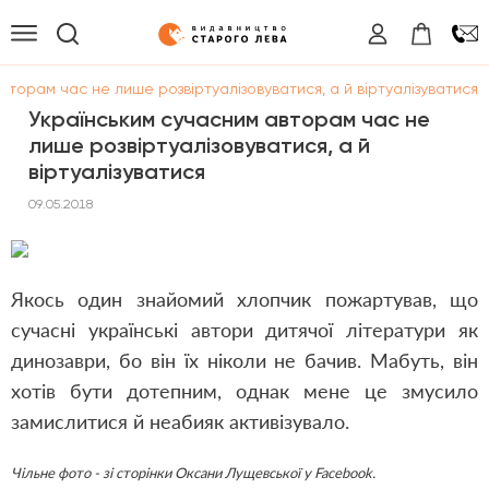
вторам час не лише розвіртуалізовуватися, а й віртуалізуватися
Українським сучасним авторам час не
лише розвіртуалізовуватися, а й
віртуалізуватися
09.05.2018
Якось один знайомий хлопчик пожартував, що
сучасні українські автори дитячої літератури як
динозаври, бо він їх ніколи не бачив. Мабуть, він
хотів бути дотепним, однак мене це змусило
замислитися й неабияк активізувало.
Чільне фото - зі сторінки Оксани Лущевської у Facebook.