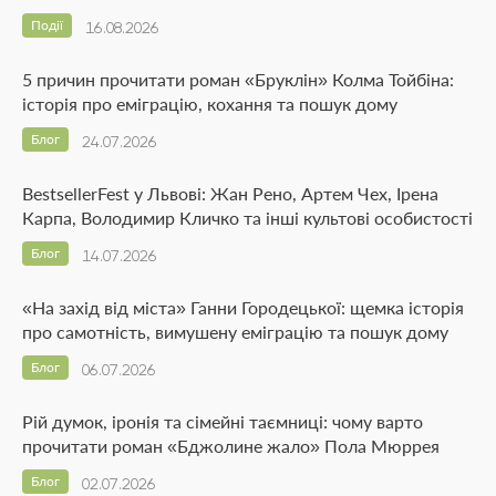
Події
16.08.2026
5 причин прочитати роман «Бруклін» Колма Тойбіна:
історія про еміграцію, кохання та пошук дому
Блог
24.07.2026
BestsellerFest у Львові: Жан Рено, Артем Чех, Ірена
Карпа, Володимир Кличко та інші культові особистості
Блог
14.07.2026
«На захід від міста» Ганни Городецької: щемка історія
про самотність, вимушену еміграцію та пошук дому
Блог
06.07.2026
Рій думок, іронія та сімейні таємниці: чому варто
прочитати роман «Бджолине жало» Пола Мюррея
Блог
02.07.2026