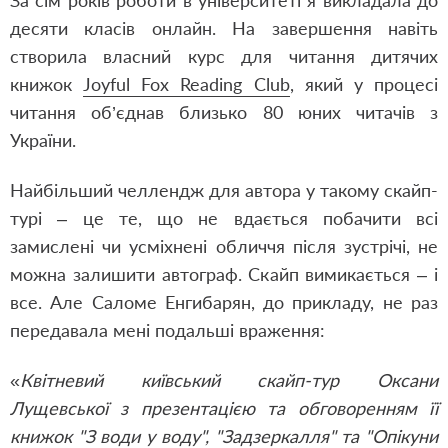
За сім років роботи в університеті я викладала до
десяти класів онлайн. На завершення навіть
створила власний курс для читання дитячих
книжок
Joyful Fox Reading Club
, який у процесі
читання об’єднав близько 80 юних читачів з
України.
Найбільший челлендж для автора у такому скайп-
турі – це те, що не вдається побачити всі
замислені чи усміхнені обличчя після зустрічі, не
можна залишити автограф. Скайп вимикається – і
все. Але Саломе Енгибарян, до прикладу, не раз
передавала мені подальші враження:
«
Квітневий київський скайп-тур Оксани
Лущевської з презентацією та обговоренням її
книжок "З води у воду", "Задзеркалля" та "Опікуни