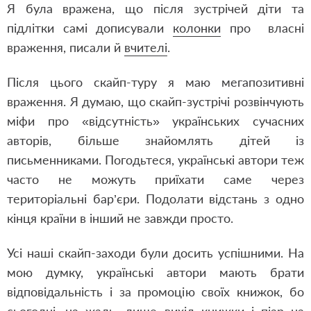
Я була вражена, що після зустрічей діти та
підлітки самі дописували
колонки
про власні
враження, писали й
вчителі
.
Після цього скайп-туру я маю мегапозитивні
враження. Я думаю, що скайп-зустрічі розвінчують
міфи про «відсутність» українських сучасних
авторів, більше знайомлять дітей із
письменниками. Погодьтеся, українські автори теж
часто не можуть приїхати саме через
територіальні бар’єри. Подолати відстань з одно
кінця країни в інший не завжди просто.
Усі наші скайп-заходи були досить успішними. На
мою думку, українські автори мають брати
відповідальність і за промоцію своїх книжок, бо