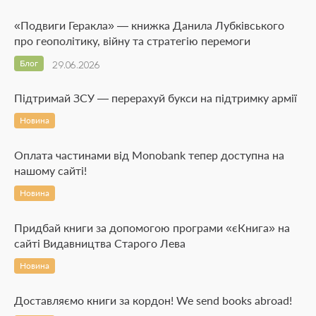
«Подвиги Геракла» — книжка Данила Лубківського
про геополітику, війну та стратегію перемоги
Блог
29.06.2026
Підтримай ЗСУ — перерахуй букси на підтримку армії
Новина
Оплата частинами від Monobank тепер доступна на
нашому сайті!
Новина
Придбай книги за допомогою програми «єКнига» на
сайті Видавництва Старого Лева
Новина
Доставляємо книги за кордон! We send books abroad!