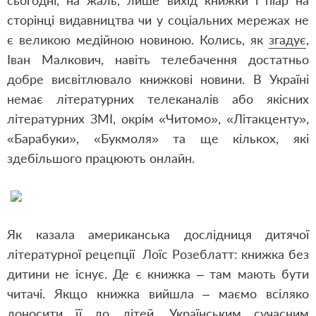
сьогодні, на жаль, лише вихід книжки і піар на
сторінці видавництва чи у соціальних мережах не
є великою медійною новиною. Колись, як
згадує
,
Іван Малкович, навіть телебачення достатньо
добре висвітлювало книжкові новини. В Україні
немає літературних телеканалів або якісних
літературних ЗМІ, окрім «Читомо», «Літакценту»,
«Барабуки», «Букмоля» та ще кількох, які
здебільшого працюють онлайн.
Як казала американська дослідниця дитячої
літературної рецепції Лоїс Розеблатт: книжка без
дитини не існує. Де є книжка – там мають бути
читачі. Якщо книжка вийшла – маємо всіляко
доносити її до дітей. Українським сучасним