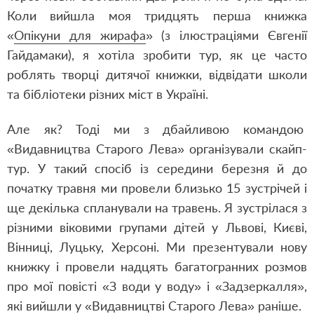
Коли вийшла моя тридцять перша книжка
«
Опікуни для жирафа
» (з ілюстраціями Євгенії
Гайдамаки), я хотіла зробити тур, як це часто
роблять творці дитячої книжки, відвідати школи
та бібліотеки різних міст в Україні.
Але як? Тоді ми з дбайливою командою
«Видавництва Старого Лева» організували скайп-
тур. У такий спосіб із середини березня й до
початку травня ми провели близько 15 зустрічей і
ще декілька спланували на травень. Я зустрілася з
різними віковими групами дітей у Львові, Києві,
Вінниці, Луцьку, Херсоні. Ми презентували нову
книжку і провели надцять багатогранних розмов
про мої повісті «З води у воду» і «Задзеркалля»,
які вийшли у «Видавництві Старого Лева» раніше.