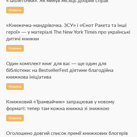
«Таблеточки». Як минув місяць добрих справ
Новина
«Книжечка-мандрівочка. ЗСУ» і «Єнот Ракета та інші
герої» — у матеріалі The New York Times про українські
дитячі книжки
Новина
Один комплект книг для вас — ще один для
бібліотеки: на BestsellerFest діятиме благодійна
книжкова ініціатива
Новина
Книжковий «Трамвайчик» запрацював у новому
форматі: тепер там кожна книжка зі знижкою
Новина
Оголошено довгий список премії книжкових блогерів