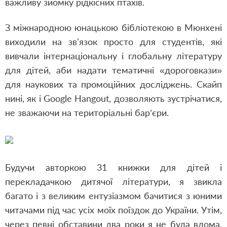
важливу зйомку рідкісних птахів.
З міжнародною юнацькою бібліотекою в Мюнхені
виходили на зв'язок просто для студентів, які
вивчали інтернаціональну і глобальну літературу
для дітей, аби надати тематичні «дороговкази»
для наукових та промоційних досліджень. Скайп
нині, як і Google Hangout, дозволяють зустрічатися,
не зважаючи на територіальні бар’єри.
Будучи авторкою 31 книжки для дітей і
перекладачкою дитячої літератури, я звикла
багато і з великим ентузіазмом бачитися з юними
читачами під час усіх моїх поїздок до України. Утім,
через певні обставини два роки я не була вдома.