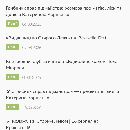
Грибних справ підмайстра: розмова про магію, ліси та
долю з Катериною Корнієнко
Події
06.08.2026
«Видавництво Старого Лева» на BestsellerFest
Події
07.08.2026
Книжковий клуб за книгою «Бджолине жало» Пола
Мюррея
Події
08.08.2026
🍄 «Грибних справ підмайстра» — презентація книги
Катерини Корнієнко
Події
16.08.2026
✂️ Колажуй зі Старим Левом | 16 серпня на
Краківській