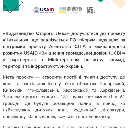
«Видавництво Старого Лева» долучається до проєкту
«Читальня», що реалізується ГО «Форум видавців» за
підтримки проєкту Агентства США з міжнародного
розвитку USAID «Зміцнення громадської довіри (UCBI)»
у партнерстві з Міністерством розвитку громад,
територій та інфраструктури України.
Мета проєкту — створити постійні пункти доступу до
книг та настільних ігор у п’яти областях: Запорізькій,
Київській, Миколаївській, Херсонській та Харківській.
Загалом проєкт охопить 131 пункт незламності в 61
громаді, де будуть розміщені полиці з понад 75
найменувань дитячих книг, художньої літератури,
нонфікшну, збірок віршів, коміксів і настільних ігор.
Організатори вирішили, що слід почати з доступу до