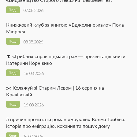
Події
07.08.2026
Книжковий клуб за книгою «Бджолине жало» Пола
Мюррея
Події
08.08.2026
🍄 «Грибних справ підмайстра» — презентація книги
Катерини Корнієнко
Події
16.08.2026
✂️ Колажуй зі Старим Левом | 16 серпня на
Краківській
Події
16.08.2026
5 причин прочитати роман «Бруклін» Колма Тойбіна:
історія про еміграцію, кохання та пошук дому
Блог
24.07.2026