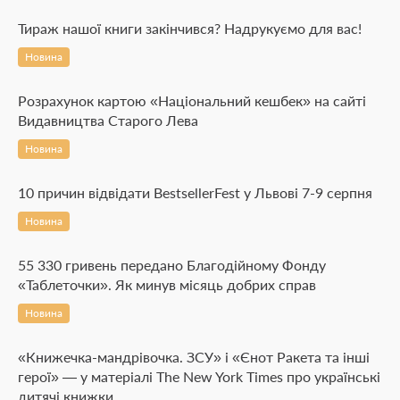
Тираж нашої книги закінчився? Надрукуємо для вас!
Новина
Розрахунок картою «Національний кешбек» на сайті
Видавництва Старого Лева
Новина
10 причин відвідати BestsellerFest у Львові 7-9 серпня
Новина
55 330 гривень передано Благодійному Фонду
«Таблеточки». Як минув місяць добрих справ
Новина
«Книжечка-мандрівочка. ЗСУ» і «Єнот Ракета та інші
герої» — у матеріалі The New York Times про українські
дитячі книжки