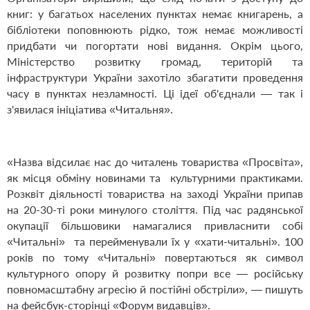
книг: у багатьох населених пунктах немає книгарень, а
бібліотеки поповнюють рідко, тож немає можливості
придбати чи погортати нові видання. Окрім цього,
Міністерство розвитку громад, територій та
інфраструктури України захотіло збагатити проведення
часу в пунктах незламності. Ці ідеї об'єднали — так і
з'явилася ініціатива «Читальня».
«Назва відсилає нас до читалень товариства «Просвіта»,
як місця обміну новинами та культурними практиками.
Розквіт діяльності товариства на заході України припав
на 20-30-ті роки минулого століття. Під час радянської
окупації більшовики намагалися привласнити собі
«Читальні» та перейменували їх у «хати-читальні». 100
років по тому «Читальні» повертаються як символ
культурного опору й розвитку попри все — російську
повномасштабну агресію й постійні обстріли», — пишуть
на
фейсбук-сторінці
«Форум видавців».