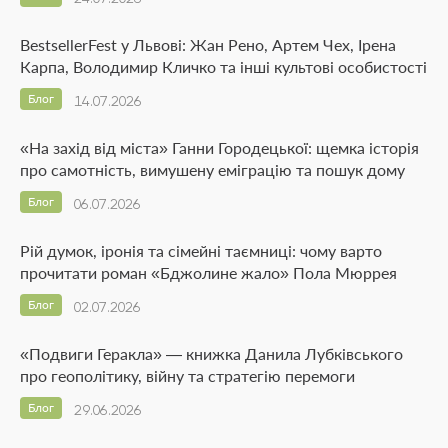
BestsellerFest у Львові: Жан Рено, Артем Чех, Ірена
Карпа, Володимир Кличко та інші культові особистості
Блог
14.07.2026
«На захід від міста» Ганни Городецької: щемка історія
про самотність, вимушену еміграцію та пошук дому
Блог
06.07.2026
Рій думок, іронія та сімейні таємниці: чому варто
прочитати роман «Бджолине жало» Пола Мюррея
Блог
02.07.2026
«Подвиги Геракла» — книжка Данила Лубківського
про геополітику, війну та стратегію перемоги
Блог
29.06.2026