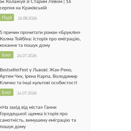
✂️ Колажуй зі Старим Левом | 16
серпня на Краківській
Події
16.08.2026
5 причин прочитати роман «Бруклін»
Колма Тойбіна: історія про еміграцію,
кохання та пошук дому
Блог
24.07.2026
BestsellerFest у Львові: Жан Рено,
Артем Чех, Ірена Карпа, Володимир
Кличко та інші культові особистості
Блог
14.07.2026
«На захід від міста» Ганни
Городецької: щемка історія про
самотність, вимушену еміграцію та
пошук дому