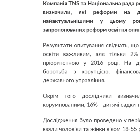
Компанія TNS та Національна рада р
визначили, які реформи на 
найактуальнішими у цьому роц
запропонованих реформ освітня опин
Результати опитування свідчать, що
освіти важливим, але тільки 2
пріоритетною у 2016 році. На ду
боротьба з корупцією, фінансо
державного управління.
Окрім того дослідники визнач
корумпованими, 16% - дитячі садки 
Дослідження було проведено у період
взяли чоловіки та жінки віком 18-55 