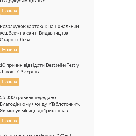
Надрукуємо для вас!
Новина
Розрахунок картою «Національний
кешбек» на сайті Видавництва
Старого Лева
Новина
10 причин відвідати BestsellerFest у
Львові 7-9 серпня
Новина
55 330 гривень передано
Благодійному Фонду «Таблеточки».
Як минув місяць добрих справ
Новина
«Книжечка-мандрівочка. ЗСУ» і