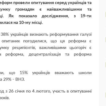
еформ провели опитування серед українців та
думку громадян є найважливішими та
і. Як показало дослідження, з 19-ти
илася на 10-му місці.
 38% українців визнають реформування галузі
% опитаних погодилися, що ця реформа є
мку реципієнтів, важливішими цьогоріч є
ва реформа, децентралізація та реформа
или, що 15% українців вважають школи
та 29% - ВНЗ.
 з 26 січня по 4 лютого, участь в опитуванні
років.