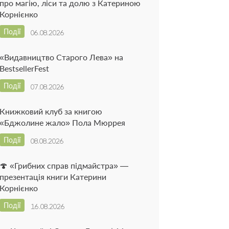
про магію, ліси та долю з Катериною
Корнієнко
Події
06.08.2026
«Видавництво Старого Лева» на
BestsellerFest
Події
07.08.2026
Книжковий клуб за книгою
«Бджолине жало» Пола Мюррея
Події
08.08.2026
🍄 «Грибних справ підмайстра» —
презентація книги Катерини
Корнієнко
Події
16.08.2026