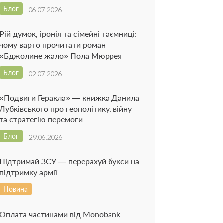
Блог
06.07.2026
Рій думок, іронія та сімейні таємниці:
чому варто прочитати роман
«Бджолине жало» Пола Мюррея
Блог
02.07.2026
«Подвиги Геракла» — книжка Данила
Лубківського про геополітику, війну
та стратегію перемоги
Блог
29.06.2026
Підтримай ЗСУ — перерахуй букси на
підтримку армії
Новина
Оплата частинами від Monobank