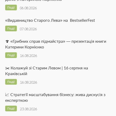
Події
06.08.2026
«Видавництво Старого Лева» на BestsellerFest
Події
07.08.2026
🍄 «Грибних справ підмайстра» — презентація книги
Катерини Корнієнко
Події
16.08.2026
✂️ Колажуй зі Старим Левом | 16 серпня на
Краківській
Події
16.08.2026
📈 Стратегії масштабування бізнесу: жива дискусія з
експерткою
Події
23.08.2026