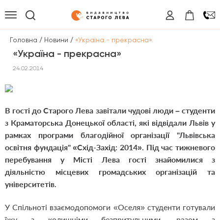
/
/
Головна
Новини
«Україна - прекрасна»
«Україна - прекрасна»
24.02.2014
В гості до Старого Лева завітали чудові люди – студенти
з Краматорська Донецької області, які відвідали Львів у
рамках програми благодійної організації "Львівська
освітня фундація" «Схід-Захід: 2014». Під час тижневого
перебування у Місті Лева гості знайомилися з
діяльністю місцевих громадських організацій та
університетів.
У Спільноті взаємодопомоги «Оселя» студенти готували
їжу з колишніми безпритульними, разом з