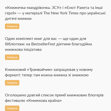
«Книжечка-мандрівочка. ЗСУ» і «Єнот Ракета та інші
герої» — у матеріалі The New York Times про українські
дитячі книжки
Новина
Один комплект книг для вас — ще один для
бібліотеки: на BestsellerFest діятиме благодійна
книжкова ініціатива
Новина
Книжковий «Трамвайчик» запрацював у новому
форматі: тепер там кожна книжка зі знижкою
Новина
Оголошено довгий список премії книжкових блогерів
фестивалю «Книжкова країна»
Новина