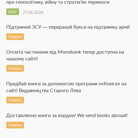
про геополітику, війну та стратегію перемоги
Блог
29.06.2026
Підтримай ЗСУ — перерахуй букси на підтримку армії
Новина
Оплата частинами від Monobank тепер доступна на
нашому сайті!
Новина
Придбай книги за допомогою програми «єКнига» на
сайті Видавництва Старого Лева
Новина
Доставляємо книги за кордон! We send books abroad!
Новина