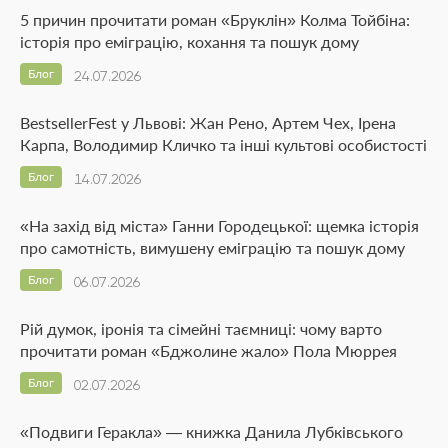
5 причин прочитати роман «Бруклін» Колма Тойбіна:
історія про еміграцію, кохання та пошук дому
Блог
24.07.2026
BestsellerFest у Львові: Жан Рено, Артем Чех, Ірена
Карпа, Володимир Кличко та інші культові особистості
Блог
14.07.2026
«На захід від міста» Ганни Городецької: щемка історія
про самотність, вимушену еміграцію та пошук дому
Блог
06.07.2026
Рій думок, іронія та сімейні таємниці: чому варто
прочитати роман «Бджолине жало» Пола Мюррея
Блог
02.07.2026
«Подвиги Геракла» — книжка Данила Лубківського