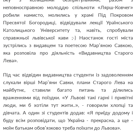
неповносправною молоддю спільноти «Лярш-Ковчег»
робили намисто, молились у храмі Під Покровом
Пресвятої Богородиці, відвідували лекції Ураїнського
Католицького Університету та, навіть, спробували
справжньої львівської кави ;-) Наостанок гості міста
зустрілись з видавцем та поетесою Мар’яною Савкою,
яка розповіла про діяльність «Видавництва Старого
Лева».
Під час відвідин видавництва студенти із задоволенням
слухали вірші Мар’яни Савки, плани Старого Лева на
майбутнє, ставили багато питань та ділились
враженнями від поїздки. «У Львові такі гарні і привітні
люди, ми б хотіли тут жити..», - говорили хлопці та
дівчата. А один зі студентів додав: «Я приїду додому і
буду всім розповідати, що Україна - прекрасна, а ще -
моїм батькам обов’язково треба поїхати до Львова».