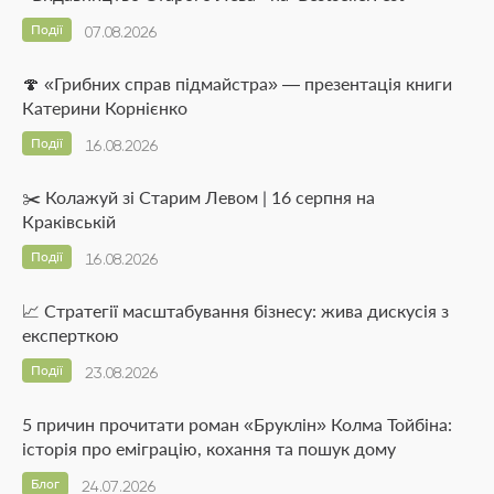
Події
07.08.2026
🍄 «Грибних справ підмайстра» — презентація книги
Катерини Корнієнко
Події
16.08.2026
✂️ Колажуй зі Старим Левом | 16 серпня на
Краківській
Події
16.08.2026
📈 Стратегії масштабування бізнесу: жива дискусія з
експерткою
Події
23.08.2026
5 причин прочитати роман «Бруклін» Колма Тойбіна:
історія про еміграцію, кохання та пошук дому
Блог
24.07.2026