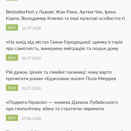
BestsellerFest у Львові: Жан Рено, Артем Чех, Ірена
Карпа, Володимир Кличко та інші культові особистості
Блог
14.07.2026
«На захід від міста» Ганни Городецької: щемка історія
про самотність, вимушену еміграцію та пошук дому
Блог
06.07.2026
Рій думок, іронія та сімейні таємниці: чому варто
прочитати роман «Бджолине жало» Пола Мюррея
Блог
02.07.2026
«Подвиги Геракла» — книжка Данила Лубківського
про геополітику, війну та стратегію перемоги
Блог
29.06.2026