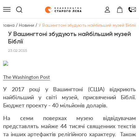
/
/
оловна
Новини
У Вашингтоні збудують найбільший музей Біблії
У Вашингтоні збудують найбільший музей
Біблії
23.02.2015
The
Washington
P
ost
У 2017 році у Вашингтоні (США) відкриють
найбільший у світі музей, присвячений Біблії.
Бюджет проекту - 40 мільйонів доларів.
На семи поверхах музею відвідувачам
представлять майже 44 тисячі священних текстів
та інших артефактів релігійного характеру. Також