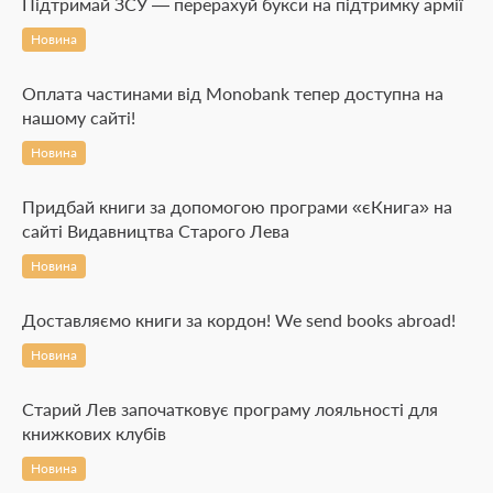
Підтримай ЗСУ — перерахуй букси на підтримку армії
Новина
Оплата частинами від Monobank тепер доступна на
нашому сайті!
Новина
Придбай книги за допомогою програми «єКнига» на
сайті Видавництва Старого Лева
Новина
Доставляємо книги за кордон! We send books abroad!
Новина
Старий Лев започатковує програму лояльності для
книжкових клубів
Новина