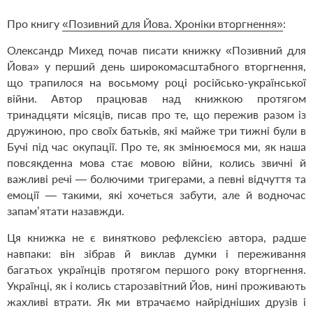
Про книгу
«Позивний для Йова. Хроніки вторгнення»
:
Олександр Михед почав писати книжку «Позивний для
Йова» у перший день широкомасштабного вторгнення,
що трапилося на восьмому році російсько-­української
війни. Автор працював над книжкою протягом
тринадцяти місяців, писав про те, що пережив разом із
дружиною, про своїх батьків, які майже три тижні були в
Бучі під час окупації. Про те, як змінюємося ми, як наша
повсякденна мова стає мовою війни, колись звичні й
важливі речі — ​болючими тригерами, а певні відчуття та
емоції — ​такими, які хочеться забути, але й водночас
запам’ятати назавжди.
Ця книжка не є винятково рефлексією автора, радше
навпаки: він зібрав й виклав думки і переживання
багатьох українців протягом першого року вторгнення.
Україн­ці, як і колись старозавітний Йов, нині проживають
жахливі втрати. Як ми втрачаємо найрідніших друзів і