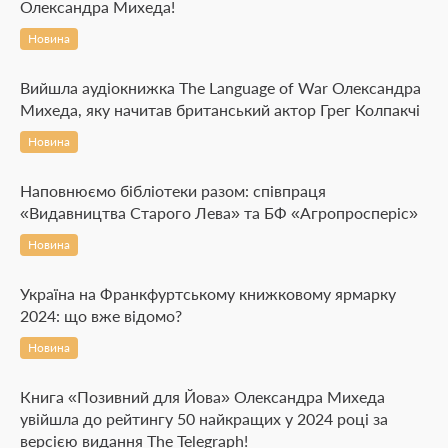
Олександра Михеда!
Новина
Вийшла аудіокнижка The Language of War Олександра
Михеда, яку начитав британський актор Грег Колпакчі
Новина
Наповнюємо бібліотеки разом: співпраця
«Видавництва Старого Лева» та БФ «Агропросперіс»
Новина
Україна на Франкфуртському книжковому ярмарку
2024: що вже відомо?
Новина
Книга «Позивний для Йова» Олександра Михеда
увійшла до рейтингу 50 найкращих у 2024 році за
версією видання The Telegraph!