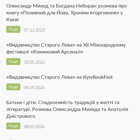
Олександр Михед та Богдана Неборак: розмова про
книгу «Позивний для Йова. Хроніки вторгнення» у
Києві
Події
07.12.2023
«Видавництво Старого Лева» на ХІІ Міжнародному
фестивалі «Книжковий Арсенал»
Події
30.05.2024
«Видавництво Старого Лева» на KyivBookFest
Події
06.09.2024
Батьки і діти. Спадкоємність традицій у житті та
літературі. Розмова Олександра Михеда та Анатолія
Дністрового
Події
08.09.2024