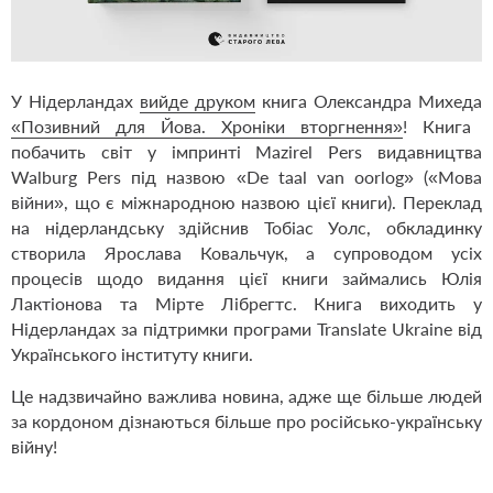
У Нідерландах
вийде друком
книга Олександра Михеда
«Позивний для Йова. Хроніки вторгнення»
! Книга
побачить світ у імпринті Mazirel Pers видавництва
Walburg Pers під назвою «De taal van oorlog» («Мова
війни», що є міжнародною назвою цієї книги). Переклад
на нідерландську здійснив Тобіас Уолс, обкладинку
створила Ярослава Ковальчук, а супроводом усіх
процесів щодо видання цієї книги займались Юлія
Лактіонова та Мірте Лібрегтс. Книга виходить у
Нідерландах за підтримки програми Translate Ukraine від
Українського інституту книги.
Це надзвичайно важлива новина, адже ще більше людей
за кордоном дізнаються більше про російсько-українську
війну!