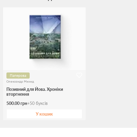
Паперова
Олександр Михед
Позивний для Йова. Хроніки
вторгнення
500.00 грн
+
50
буксів
У кошик