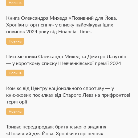
Новина
Книга Олександра Михеда «Позивний для Йова.
Хроніки вторгнення» у списку найочікуваніших
новинок 2024 року від Financial Times
Новина
Письменники Олександр Михед та Дмитро Лазуткін
— у короткому списку Шевченківської премії 2024
Новина
Комікс від Центру національного спротиву — у
книжкових посилках від Старого Лева на прифронтові
території
Новина
Триває передпродаж британського видання
«Позивний для Йова. Хроніки вторгнення»