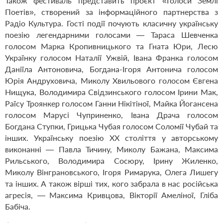
Також фестиваль представить проєкт «Голоси Землі
Поетів», створений за інформаційного партнерства з
Радіо Культура. Гості події почують класичну українську
поезію легендарними голосами — Тараса Шевченка
голосом Марка Кропивницького та Гната Юри, Лесю
Українку голосом Наталії Ужвій, Івана Франка голосом
Даніїла Антоновича, Богдана-Ігоря Антонича голосом
Юрія Андруховича, Миколу Хвильового голосом Євгена
Нищука, Володимира Свідзинського голосом Ірини Мак,
Раїсу Троянкер голосом Ганни Нікітіної, Майка Йогансена
голосом Марусі Чуприненко, Івана Драча голосом
Богдана Ступки, Грицька Чубая голосом Соломії Чубай та
інших. Українську поезію ХХ століття у авторському
виконанні — Павла Тичину, Миколу Бажана, Максима
Рильського, Володимира Сосюру, Ірину Жиленко,
Миколу Вінграновського, Ігоря Римарука, Олега Лишегу
та інших. А також вірші тих, кого забрала в нас російська
агресія, — Максима Кривцова, Вікторії Амеліної, Гліба
Бабіча.