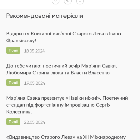
Рекомендовані матеріали
Відкриття Книгарні-кав’ярні Старого Лева в Івано-
Франківську!
Події
18.05.2024
До тебе читаю: поетичний вечір Мар’яни Савки,
Любомира Стринаглюка та Власти Власенко
Події
19.05.2024
Марʼяна Савка презентує «Навіки ніжні». Поетичний
стендап під фортепіанну імпровізацію Сергія
Колесника.
Події
22.05.2024
«Видавництво Старого Лева» на ХІІ Міжнародному