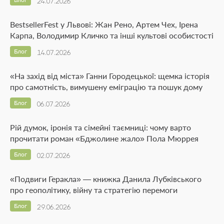
24.07.2026
BestsellerFest у Львові: Жан Рено, Артем Чех, Ірена
Карпа, Володимир Кличко та інші культові особистості
Блог
14.07.2026
«На захід від міста» Ганни Городецької: щемка історія
про самотність, вимушену еміграцію та пошук дому
Блог
06.07.2026
Рій думок, іронія та сімейні таємниці: чому варто
прочитати роман «Бджолине жало» Пола Мюррея
Блог
02.07.2026
«Подвиги Геракла» — книжка Данила Лубківського
про геополітику, війну та стратегію перемоги
Блог
29.06.2026