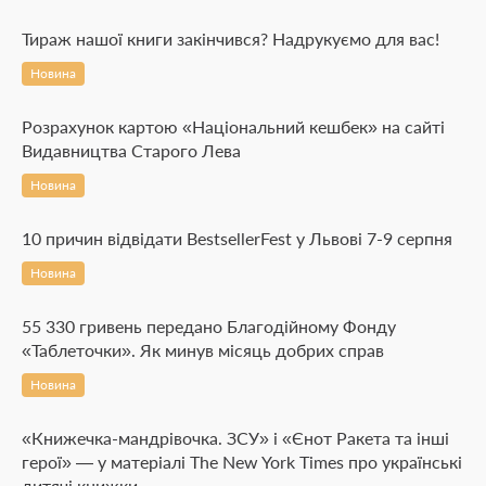
Тираж нашої книги закінчився? Надрукуємо для вас!
Новина
Розрахунок картою «Національний кешбек» на сайті
Видавництва Старого Лева
Новина
10 причин відвідати BestsellerFest у Львові 7-9 серпня
Новина
55 330 гривень передано Благодійному Фонду
«Таблеточки». Як минув місяць добрих справ
Новина
«Книжечка-мандрівочка. ЗСУ» і «Єнот Ракета та інші
герої» — у матеріалі The New York Times про українські
дитячі книжки