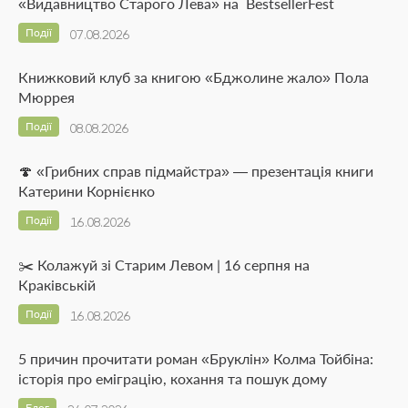
«Видавництво Старого Лева» на BestsellerFest
Події
07.08.2026
Книжковий клуб за книгою «Бджолине жало» Пола
Мюррея
Події
08.08.2026
🍄 «Грибних справ підмайстра» — презентація книги
Катерини Корнієнко
Події
16.08.2026
✂️ Колажуй зі Старим Левом | 16 серпня на
Краківській
Події
16.08.2026
5 причин прочитати роман «Бруклін» Колма Тойбіна:
історія про еміграцію, кохання та пошук дому
Блог