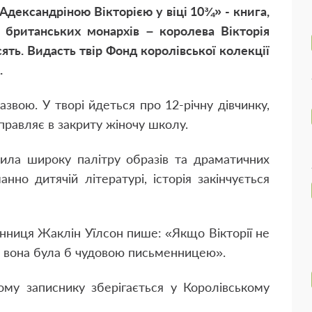
Адександріною Вікторією у віці 10¾» - книга,
 британських монархів – королева Вікторія
ять. Видасть твір Фонд королівської колекції
.
звою. У творі йдеться про 12-річну дівчинку,
правляє в закриту жіночу школу.
рила широку палітру образів та драматичних
анно дитячій літературі, історія закінчується
нниця Жаклін Уїлсон пише: «Якщо Вікторії не
, вона була б чудовою письменницею».
ому записнику зберігається у Королівському