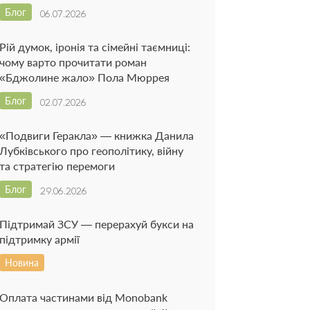
Блог
06.07.2026
Рій думок, іронія та сімейні таємниці:
чому варто прочитати роман
«Бджолине жало» Пола Мюррея
Блог
02.07.2026
«Подвиги Геракла» — книжка Данила
Лубківського про геополітику, війну
та стратегію перемоги
Блог
29.06.2026
Підтримай ЗСУ — перерахуй букси на
підтримку армії
Новина
Оплата частинами від Monobank