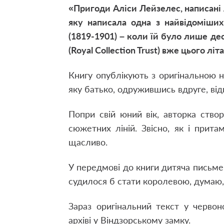
«Пригоди Аліси Лейзелес, написані 
яку написала одна з найвідоміших
(1819-1901) – коли їй було лише дес
(Royal Collection Trust) вже цього літа
Книгу опублікують з оригінальною на
яку батько, одружившись вдруге, від
Попри свій юний вік, авторка ство
сюжетних ліній. Звісно, як і притам
щасливо.
У передмові до книги дитяча письме
судилося б стати королевою, думаю
Зараз оригінальний текст у червон
архіві у Віндзорському замку.