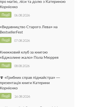
про магію, ліси та долю з Катериною
Корнієнко
Події
06.08.2026
«Видавництво Старого Лева» на
BestsellerFest
Події
07.08.2026
Книжковий клуб за книгою
«Бджолине жало» Пола Мюррея
Події
08.08.2026
🍄 «Грибних справ підмайстра» —
презентація книги Катерини
Корнієнко
Події
16.08.2026