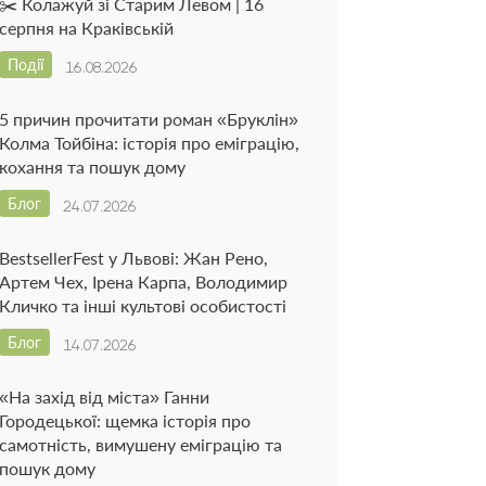
✂️ Колажуй зі Старим Левом | 16
серпня на Краківській
Події
16.08.2026
5 причин прочитати роман «Бруклін»
Колма Тойбіна: історія про еміграцію,
кохання та пошук дому
Блог
24.07.2026
BestsellerFest у Львові: Жан Рено,
Артем Чех, Ірена Карпа, Володимир
Кличко та інші культові особистості
Блог
14.07.2026
«На захід від міста» Ганни
Городецької: щемка історія про
самотність, вимушену еміграцію та
пошук дому