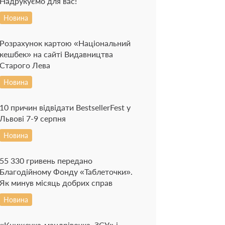
Надрукуємо для вас!
Новина
Розрахунок картою «Національний
кешбек» на сайті Видавництва
Старого Лева
Новина
10 причин відвідати BestsellerFest у
Львові 7-9 серпня
Новина
55 330 гривень передано
Благодійному Фонду «Таблеточки».
Як минув місяць добрих справ
Новина
«Книжечка-мандрівочка. ЗСУ» і