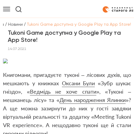
/
/
на
Новини
Tukoni Game доступна у Google Play та App Store!
Tukoni Game доступна у Google Play та
App Store!
14.07.2021
Книгомани, пригадуєте туконі – лісових духів, що
мешкають у книжках
Оксани Були
«
Зубр шукає
гніздо
», «
Ведмідь не хоче спати
», «
Туконі –
мешканець лісу
» та «
День народження Ялинки
»?
А ще можна зазирнути до них у гості завдяки
віртуальній реальності та
додатку «Meeting Tukoni
VR experience»
. А нещодавно туконі ще й стали
героями відеогри!