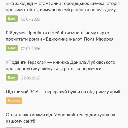
«На захід від міста» Ганни Городецької: щемка історія
про самотність, вимушену еміграцію та пошук дому
Блог
06.07.2026
Рій думок, іронія та сімейні таємниці: чому варто
прочитати роман «Бджолине жало» Пола Мюррея
Блог
02.07.2026
«Подвиги Геракла» — книжка Данила Лубківського
про геополітику, війну та стратегію перемоги
Блог
29.06.2026
Підтримай ЗСУ — перерахуй букси на підтримку армії
Новина
Оплата частинами від Monobank тепер доступна на
нашому сайті!