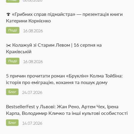
08.08.2026
🍄 «Грибних справ підмайстра» — презентація книги
Катерини Корнієнко
Події
16.08.2026
✂️ Колажуй зі Старим Левом | 16 серпня на
Краківській
Події
16.08.2026
5 причин прочитати роман «Бруклін» Колма Тойбіна:
історія про еміграцію, кохання та пошук дому
Блог
24.07.2026
BestsellerFest у Львові: Жан Рено, Артем Чех, Ірена
Карпа, Володимир Кличко та інші культові особистості
Блог
14.07.2026