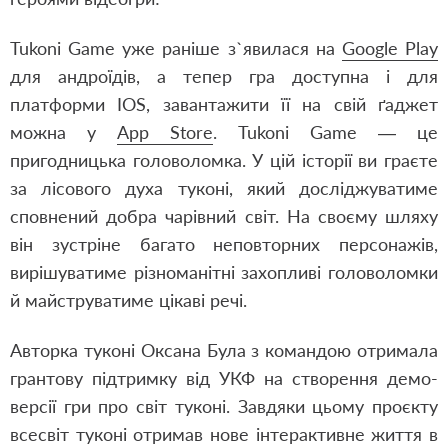
Tukoni Game уже раніше з`явилася на
Google Play
для андроїдів, а тепер гра доступна і для
платформи
IOS
, завантажити її на свій ґаджет
можна у
App Store
.
Tukoni
Game
— це
пригодницька головоломка. У цій історії ви граєте
за лісового духа туконі, який досліджуватиме
сповнений добра чарівний світ. На своєму шляху
він зустріне багато неповторних персонажів,
вирішуватиме різноманітні захопливі головоломки
й майструватиме цікаві речі.
Авторка туконі Оксана Була з командою отримала
грантову підтримку від УКФ на створення демо-
версії гри про світ туконі. Завдяки цьому проєкту
всесвіт туконі отримав нове інтерактивне життя в