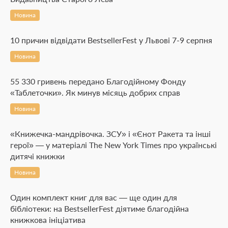
Новина
10 причин відвідати BestsellerFest у Львові 7-9 серпня
Новина
55 330 гривень передано Благодійному Фонду
«Таблеточки». Як минув місяць добрих справ
Новина
«Книжечка-мандрівочка. ЗСУ» і «Єнот Ракета та інші
герої» — у матеріалі The New York Times про українські
дитячі книжки
Новина
Один комплект книг для вас — ще один для
бібліотеки: на BestsellerFest діятиме благодійна
книжкова ініціатива