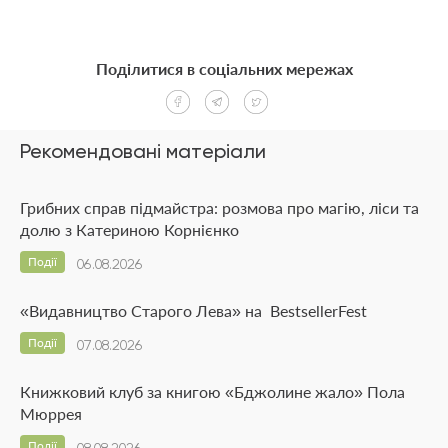
Поділитися в соціальних мережах
Рекомендовані матеріали
Грибних справ підмайстра: розмова про магію, ліси та
долю з Катериною Корнієнко
Події
06.08.2026
«Видавництво Старого Лева» на BestsellerFest
Події
07.08.2026
Книжковий клуб за книгою «Бджолине жало» Пола
Мюррея
Події