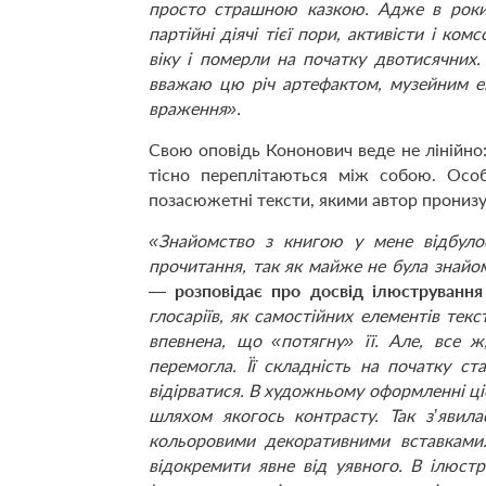
просто страшною казкою. Адже в роки 
партійні діячі тієї пори, активісти і ко
віку і померли на початку двотисячних.
вважаю цю річ артефактом, музейним ек
враження».
Свою оповідь Кононович веде не лінійно: 
тісно переплітаються між собою. Особ
позасюжетні тексти, якими автор прониз
«Знайомство з книгою у мене відбулося
прочитання, так як майже не була знайо
—
розповідає про досвід ілюструванн
глосаріїв, як самостійних елементів текс
впевнена, що «потягну» її. Але, все ж
перемогла. Її складність на початку с
відірватися. В художньому оформленні ці
шляхом якогось контрасту. Так з’явил
кольоровими декоративними вставками
відокремити явне від уявного. В ілюстр