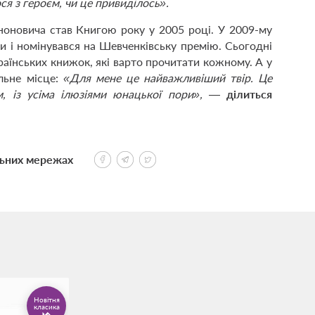
ся з героєм, чи це привиділось».
ноновича став Книгою року у 2005 році. У 2009-му
ки і номінувався на Шевченківську премію. Сьогодні
аїнських книжок, які варто прочитати кожному. А у
льне місце:
«Для мене це найважливіший твір. Це
, із усіма ілюзіями юнацької пори»,
—
ділиться
льних мережах
Новітня
класика