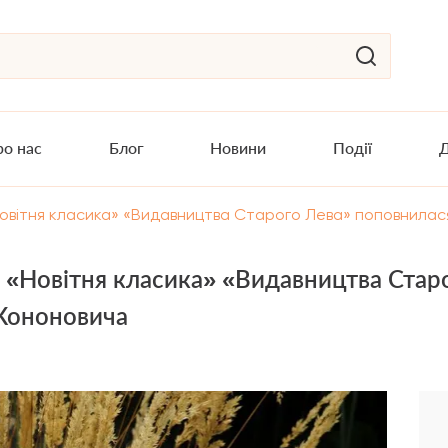
о нас
Блог
Новини
Події
Д
«Новітня класика» «Видавництва Старого Лева» поповнила
ія «Новітня класика» «Видавництва Ста
Кононовича