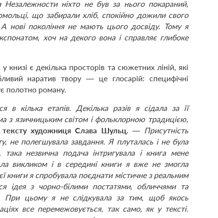
Незалежности ніхто не був за нього покараний,
мсомольці, що забирали хліб, спокійно дожили свого
 А нові покоління не мають цього досвіду. Тому я
спонатом, хоч на декого вона і справляє глибоке
у книзі є декілька просторів та сюжетних ліній, які
ливий наратив твору — це глосарій: специфічні
ує полотно роману.
 в кілька етапів. Декілька разів я сідала за її
ма з язичницьким світом і фольклорною традицією,
я тексту художниця Слава Шульц.
—
Присутність
ту, не полегшувала завдання. Я плуталась і не була
, така незвична подача інтригувала і книга мене
тала викликом і в середині книги я вже не змогла
єї книги я спробувала поєднати містичне з реальним
ася ідея з чорно-білими постатями, обличчями та
. При цьому я не слідкувала за тим, щоб якось
аціях все перемежовується, так само, як у тексті.