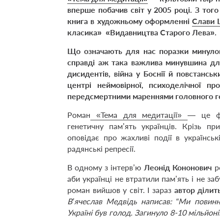
вперше побачив світ у 2005 році. З того
книга в художньому оформленні
Слави
класика» «Видавництва Старого Лева».
Що означають для нас поразки минулог
справді аж така важлива минувшина для
дисидентів, війна у Боснії й повстансь
центрі неймовірної, психоделічної пр
передсмертними мареннями головного г
Роман
«Тема для медитації»
— це фі
генетичну пам’ять українців. Крізь п
оповідає про жахливі події в українські
радянські репресії.
В одному з інтерв’ю
Леонід Кононович
р
аби українці не втратили пам’ять і не заб
роман вийшов у світ. І зараз
автор ділит
В’ячеслав Медвідь написав: “Ми повинн
Україні був голод. Загинуло 8-10 мільйон