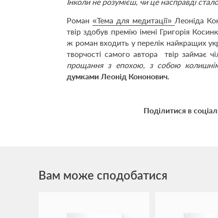
Інколи не розумієш, чи це насправді стало
Роман
«Тема для медитації»
Леоніда Ко
твір здобув премію імені Григорія Косин
ж роман входить у перелік найкращих укр
творчості самого автора твір займає чі
прощання з епохою, з собою колишнім
думками Леонід Кононович.
Поділитися в соціа
Вам може сподобатися