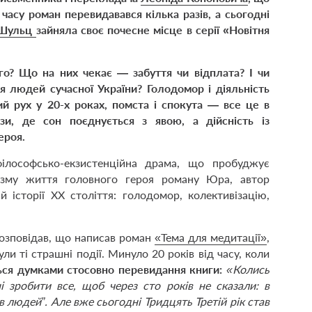
 часу роман перевидавався кілька разів, а сьогодні
 Шульц
зайняла своє почесне місце в серії «Новітня
о? Що на них чекає — забуття чи відплата? І чи
 людей сучасної України? Голодомор і діяльність
кий рух у 20-х роках, помста і спокута — все це в
ози, де сон поєднується з явою, а дійсність із
ероя.
лософсько-екзистенційна драма, що пробуджує
ризму життя головного героя роману Юра, автор
й історії ХХ століття: голодомор, колективізацію,
озповідав, що написав роман
«Тема для медитації»
,
ули ті страшні події. Минуло 20 років від часу, коли
ься думками стосовно перевидання книги:
«Колись
і зробити все, щоб через сто років не сказали: в
ів людей”. Але вже сьогодні Тридцять Третій рік став