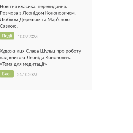
Новітня класика: перевидання.
Розмова з Леонідом Кононовичем,
Любком Дерешом та Мар’яною
Савкою.
Події
10.09.2023
Художниця Слава Шульц про роботу
над книгою Леоніда Кононовича
«Тема для медитації»
Блог
24.10.2023