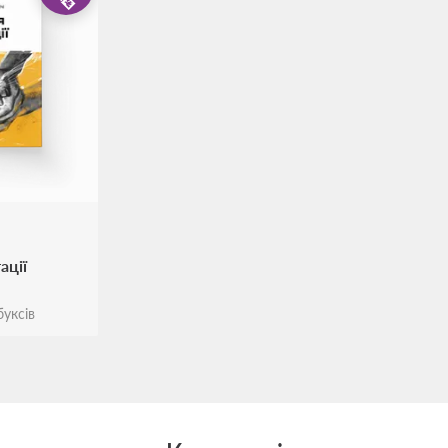
ації
уксів