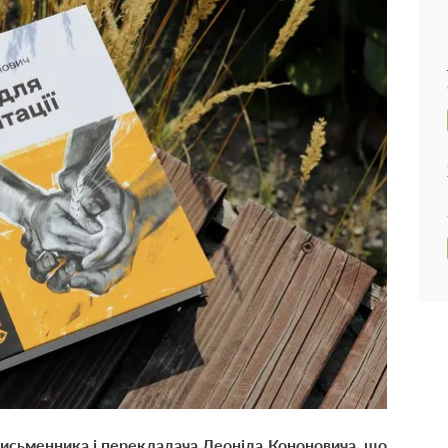
письменника і перекладача
Леоніда Кононовича
, що