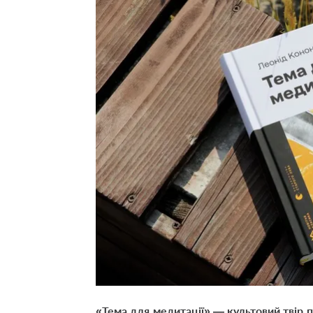
«Тема для медитації»
— культовий твір 