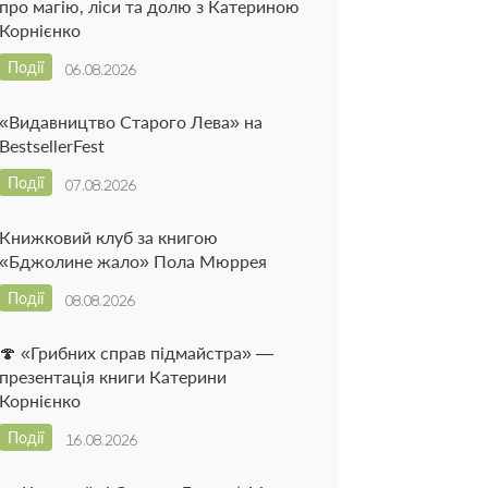
про магію, ліси та долю з Катериною
Корнієнко
Події
06.08.2026
«Видавництво Старого Лева» на
BestsellerFest
Події
07.08.2026
Книжковий клуб за книгою
«Бджолине жало» Пола Мюррея
Події
08.08.2026
🍄 «Грибних справ підмайстра» —
презентація книги Катерини
Корнієнко
Події
16.08.2026