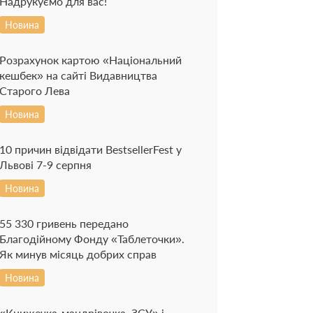
Надрукуємо для вас!
Новина
Розрахунок картою «Національний
кешбек» на сайті Видавництва
Старого Лева
Новина
10 причин відвідати BestsellerFest у
Львові 7-9 серпня
Новина
55 330 гривень передано
Благодійному Фонду «Таблеточки».
Як минув місяць добрих справ
Новина
«Книжечка-мандрівочка. ЗСУ» і