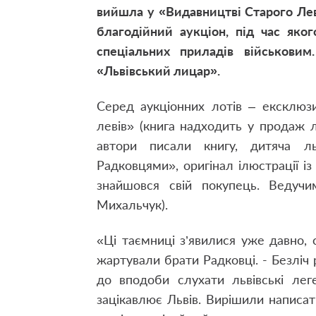
вийшла у «Видавництві Старого Лев
благодійний аукціон, під час яко
спеціальних приладів військовим.
«Львівський лицар».
Серед аукціонних лотів – ексклюз
левів»
(книга надходить у продаж ли
автори писали книгу, дитяча л
Радковцями», оригінал ілюстрації із
знайшовся свій покупець. Ведучи
Михальчук).
«Ці таємниці з’явилися уже давно, 
жартували брати Радковці. - Безліч 
до вподоби слухати львівські леге
зацікавлює Львів. Вирішили написати