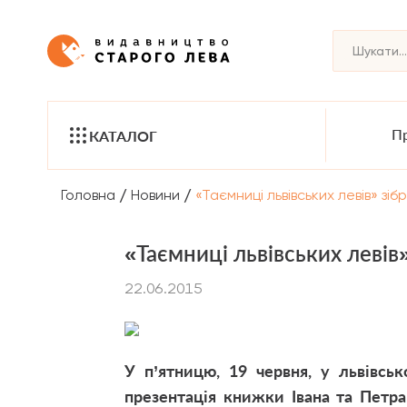
Пр
КАТАЛОГ
/
/
Головна
Новини
«Таємниці львівських левів» зіб
«Таємниці львівських левів
22.06.2015
У п’ятницю, 19 червня, у львівсь
презентація книжки Івана та Петра