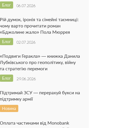
Блог
06.07.2026
Рій думок, іронія та сімейні таємниці:
чому варто прочитати роман
«Бджолине жало» Пола Мюррея
Блог
02.07.2026
«Подвиги Геракла» — книжка Данила
Лубківського про геополітику, війну
та стратегію перемоги
Блог
29.06.2026
Підтримай ЗСУ — перерахуй букси на
підтримку армії
Новина
Оплата частинами від Monobank