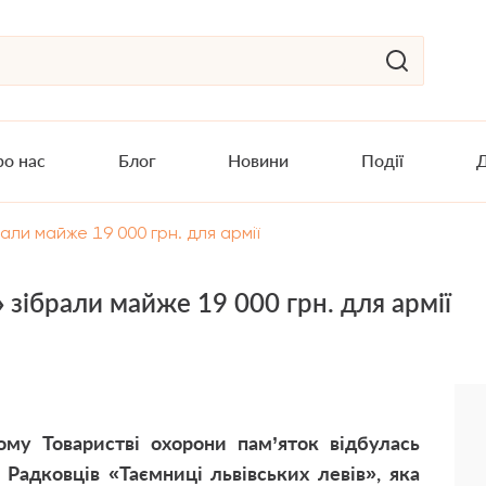
о нас
Блог
Новини
Події
Д
рали майже 19 000 грн. для армії
» зібрали майже 19 000 грн. для армії
кому Товаристві охорони пам’яток відбулась
 Радковців «Таємниці львівських левів», яка