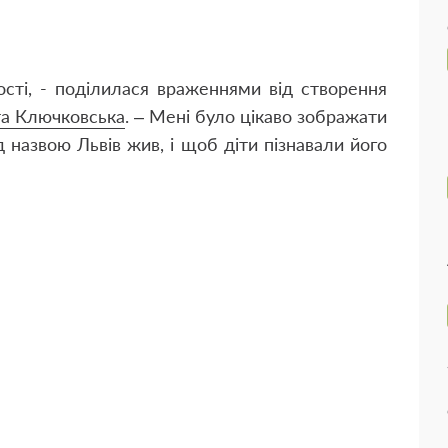
ості, - поділилася враженнями від створення
та Ключковська
. – Мені було цікаво зображати
д назвою Львів жив, і щоб діти пізнавали його