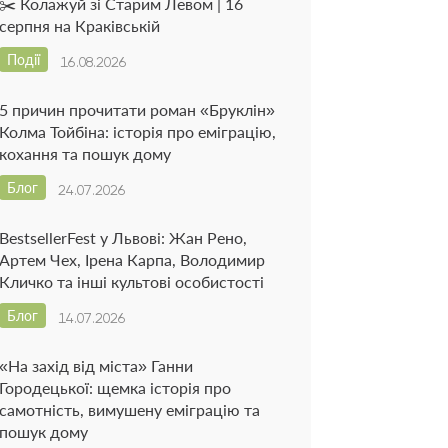
✂️ Колажуй зі Старим Левом | 16
серпня на Краківській
Події
16.08.2026
5 причин прочитати роман «Бруклін»
Колма Тойбіна: історія про еміграцію,
кохання та пошук дому
Блог
24.07.2026
BestsellerFest у Львові: Жан Рено,
Артем Чех, Ірена Карпа, Володимир
Кличко та інші культові особистості
Блог
14.07.2026
«На захід від міста» Ганни
Городецької: щемка історія про
самотність, вимушену еміграцію та
пошук дому