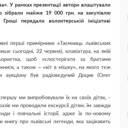
а». У рамках презентації автори влаштували
го зібрали майже 19 000 грн. на закупівлю
 Гроші передали волонтерській ініціативі
ивні перші примірники
«Таємниць львівських
ше сьогодні, 22 червня), клавіатура, на якій
ьорнетка, щоб «спостерігати за братами
 книги, а також – «кіт в мішку», на якого теж
м аукціону був радіоведучий Доцик (Олег
спершу ми випробовували їх на своїх дітях, -
разів ми проводили екскурсії дітям, їм завжди
нди і повчальні історії, адже їх по-новому
 книгу про львівські легенди, яка зацікавить