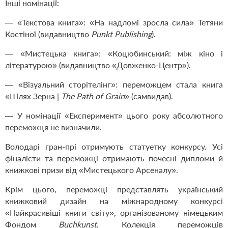
Інші номінації:
— «Текстова книга»: «На надломі зросла сила» Тетяни
Костіної (видавництво
Punkt Publishing
).
— «Мистецька книга»: «Коцюбинський: між кіно і
літературою» (видавництво «Довженко-Центр»).
— «Візуальний сторітелінг»: переможцем стала книга
«Шлях Зерна |
The Path of Grain»
(самвидав).
— У номінації «Експеримент» цього року абсолютного
переможця не визначили.
Володарі гран-прі отримують статуетку конкурсу. Усі
фіналісти та переможці отримають почесні дипломи й
книжкові призи від «Мистецького Арсеналу».
Крім цього, переможці представлять український
книжковий дизайн на міжнародному конкурсі
«Найкрасивіші книги світу», організованому німецьким
Фондом
Buchkunst
. Колекція переможців