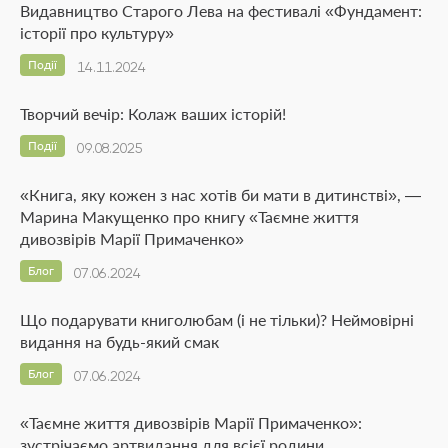
Видавництво Старого Лева на фестивалі «Фундамент:
історії про культуру»
Події
14.11.2024
Творчий вечір: Колаж ваших історій!
Події
09.08.2025
«Книга, яку кожен з нас хотів би мати в дитинстві», —
Марина Макущенко про книгу «Таємне життя
дивозвірів Марії Примаченко»
Блог
07.06.2024
Що подарувати книголюбам (і не тільки)? Неймовірні
видання на будь-який смак
Блог
07.06.2024
«Таємне життя дивозвірів Марії Примаченко»:
зустрічаємо артвидання для всієї родини