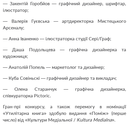
— Закентій Горобйов — графічний дизайнер, шрифтар,
ілюстратор;
— Валерія Гуєвська — артдиректорка Мистецького
Арсеналу;
— Анна Іваненко — ілюстраторка студії Сері/Граф;
— Даша Подольцева — графічна дизайнерка та
художниця;
— Анатолій Попель — маркетолог та дизайнер;
— Куба Совіньскі — графічний дизайнер та викладач;
— Олена Старанчук — графічна дизайнерка,
співкураторка Pictoric.
Гран-прі конкурсу, а також перемогу в номінації
«Утилітарна книга» здобуло видання «Поміж» (перше
число) від «Культури Медіальної /
Kultura Medialna
».