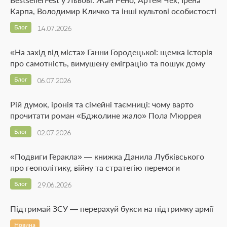
Карпа, Володимир Кличко та інші культові особистості
Блог
14.07.2026
«На захід від міста» Ганни Городецької: щемка історія
про самотність, вимушену еміграцію та пошук дому
Блог
06.07.2026
Рій думок, іронія та сімейні таємниці: чому варто
прочитати роман «Бджолине жало» Пола Мюррея
Блог
02.07.2026
«Подвиги Геракла» — книжка Данила Лубківського
про геополітику, війну та стратегію перемоги
Блог
29.06.2026
Підтримай ЗСУ — перерахуй букси на підтримку армії
Новина