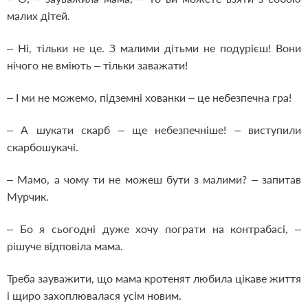
малих дітей.
– Ні, тільки не це. З малими дітьми не подурієш! Вони
нічого не вміють – тільки заважати!
– І ми не можемо, підземні хованки – це небезпечна гра!
– А шукати скарб – ще небезпечніше! – виступили
скарбошукачі.
– Мамо, а чому ти не можеш бути з малими? – запитав
Мурчик.
– Бо я сьогодні дуже хочу пограти на контрабасі, –
рішуче відповіла мама.
Треба зауважити, що мама кротенят любила цікаве життя
і щиро захоплювалася усім новим.