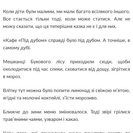
Коли діти були малими, ми мали багато всілякого іншого.
Все стається тільки тоді, коли може статися. Але не
можу сказати, що ця теперішня казка не є і для них.
«Кафе «Під дубом» справді було під дубом. А точніше, в
самому дубі.
Мешканці Букового лісу приходили сюди, щоби
охолодитися під час спеки, сховатися від дощу, зігрітися
в мороз.
Влітку тут можна було попити лимонад зі свіжою м’ятою,
ягідні та молочні коктейлі, з’їсти морозиво.
Ближче до зими меню змінювалося. Тоді звірі грілися
трав’яними чаями, узваром і какао.
Крім того, всі приходили сюди почитати газету та