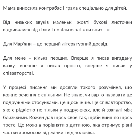
Мама виносила контрабас і грала спеціально для дітей.
Від низьких звуків маленькі жовті букові листочки
відривалися від гілки і повільно злітали вниз…»
Для Мар'яни – це перший літературний досвід.
Для мене – кілька перших. Вперше я писав вигадану
казку, вперше я писав просто, вперше я писав у
співавторстві.
У процесі писання ми досягли такого розуміння, що
кожне речення є спільним. Не знаю, чи варто називати це
подружніми стосунками, це щось інше. Це співавторство,
яке є рідкістю не тільки у подружжях, але й взагалі між
близькими. Кожен дав щось своє так, щоби вийшло щось
третє. Це можна порівняти з дитиною, яка отримує рівні
частки хромосом від жінки і від чоловіка.