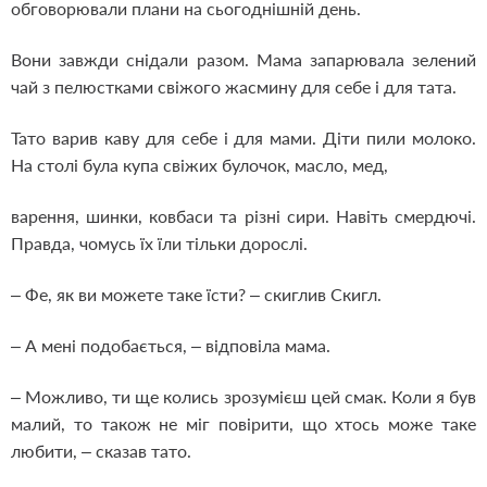
обговорювали плани на сьогоднішній день.
Вони завжди снідали разом. Мама запарювала зелений
чай з пелюстками свіжого жасмину для себе і для тата.
Тато варив каву для себе і для мами. Діти пили молоко.
На столі була купа свіжих булочок, масло, мед,
варення, шинки, ковбаси та різні сири. Навіть смердючі.
Правда, чомусь їх їли тільки дорослі.
– Фе, як ви можете таке їсти? – скиглив Скигл.
– А мені подобається, – відповіла мама.
– Можливо, ти ще колись зрозумієш цей смак. Коли я був
малий, то також не міг повірити, що хтось може таке
любити, – сказав тато.