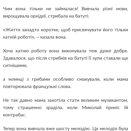
Чим вона тільки не займалася! Вивчала різні мови,
вирощувала орхідеї, стрибала на батуті.
«Життя занадто коротке, щоб присвячувати його тільки
хатній роботі», – казала вона.
Хоча хатню роботу вона виконувала теж дуже добре.
Здавалося, що після стрибків на батуті її зупи ставали ще
ситнішими,
а млинці з грибами особливо смакували, коли мама
повторювала французькі слова.
Не так давно мама захотіла стати великим музикантом,
тому страшенно зраділа, коли Миколай приніс їй
контрабас.
Тепер вона вивчала вже шосту мелодію. Ця мелодія була