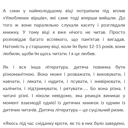
А сини у наймолодшому віці потрапили під вплив
«Улюблених віршів», які саме тоді вперши вийшли. До
того ж вони паралельно слухали касету і розглядали
книжку. У тому віці я вже нічого не читав. Просто
розповідав багато всілякого, що пам'ятав і вигадав.
Натомість у старшому віці, коли їм було 12-15 років, вони
любили, щоби їм щось читати. І я це любив.
Як і вся інша література, дитяча повинна бути
різноманітною. Вона може і розважати, і виховувати, і
навчати, і лякати, і нудити, і псувати, і зневірювати, і
калічити, і підтримувати, і рятувати…. Бо вона різна. І
читачі різні. І ніколи невідомо, яка реакція виникає у
момент взаємодії однієї із дитячих книжок із одним із
дитячих читачів. Дитяча література – це суцільний ризик.
«Якось під час сніданку кроти, як то в них було заведено,