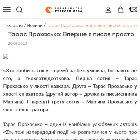
/
/
Головна
Новини
Тарaс Прохасько: Вперше я писав просто
Тарaс Прохасько: Вперше я писав просто
20.09.2013
«Хто зробить сніг» - прем’єра безсумнівна, бо навіть не
сто, а тьохсотвідсоткова. Перша сотня – Тарас
Прохасько у якості казкаря. Друга – Тарас Прохасько у
якості співавтора (другий автор – дружина письменника
Мар’яна). І нарешті третя сотня – Мар’яна Прохасько у
якості ілюстратора.
Тарас Прохасько – один із найбільш улюблених авторів
«Z», тож напередодні події ми розпиталися у нього про
те, як писалася йому дитяча казка, якою була атмосфера