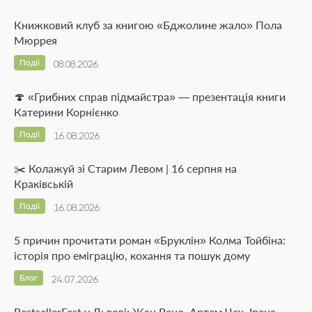
Книжковий клуб за книгою «Бджолине жало» Пола
Мюррея
Події
08.08.2026
🍄 «Грибних справ підмайстра» — презентація книги
Катерини Корнієнко
Події
16.08.2026
✂️ Колажуй зі Старим Левом | 16 серпня на
Краківській
Події
16.08.2026
5 причин прочитати роман «Бруклін» Колма Тойбіна:
історія про еміграцію, кохання та пошук дому
Блог
24.07.2026
BestsellerFest у Львові: Жан Рено, Артем Чех, Ірена