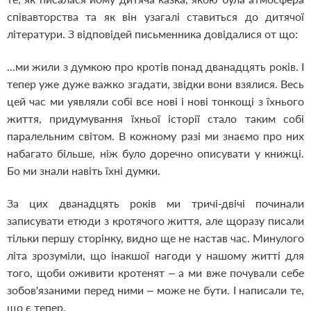
співавторства та як він узагалі ставиться до дитячої
літератури. З відповідей письменника довідалися от що:
...ми жили з думкою про кротів понад дванадцять років. І
тепер уже дуже важко згадати, звідки вони взялися. Весь
цей час ми уявляли собі все нові і нові тонкощі з їхнього
життя, придумування їхньої історії стало таким собі
паралельним світом. В кожному разі ми знаємо про них
набагато більше, ніж було доречно описувати у книжці.
Бо ми знали навіть їхні думки.
За цих дванадцять років ми тричі-двічі починали
записувати етюди з кротячого життя, але щоразу писали
тільки першу сторінку, видно ще не настав час. Минулого
літа зрозуміли, що інакшої нагоди у нашому житті для
того, щоби оживити кротенят – а ми вже почували себе
зобов'язаними перед ними – може не бути. І написали те,
що є тепер.