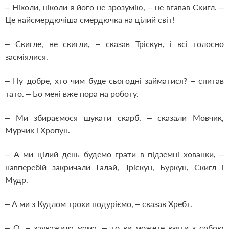
– Ніколи, ніколи я його не зрозумію, – не вгавав Скигл. –
Це найсмердючіша смердючка на цілий світ!
– Скигле, не скигли, – сказав Тріскун, і всі голосно
засміялися.
– Ну добре, хто чим буде сьогодні займатися? – спитав
тато. – Бо мені вже пора на роботу.
– Ми збираємося шукати скарб, – сказали Мовчик,
Мурчик і Хропун.
– А ми цілий день будемо грати в підземні хованки, –
навперебій закричали Галай, Тріскун, Буркун, Скигл і
Мудр.
– А ми з Кудлом трохи подуріємо, – сказав Хребт.
– О, – зауважила мама, – то ви можете взяти з собою