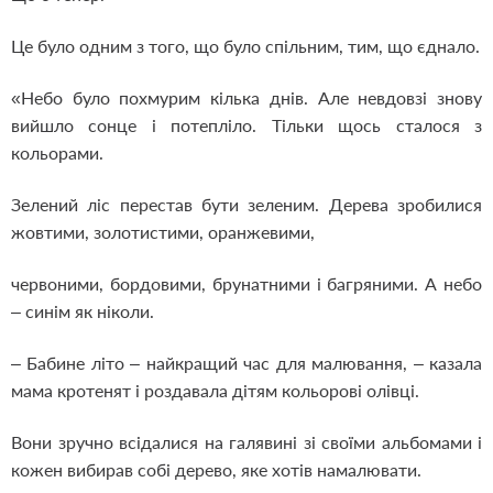
Це було одним з того, що було спільним, тим, що єднало.
«Небо було похмурим кілька днів. Але невдовзі знову
вийшло сонце і потепліло. Тільки щось сталося з
кольорами.
Зелений ліс перестав бути зеленим. Дерева зробилися
жовтими, золотистими, оранжевими,
червоними, бордовими, брунатними і багряними. А небо
– синім як ніколи.
– Бабине літо – найкращий час для малювання, – казала
мама кротенят і роздавала дітям кольорові олівці.
Вони зручно всідалися на галявині зі своїми альбомами і
кожен вибирав собі дерево, яке хотів намалювати.