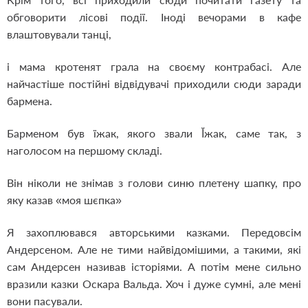
обговорити лісові події. Іноді вечорами в кафе
влаштовували танці,
і мама кротенят грала на своєму контрабасі. Але
найчастіше постійні відвідувачі приходили сюди заради
бармена.
Барменом був їжак, якого звали Ї́жак, саме так, з
наголосом на першому складі.
Він ніколи не знімав з голови синю плетену шапку, про
яку казав «моя шєпка»
Я захоплювався авторськими казками. Передовсім
Андерсеном. Але не тими найвідомішими, а такими, які
сам Андерсен називав історіями. А потім мене сильно
вразили казки Оскара Вальда. Хоч і дуже сумні, але мені
вони пасували.