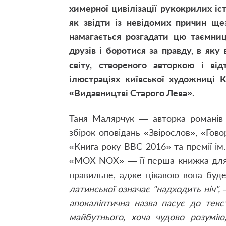
химерної цивілізації рукокрилих іст
як звідти із невідомих причин ще
намагається розгадати цю таємниц
друзів і боротися за правду, в яку
світу, створеного авторкою і ві
ілюстраціях київської художниці К
«Видавництві Старого Лева».
Таня Малярчук — авторка романів 
збірок оповідань «Звірослов», «Гово
«Книга року ВВС-2016» та премії ім
«MOX NOX» — її перша книжка для д
правильне, адже цікавою вона буде 
латинської означає "надходить ніч",
апокаліптична назва пасує до текс
майбутнього, хоча чудово розумі