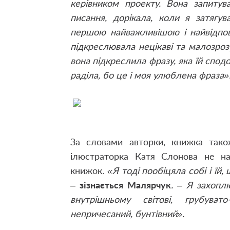
керівником проекту. Вона запиту
писання, дорікала, коли я затягу
першою найважливішою і найвідпов
підкреслювала нецікаві та малозрозу
вона підкреслила фразу, яка їй спод
раділа, бо це і моя улюблена фраза»
За словами авторки, книжка тако
ілюстраторка Катя Слонова не на
книжок.
«Я тоді пообіцяла собі і їй
–
зізнається Малярчук
. – Я захопл
внутрішньому світові, грубуват
непричесаний, бунтівний».