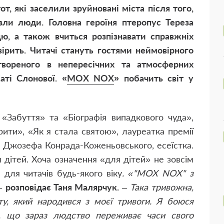
от, які заселили зруйновані міста після того,
зли люди. Головна героїня птеропус Тереза
ю, а також вчиться розпізнавати справжніх
 вірить. Читачі стануть гостями неймовірного
дтвореного в непересічних та атмосферних
аті Слонової. «
MOX NOX
» побачить світ у
«Забуття» та «Біографія випадкового чуда»,
рити», «Як я стала святою», лауреатка премії
. Джозефа Конрада-Коженьовського, есеїстка.
ітей. Хоча означення «для дітей» не зовсім
для читачів будь-якого віку
. «"MOX NOX" з
 –
розповідає Таня Малярчук.
– Така тривожна,
ту, який народився з моєї тривоги. Я боюся
ю, що зараз людство переживає часи свого