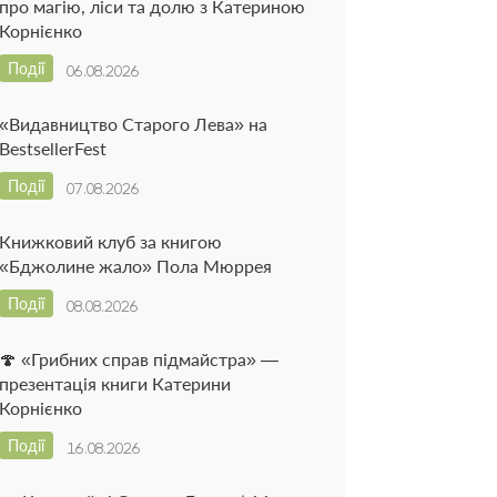
про магію, ліси та долю з Катериною
Корнієнко
Події
06.08.2026
«Видавництво Старого Лева» на
BestsellerFest
Події
07.08.2026
Книжковий клуб за книгою
«Бджолине жало» Пола Мюррея
Події
08.08.2026
🍄 «Грибних справ підмайстра» —
презентація книги Катерини
Корнієнко
Події
16.08.2026