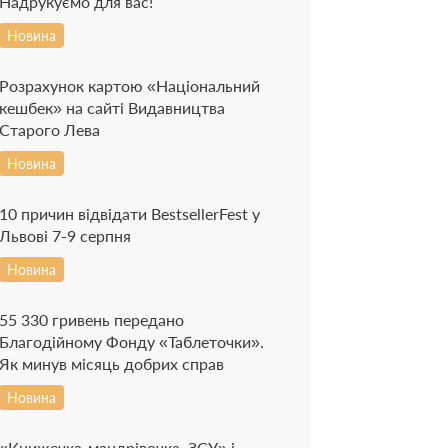
Надрукуємо для вас!
Новина
Розрахунок картою «Національний
кешбек» на сайті Видавництва
Старого Лева
Новина
10 причин відвідати BestsellerFest у
Львові 7-9 серпня
Новина
55 330 гривень передано
Благодійному Фонду «Таблеточки».
Як минув місяць добрих справ
Новина
«Книжечка-мандрівочка. ЗСУ» і