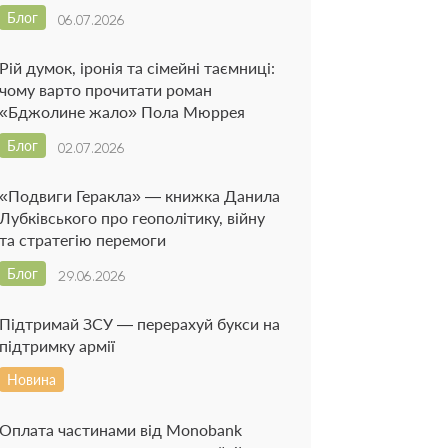
Блог
06.07.2026
Рій думок, іронія та сімейні таємниці:
чому варто прочитати роман
«Бджолине жало» Пола Мюррея
Блог
02.07.2026
«Подвиги Геракла» — книжка Данила
Лубківського про геополітику, війну
та стратегію перемоги
Блог
29.06.2026
Підтримай ЗСУ — перерахуй букси на
підтримку армії
Новина
Оплата частинами від Monobank