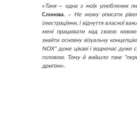
«Таня – одна з моїх улюблених п
Слонова
. – Не можу описати ріве
ілюстраціями, і відчуття власної ва
мені працювати над своєю новою
знайти основну візуальну концепцію
NOX" дуже цікаві і водночас дуже с
головою. Тому й вийшло таке "пере
дриґом».