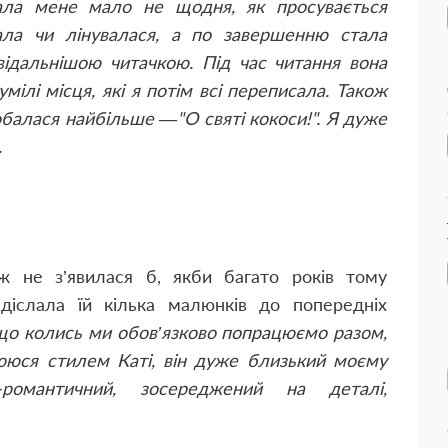
вала мене мало не щодня, як просувається
вала чи лінувалася, а по завершенню стала
ідальнішою читачкою. Під час читання вона
мілі місця, які я потім всі переписала. Також
обалася найбільше —"О святі кокоси!". Я дуже
.
ж не з’явилася б, якби багато років тому
діслала їй кілька малюнків до попередніх
, що колись ми обов’язково попрацюємо разом,
ююся стилем Каті, він дуже близький моєму
о-романтичний, зосереджений на деталі,