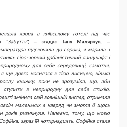
жала хвора в київському готелі під час
ом "Забуття", –
згадує Таня Малярчук.
–
мпература підскочила до сорока, я марила, і
артинка: сіро-чорний урбаністичний ландшафт і
неприродному для себе середовищі, самотня,
ім я ще довго носилася з тією лисицею, кілька
рослу книжку, поки не зрозуміла, що, аби
а ступити в неприродну для себе стихію,
решті змінила свій зовнішній вигляд, отримала
зовсім маленьких я навряд чи змогла б щось
ти років ризикнула. Напевно, тому, що моєю
фійка, зараз їй чотирнадцять. Софійка стала