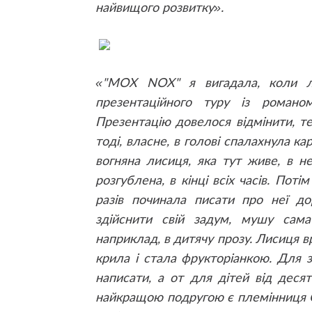
найвищого розвитку».
«"MOX NOX" я вигадала, коли ле
презентаційного туру із роман
Презентацію довелося відмінити, те
тоді, власне, в голові спалахнула к
вогняна лисиця, яка тут живе, в 
розгублена, в кінці всіх часів. Пот
разів починала писати про неї до
здійснити свій задум, мушу сам
наприклад, в дитячу прозу. Лисиця в
крила і стала фрукторіанкою. Для 
написати, а от для дітей від деся
найкращою подругою є племінниця Со