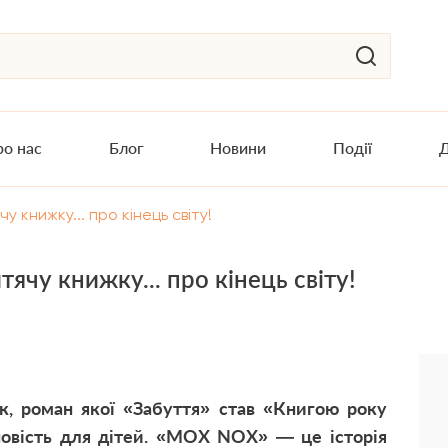
о нас
Блог
Новини
Події
Д
 книжку... про кінець світу!
ячу книжку... про кінець світу!
, роман якої «Забуття» став «Книгою року
овість для дітей. «MOX NOX» — це історія