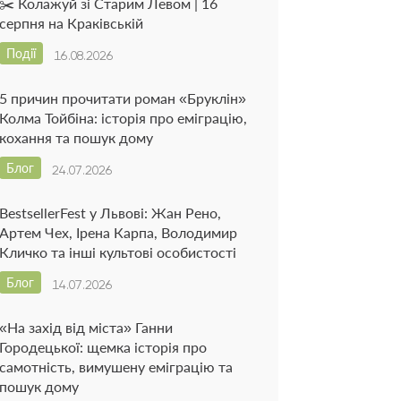
✂️ Колажуй зі Старим Левом | 16
серпня на Краківській
Події
16.08.2026
5 причин прочитати роман «Бруклін»
Колма Тойбіна: історія про еміграцію,
кохання та пошук дому
Блог
24.07.2026
BestsellerFest у Львові: Жан Рено,
Артем Чех, Ірена Карпа, Володимир
Кличко та інші культові особистості
Блог
14.07.2026
«На захід від міста» Ганни
Городецької: щемка історія про
самотність, вимушену еміграцію та
пошук дому