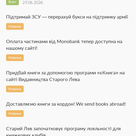
Блог
29.06.2026
Підтримай ЗСУ — перерахуй букси на підтримку армії
Новина
Оплата частинами від Monobank тепер доступна на
нашому сайті!
Новина
Придбай книги за допомогою програми «єКнига» на
сайті Видавництва Старого Лева
Новина
Доставляємо книги за кордон! We send books abroad!
Новина
Старий Лев започатковує програму лояльності для
книжкових клубів