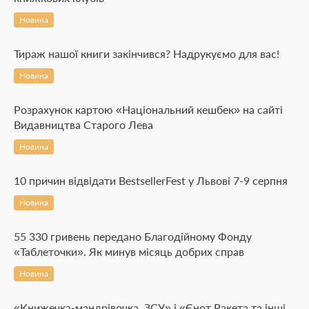
Новина
Тираж нашої книги закінчився? Надрукуємо для вас!
Новина
Розрахунок картою «Національний кешбек» на сайті
Видавництва Старого Лева
Новина
10 причин відвідати BestsellerFest у Львові 7-9 серпня
Новина
55 330 гривень передано Благодійному Фонду
«Таблеточки». Як минув місяць добрих справ
Новина
«Книжечка-мандрівочка. ЗСУ» і «Єнот Ракета та інші