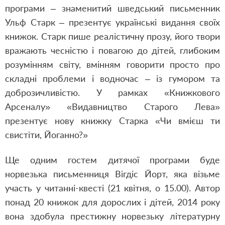
програми – знаменитий шведський письменник
Ульф Старк – презентує українські видання своїх
книжок. Старк пише реалістичну прозу, його твори
вражають чесністю і повагою до дітей, глибоким
розумінням світу, вмінням говорити просто про
складні проблеми і водночас – із гумором та
доброзичливістю. У рамках «Книжкового
Арсеналу» «Видавництво Старого Лева»
презентує нову книжку Старка «
Чи вмієш ти
свистіти, Йоганно?
»
Ще одним гостем дитячої програми буде
норвезька письменниця Вігдіс Йорт, яка візьме
участь у читанні-квесті (21 квітня, о 15.00). Автор
понад 20 книжок для дорослих і дітей, 2014 року
вона здобула престижну норвезьку літературну