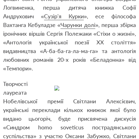
Логвиненка, перша дитяча книжка Софії
Андрухович «
Сузір'я Курки
», есе філософа
Вахтанга Кебуладзе «
Чарунки долі
», перша збірка
іронічних віршів Сергія Полежаки «Стіхи о жизні»,
«Антологія української поезії ХХ століття»
видавництва «А-ба-ба-га-ла-ма-га» та антологія
любовних романів 20-х років «Беладонна» від
«Темпори».
Творчості
лауреата
Нобелівської премії Світлани Алексієвич,
українські переклади кількох книжок якої було
видано цьогоріч, буде присвячена дискусія
«Синдром homo soveticus пострадянського
суспільства» з участю Оксани Забужко, Світлани