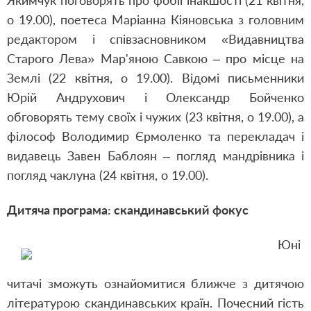
Якимчук поговорять про фобії інакшості (21 квітня,
о 19.00), поетеса Маріанна Кіяновська з головним
редактором і співзасновником «Видавництва
Старого Лева» Мар'яною Савкою – про місце на
Землі (22 квітня, о 19.00). Відомі письменники
Юрій Андрухович і Олександр Бойченко
обговорять тему своїх і чужих (23 квітня, о 19.00), а
філософ Володимир Єрмоленко та перекладач і
видавець Завен Баблоян – погляд мандрівника і
погляд чаклуна (24 квітня, о 19.00).
Дитяча програма: скандинавський фокус
Юні
читачі зможуть ознайомитися ближче з дитячою
літературою скандинавських країн. Почесний гість