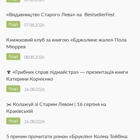
«Видавництво Старого Лева» на BestsellerFest
Події
07.08.2026
Книжковий клуб за книгою «Бджолине жало» Пола
Мюррея
Події
08.08.2026
🍄 «Грибних справ підмайстра» — презентація книги
Катерини Корнієнко
Події
16.08.2026
✂️ Колажуй зі Старим Левом | 16 серпня на
Краківській
Події
16.08.2026
5 причин прочитати роман «Бруклін» Колма Тойбіна: