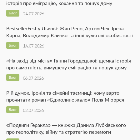
історія про еміграцію, кохання та пошук дому
Блог
24.07.2026
BestsellerFest у Львові: Жан Рено, Артем Чех, Ірена
Карпа, Володимир Кличко та інші культові особистості
Блог
14.07.2026
«На захід від міста» Ганни Городецької: щемка історія
про самотність, вимушену еміграцію та пошук дому
Блог
06.07.2026
Рій думок, іронія та сімейні таємниці: чому варто
прочитати роман «Бджолине жало» Пола Мюррея
Блог
02.07.2026
«Подвиги Геракла» — книжка Данила Лубківського
про геополітику, війну та стратегію перемоги