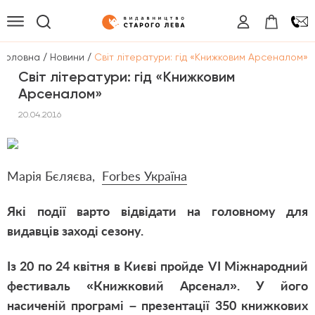
/
/
Головна
Новини
Світ літератури: гід «Книжковим Арсеналом»
Світ літератури: гід «Книжковим
Арсеналом»
20.04.2016
Марія Бєляєва,
F
orbes Україна
Які події варто відвідати на головному для
видавців заході сезону.
Із 20 по 24 квітня в Києві пройде VI Міжнародний
фестиваль «Книжковий Арсенал». У його
насиченій програмі – презентації 350 книжкових