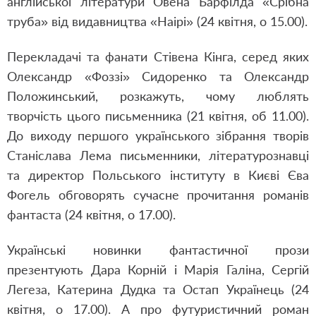
англійської літератури Овена Барфілда «Срібна
труба» від видавництва «Наірі» (24 квітня, о 15.00).
Перекладачі та фанати Стівена Кінга, серед яких
Олександр «Фоззі» Сидоренко та Олександр
Положинський, розкажуть, чому люблять
творчість цього письменника (21 квітня, об 11.00).
До виходу першого українського зібрання творів
Станіслава Лема письменники, літературознавці
та директор Польського інституту в Києві Єва
Фогель обговорять сучасне прочитання романів
фантаста (24 квітня, о 17.00).
Українські новинки фантастичної прози
презентують Дара Корній і Марія Галіна, Сергій
Легеза, Катерина Дудка та Остап Українець (24
квітня, о 17.00). А про футуристичний роман