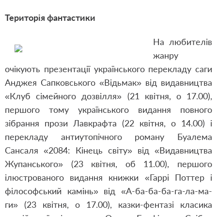
Територія фантастики
На любителів
жанру
очікують презентації українського перекладу саги
Анджея Сапковського «Відьмак» від видавництва
«Клуб сімейного дозвілля» (21 квітня, о 17.00),
першого тому українського видання повного
зібрання прози Лавкрафта (22 квітня, о 14.00) і
перекладу антиутопічного роману Буалема
Сансаля «2084: Кінець світу» від «Видавництва
Жупанського» (23 квітня, об 11.00), першого
ілюстрованого видання книжки «Гаррі Поттер і
філософський камінь» від «А-ба-ба-ба-га-ла-ма-
ги» (23 квітня, о 17.00), казки-фентазі класика