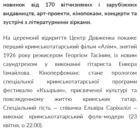
новинок від 170 вітчизняних і зарубіжних
видавництв, арт-проекти, кінопокази, концерти та
зустрічі з літературними зірками.
На церемонії відкриття Центр Довженка покаже
перший кримськотатарський фільм «Алім», знятий
1926 року режисером Георгієм Тасіним, із новим
саундтреком у виконанні гітариста Енвера
Ізмайлова. Кіноперфоманс стане прологом
спеціальної кримськотатарської програми
фестивалю «Къырым», присвяченої культурі та
повсякденному життю кримських татар.
Спеціальний гість – співачка Ельвіра Саріхаліл –
виконає кримськотатарський фолк-модерн (23
квітня, о 22.00).