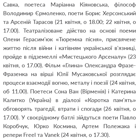
Савка, поетеса Маріанна Кіяновська, філософ
Володимир Єрмоленко, поети Борис Херсонський
та Арсеній Тарасов (21 квітня, о 18.00; 22 квітня, о
17.00). Театралізоване дійство на основі поеми
Олени Герасим'юк «Тюремна пісня», присвячене
життю після війни і катівням української в'язниці,
пройде в підземеллі «Мистецького Арсеналу» (23
квітня, о 17.00). Фільм «Глина» Олександра Фразе-
Фразенка на вірші Юлії Мусаковської розглядає
процеси взаємодії вогню, металу і поезії (24 квітня,
об 11.00). Поетеси Сона Ван (Вірменія) і Катерина
Калитко (Україна) в діалозі «Коротка пам'ять»
обговорять трагедії, втрати і спогади (26 квітня, о
17.00). У своєрідному батлі зійдуться поети Павло
Коробчук, Юрко Космина, Артем Полежака і
репери Freel та Vanek (24 квітня, о 17.30).