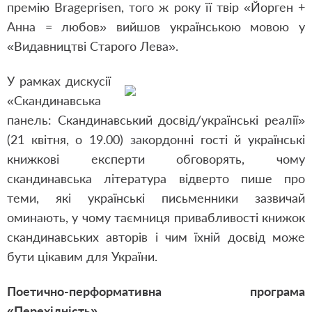
премію Brageprisen, того ж року її твір «
Йорген +
Анна = любов
» вийшов українською мовою у
«Видавництві Старого Лева».
У рамках дискусії
«Скандинавська
панель: Скандинавський досвід/українські реалії»
(21 квітня, о 19.00) закордонні гості й українські
книжкові експерти обговорять, чому
скандинавська література відверто пише про
теми, які українські письменники зазвичай
оминають, у чому таємниця привабливості книжок
скандинавських авторів і чим їхній досвід може
бути цікавим для України.
Поетично-перформативна програма
«Перехідність»