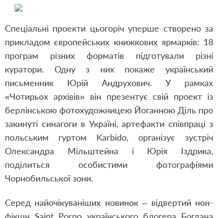
Спеціальні проекти цьогоріч уперше створено за
прикладом європейських книжкових ярмарків: 18
програм різних форматів підготували різні
куратори. Одну з них покаже український
письменник Юрій Андрухович. У рамках
«Чотирьох архівів» він презентує свій проект із
берлінською фотохудожницею Йоганною Діль про
закинуті синагоги в Україні, артефакти співпраці з
польським гуртом Karbido, організує зустріч
Олександра Мільштейна і Юрія Іздрика,
поділиться особистими фотографіями
Чорнобильської зони.
Серед найочікуваніших новинок – відвертий нон-
фікшн Saint Porno українського блогера Богдана