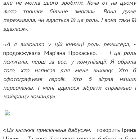
але не могла цього зробити. Хоча от на цьому
фото трошки більше змогла». Вона дуже
переживала, чи вдасться їй ця роль. І вона таки їй
вдалася».
«А я виконала у цій книжці роль режисера,
-
продовжувала Мар’яна Прохасько. -
І ця роль
полягала, перш за все, у комунікації. Я обрала
того, хто написав для мене книжку. Хто б
сфотографував героїв. Хто б зіграв наших
персонажів. І мені вдалося зібрати справжню і
найкращу команду».
«Ця книжка присвячена бабусям,
- говорить
Ірина
Цілик
. -
Та хоча її головна героїня бабуся, я б не