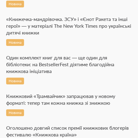
Новина
«Книжечка-мандрівочка. ЗСУ» і «Єнот Ракета та інші
герої» — у матеріалі The New York Times про українські
дитячі книжки
Новина
Один комплект книг для вас — ще один для
бібліотеки: на BestsellerFest діятиме благодійна
книжкова ініціатива
Новина
Книжковий «Трамвайчик» запрацював у новому
форматі: тепер там кожна книжка зі знижкою
Новина
Оголошено довгий список премії книжкових блогерів
фестивалю «Книжкова країна»