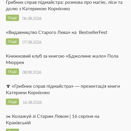
Грибних справ підмайстра: розмова про магію, ліси та
долю з Катериною Корнієнко
Події
06.08.2026
«Видавництво Старого Лева» на BestsellerFest
Події
07.08.2026
Книжковий клуб за книгою «Бджолине жало» Пола
Мюррея
Події
08.08.2026
🍄 «Грибних справ підмайстра» — презентація книги
Катерини Корнієнко
Події
16.08.2026
✂️ Колажуй зі Старим Левом | 16 серпня на
Краківській