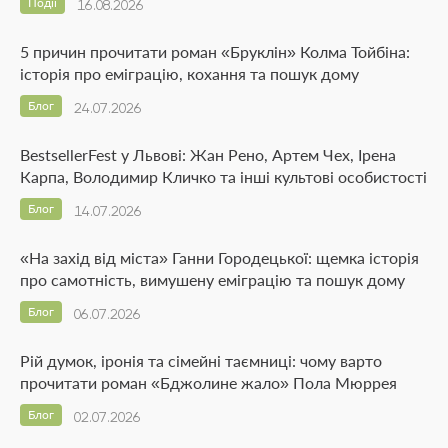
Події
16.08.2026
5 причин прочитати роман «Бруклін» Колма Тойбіна:
історія про еміграцію, кохання та пошук дому
Блог
24.07.2026
BestsellerFest у Львові: Жан Рено, Артем Чех, Ірена
Карпа, Володимир Кличко та інші культові особистості
Блог
14.07.2026
«На захід від міста» Ганни Городецької: щемка історія
про самотність, вимушену еміграцію та пошук дому
Блог
06.07.2026
Рій думок, іронія та сімейні таємниці: чому варто
прочитати роман «Бджолине жало» Пола Мюррея
Блог
02.07.2026