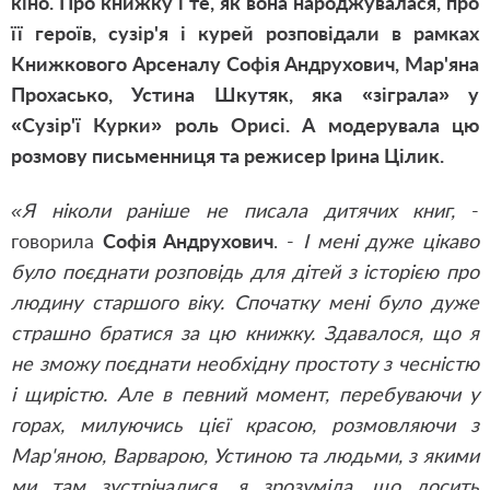
кіно. Про книжку і те, як вона народжувалася, про
її героїв, сузір'я і курей розповідали в рамках
Книжкового Арсеналу Софія Андрухович, Мар'яна
Прохасько, Устина Шкутяк, яка «зіграла» у
«Сузір'ї Курки» роль Орисі. А модерувала цю
розмову письменниця та режисер Ірина Цілик.
«Я ніколи раніше не писала дитячих книг,
-
говорила
Софія Андрухович
. -
І мені дуже цікаво
було поєднати розповідь для дітей з історією про
людину старшого віку. Спочатку мені було дуже
страшно братися за цю книжку. Здавалося, що я
не зможу поєднати необхідну простоту з чесністю
і щирістю. Але в певний момент, перебуваючи у
горах, милуючись цієї красою, розмовляючи з
Мар'яною, Варварою, Устиною та людьми, з якими
ми там зустрічалися, я зрозуміла, що досить