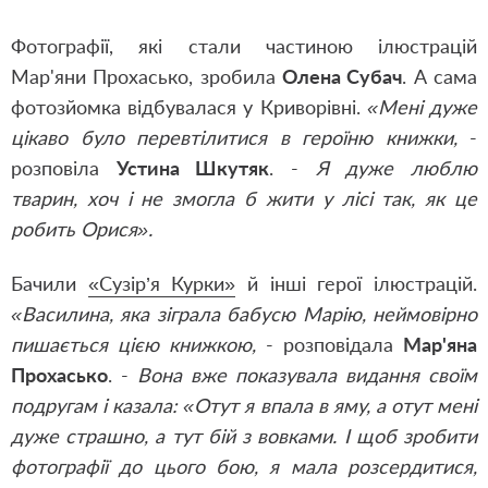
Фотографії, які стали частиною ілюстрацій
Мар'яни Прохасько, зробила
Олена Субач
. А сама
фотозйомка відбувалася у Криворівні.
«Мені дуже
цікаво було перевтілитися в героїню книжки,
-
розповіла
Устина Шкутяк
. -
Я дуже люблю
тварин, хоч і не змогла б жити у лісі так, як це
робить Орися».
Бачили
«Сузір’я Курки»
й інші герої ілюстрацій.
«Василина, яка зіграла бабусю Марію, неймовірно
пишається цією книжкою,
- розповідала
Мар'яна
Прохасько
. -
Вона вже показувала видання своїм
подругам і казала: «Отут я впала в яму, а отут мені
дуже страшно, а тут бій з вовками. І щоб зробити
фотографії до цього бою, я мала розсердитися,