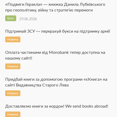
«Подвиги Геракла» — книжка Данила Лубківського
про геополітику, війну та стратегію перемоги
Блог
29.06.2026
Підтримай ЗСУ — перерахуй букси на підтримку армії
Новина
Оплата частинами від Monobank тепер доступна на
нашому сайті!
Новина
Придбай книги за допомогою програми «єКнига» на
сайті Видавництва Старого Лева
Новина
Доставляємо книги за кордон! We send books abroad!
Новина