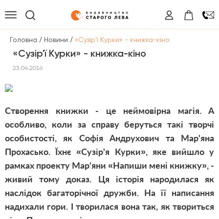
/
/
Головна
Новини
«Сузір'ї Курки» - книжка-кіно
«Сузір'ї Курки» - книжка-кіно
23.04.2016
Створення книжки - це неймовірна магія. А
особливо, коли за справу беруться такі творчі
особистості, як Софія Андрухович та Мар'яна
Прохасько. Їхнє «Сузір'я Курки», яке вийшло у
рамках проекту Мар'яни «Напиши мені книжку», -
живий тому доказ. Ця історія народилася як
наслідок багаторічної дружби. На її написання
надихали гори. І творилася вона так, як твориться