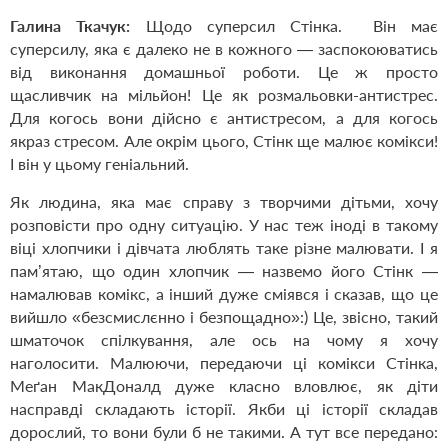
Галина Ткачук:
Щодо суперсил Стінка. Він має
суперсилу, яка є далеко не в кожного — заспокоюватись
від виконання домашньої роботи. Це ж просто
щасливчик на мільйон! Це як розмальовки-антистрес.
Для когось вони дійсно є антистресом, а для когось
якраз стресом. Але окрім цього, Стінк ще малює комікси!
І він у цьому геніальний.
Як людина, яка має справу з творчими дітьми, хочу
розповісти про одну ситуацію. У нас теж іноді в такому
віці хлопчики і дівчата люблять таке різне малювати. І я
пам’ятаю, що один хлопчик — назвемо його Стінк —
намалював комікс, а інший дуже сміявся і сказав, що це
вийшло «безсмислєнно і безпощадно»:) Це, звісно, такий
шматочок спілкування, але ось на чому я хочу
наголосити. Малюючи, передаючи ці комікси Стінка,
Меґан МакДоналд дуже класно вловлює, як діти
насправді складають історії. Якби ці історії складав
дорослий, то вони були б не такими. А тут все передано: