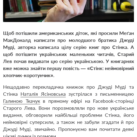
Щоб потішили американських діток, які просили Меґан
МакДоналд написати про молодшого братика
Джуді
Муді
, авторка написала цілу серію книг про Стінка. А
щоб потішити українських маленьких читачів, Старий
Лев почав видавати цю серію українською. У книгарнях
вже можна знайти першу повість — «
Стінк: неймовірний
хлопчик-коротунчик
».
Нещодавно перекладачка книжок про Джуді Муді та
Стінка
Наталія Ясіновська
зустрілася з письменницею
Галиною Ткачук
в прямому ефірі на Facebook-сторінці
Старого Лева. Вони порозмовляли про нове українське
видання, обговорили найбільші проблеми Стінка, його
неймовірні суперсили, а також не забули згадати й про
Джуді Муді, звичайно. Пропонуємо вам почитати деякі
цікаві думки із розмови.