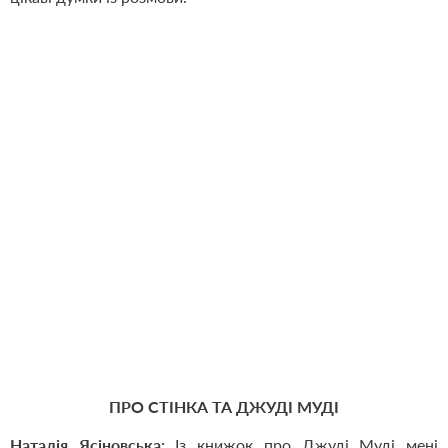
ПРО СТІНКА ТА ДЖУДІ МУДІ
Наталія Ясіновська:
Із книжок про Джуді Муді мені