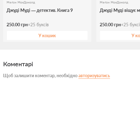
Меґан МакДоналд
Меґан МакДоналд
Джуді Муді — детектив. Книга 9
Джуді Муді віщує м
250.00 грн
+
25
буксів
250.00 грн
+
25
букс
У кошик
У к
Коментарі
Щоб залишити коментар, необхідно
авторизуватись