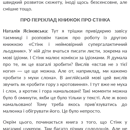
швидкий розвиток сюжету, іноді щось безсенсовне, але
смішне тощо.
ПРО ПЕРЕКЛАД КНИЖОК ПРО СТІНКА
Наталія Ясіновська:
Тут я трішки привідкрию завісу
таємниці і розповім також про роботу із другою
книжкою «Стінк і неймовірний супергалактичний
льодяник». У ній діти вчаться писати листи, зокрема на
мові ідіоми. І Стінк малює комікси за ідіомами. Я думала
про те, як це взагалі зробити? Вислів «встав не з тієї
ноги» — це ще можна. Але от, наприклад, ми кажемо
«робити з мухи слона». В англійській мові цей вислів
звучить як «робити гору з кротовиння». І тут вже не муха
і слон, а кротик і гора намальовані! Такі моменти можна
було б оминути, якби це було тільки у тексті. Але ж воно
намальовано! Тому треба якось прив’язуватись до
малюнка і обігрувати його. Це було непросто.
Окрім цього, починається книга з того, що Стінк у
магазині цукерок. Там багато різних солодощів. Але не