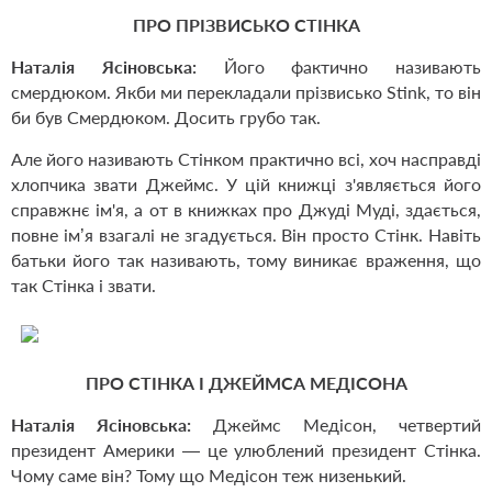
ПРО ПРІЗВИСЬКО СТІНКА
Наталія Ясіновська:
Його фактично називають
смердюком. Якби ми перекладали прізвисько Stink, то він
би був Смердюком. Досить грубо так.
Але його називають Стінком практично всі, хоч насправді
хлопчика звати Джеймс. У цій книжці з'являється його
справжнє ім'я, а от в книжках про Джуді Муді, здається,
повне ім’я взагалі не згадується. Він просто Стінк. Навіть
батьки його так називають, тому виникає враження, що
так Стінка і звати.
ПРО СТІНКА І ДЖЕЙМСА МЕДІСОНА
Наталія Ясіновська:
Джеймс Медісон, четвертий
президент Америки — це улюблений президент Стінка.
Чому саме він? Тому що Медісон теж низенький.