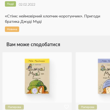
Події
02.02.2022
«Стінк: неймовірний хлопчик-коротунчик». Пригоди
братика Джуді Муді
Новина
Вам може сподобатися
Паперова
Паперова