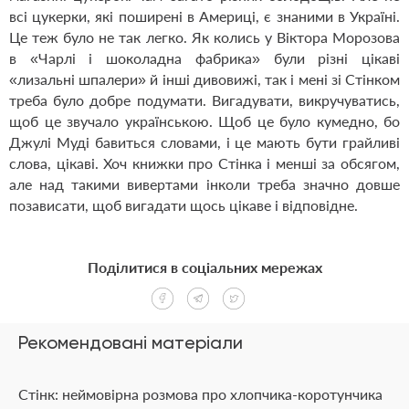
всі цукерки, які поширені в Америці, є знаними в Україні.
Це теж було не так легко. Як колись у Віктора Морозова
в «Чарлі і шоколадна фабрика» були різні цікаві
«лизальні шпалери» й інші дивовижі, так і мені зі Стінком
треба було добре подумати. Вигадувати, викручуватись,
щоб це звучало українською. Щоб це було кумедно, бо
Джулі Муді бавиться словами, і це мають бути грайливі
слова, цікаві. Хоч книжки про Стінка і менші за обсягом,
але над такими вивертами інколи треба значно довше
позависати, щоб вигадати щось цікаве і відповідне.
Поділитися в соціальних мережах
Рекомендовані матеріали
Стінк: неймовірна розмова про хлопчика-коротунчика