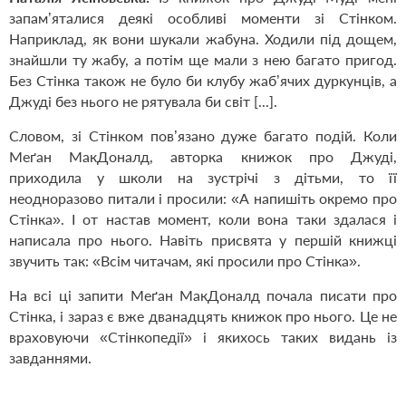
запам’яталися деякі особливі моменти зі Стінком.
Наприклад, як вони шукали жабуна. Ходили під дощем,
знайшли ту жабу, а потім ще мали з нею багато пригод.
Без Стінка також не було би клубу жаб’ячих дуркунців, а
Джуді без нього не рятувала би світ [...].
Словом, зі Стінком пов’язано дуже багато подій. Коли
Меґан МакДоналд, авторка книжок про Джуді,
приходила у школи на зустрічі з дітьми, то її
неодноразово питали і просили: «А напишіть окремо про
Стінка». І от настав момент, коли вона таки здалася і
написала про нього. Навіть присвята у першій книжці
звучить так: «Всім читачам, які просили про Стінка».
На всі ці запити Меґан МакДоналд почала писати про
Стінка, і зараз є вже дванадцять книжок про нього. Це не
враховуючи «Стінкопедії» і якихось таких видань із
завданнями.