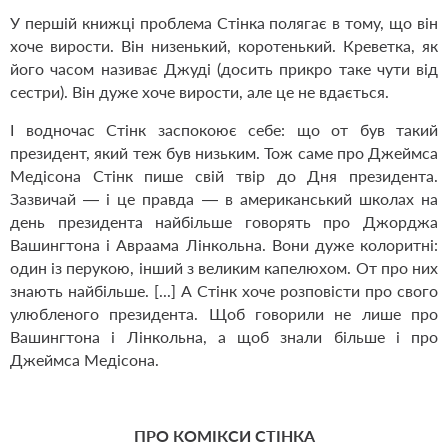
У першій книжці проблема Стінка полягає в тому, що він
хоче вирости. Він низенький, коротенький. Креветка, як
його часом називає Джуді (досить прикро таке чути від
сестри). Він дуже хоче вирости, але це не вдається.
І водночас Стінк заспокоює себе: що от був такий
президент, який теж був низьким. Тож саме про Джеймса
Медісона Стінк пише свій твір до Дня президента.
Зазвичай — і це правда — в американський школах на
день президента найбільше говорять про Джорджа
Вашингтона і Авраама Лінкольна. Вони дуже колоритні:
один із перукою, інший з великим капелюхом. От про них
знають найбільше. [...] А Стінк хоче розповісти про свого
улюбленого президента. Щоб говорили не лише про
Вашингтона і Лінкольна, а щоб знали більше і про
Джеймса Медісона.
ПРО КОМІКСИ СТІНКА