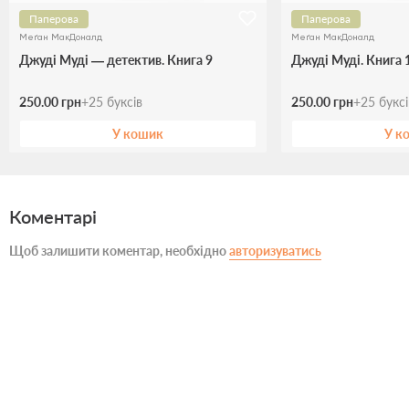
Паперова
Паперова
Меґан МакДоналд
Меґан МакДоналд
Джуді Муді — детектив. Книга 9
Джуді Муді. Книга 
250.00 грн
+
25
буксів
250.00 грн
+
25
букс
У кошик
У к
Коментарі
Щоб залишити коментар, необхідно
авторизуватись