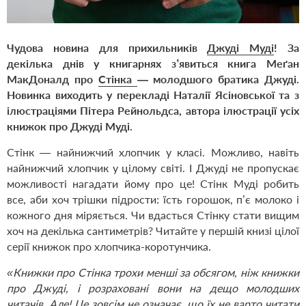
Чудова новина для прихильників
Джуді Муді
! За
декілька днів у книгарнях з’явиться книга
Меґан
МакДоналд
про
Стінка
— молодшого братика Джуді.
Новинка виходить у перекладі Наталії Ясіновської та з
ілюстраціями Пітера Рейнольдса, автора ілюстрації усіх
книжок про Джуді Муді.
Стінк — найнижчий хлопчик у класі. Можливо, навіть
найнижчий хлопчик у цілому світі. І Джуді не пропускає
можливості нагадати йому про це! Стінк Муді робить
все, аби хоч трішки підрости: їсть горошок, п’є молоко і
кожного дня міряється. Чи вдасться Стінку стати вищим
хоч на декілька сантиметрів? Читайте у першій книзі цілої
серії книжок про хлопчика-коротунчика.
«
Книжки про Стінка трохи менші за обсягом, ніж книжки
про Джуді, і розраховані вони на дещо молодших
читачів. Але! Це зовсім не означає, що їх не варто читати