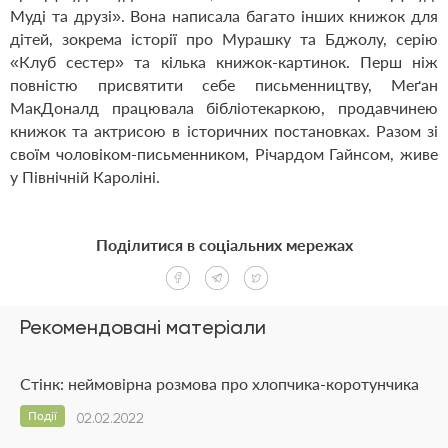
Муді та друзі». Вона написала багато інших книжок для
дітей, зокрема історії про Мурашку та Бджолу, серію
«Клуб сестер» та кілька книжок-картинок. Перш ніж
повністю присвятити себе письменництву, Меґан
МакДоналд працювала бібліотекаркою, продавчинею
книжок та актрисою в історичних постановках. Разом зі
своїм чоловіком-письменником, Річардом Гайнсом, живе
у Північній Кароліні.
Поділитися в соціальних мережах
Рекомендовані матеріали
Стінк: неймовірна розмова про хлопчика-коротунчика
Події
02.02.2022