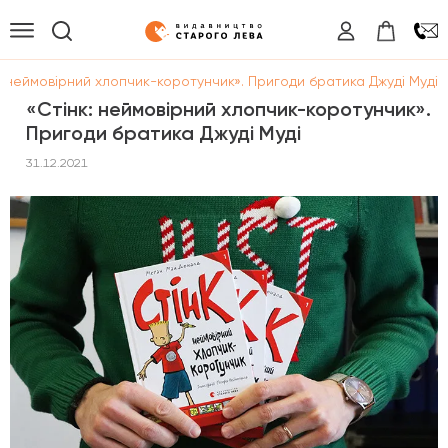
: неймовірний хлопчик-коротунчик». Пригоди братика Джуді Муді
«Стінк: неймовірний хлопчик-коротунчик».
Пригоди братика Джуді Муді
31.12.2021