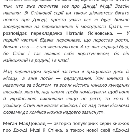
тим, хто вже прочитав усе про Джуді Муді! Зовсім
навпаки. Зі Стінкової серії ви також дізнаєтеся багато
нового про Джуді, просто увага все ж буде більше
зосереджена на переживаннях її молодшого брата, —
розповідає перекладачка Наталія Ясіновська.
— У
першій частині бідака переживає, що перестав рости,
більше того — став зменшуватися. А це вже справді біда,
бо Стінк і так вважає себе коротунчиком, бо він
найнижчий і в родині, і в класі.
Над перекладом першої частини я працювала десь із
місяць, а вже потім — редагування. Хоч книжка й
невеличка за обсягом, та все ж містить чимало кумедних
висловів, жартів, над якими треба помізкувати, щоб вони
й українською викликали якщо не регіт, то хоча б
усмішку. Стінк же малює комікси, і от над тими кількома
словами до комікса можна надовго зависнут
».
Меґан МакДоналд
— авторка популярних серій книжок
про Джуді Муді й Стінка, а також нової серії «Джуді