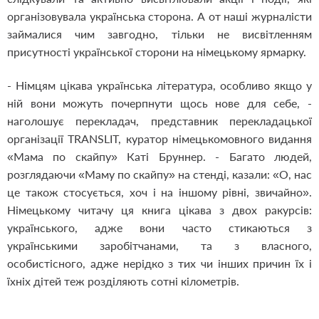
організовувала українська сторона. А от наші журналісти
займалися чим завгодно, тільки не висвітленням
присутності української сторони на німецькому ярмарку.
- Німцям цікава українська література, особливо якщо у
ній вони можуть почерпнути щось нове для себе, -
наголошує перекладач, представник перекладацької
організації TRANSLIT, куратор німецькомовного видання
«Мама по скайпу» Каті Бруннер. - Багато людей,
розглядаючи «Маму по скайпу» на стенді, казали: «О, нас
це також стосується, хоч і на іншому рівні, звичайно».
Німецькому читачу ця книга цікава з двох ракурсів:
українського, адже вони часто стикаються з
українськими заробітчанами, та з власного,
особистісного, адже нерідко з тих чи інших причин їх і
їхніх дітей теж розділяють сотні кілометрів.