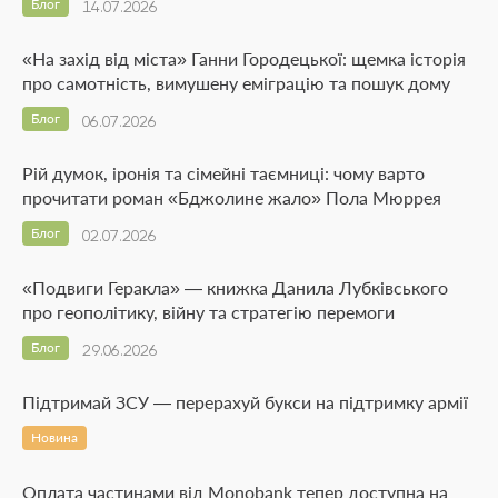
Блог
14.07.2026
«На захід від міста» Ганни Городецької: щемка історія
про самотність, вимушену еміграцію та пошук дому
Блог
06.07.2026
Рій думок, іронія та сімейні таємниці: чому варто
прочитати роман «Бджолине жало» Пола Мюррея
Блог
02.07.2026
«Подвиги Геракла» — книжка Данила Лубківського
про геополітику, війну та стратегію перемоги
Блог
29.06.2026
Підтримай ЗСУ — перерахуй букси на підтримку армії
Новина
Оплата частинами від Monobank тепер доступна на