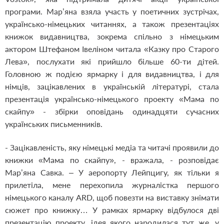
програми. Мар’яна взяла участь у поетичних зустрічах,
українсько-німецьких читаннях, а також презентаціях
книжок видавництва, зокрема спільно з німецьким
актором Штефаном Івеліном читала «Казку про Старого
Лева», послухати які прийшло більше 60-ти дітей.
Головною ж подією ярмарку і для видавництва, і для
німців, зацікавлених в українській літературі, стала
презентація українсько-німецького проекту «Мама по
скайпу» - збірки оповідань одинадцяти сучасних
українських письменників.
- Зацікавленість, яку німецькі медіа та читачі проявили до
книжки «Мама по скайпу», - вражала, - розповідає
Мар’яна Савка. – У аеропорту Лейпцигу, як тільки я
прилетіла, мене перехопила журналістка першого
німецького каналу ARD, щоб повезти на виставку знімати
сюжет про книжку… У рамках ярмарку відбулося дві
презентацію проекту, ідея якого народилася тут же, у