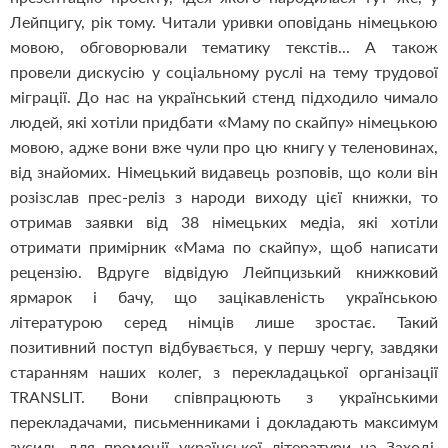
Лейпцигу, рік тому. Читали уривки оповідань німецькою
мовою, обговорювали тематику текстів... А також
провели дискусію у соціальному руслі на тему трудової
міграції. До нас на український стенд підходило чимало
людей, які хотіли придбати «Маму по скайпу» німецькою
мовою, адже вони вже чули про цю книгу у теленовинах,
від знайомих. Німецький видавець розповів, що коли він
розізслав прес-реліз з народи виходу цієї книжки, то
отримав заявки від 38 німецьких медіа, які хотіли
отримати примірник «Мама по скайпу», щоб написати
рецензію. Вдруге відвідую Лейпцизький книжковий
ярмарок і бачу, що зацікавленість українською
літературою серед німців лише зростає. Такий
позитивний поступ відбувається, у першу чергу, завдяки
старанням наших колег, з перекладацької організації
TRANSLIT. Вони співпрацюють з українськими
перекладачами, письменниками і докладають максимум
зусиль для промоції української літератури на Заході,