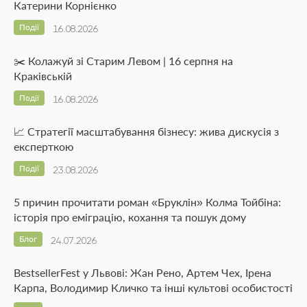
Катерини Корнієнко
Події
16.08.2026
✂️ Колажуй зі Старим Левом | 16 серпня на
Краківській
Події
16.08.2026
📈 Стратегії масштабування бізнесу: жива дискусія з
експерткою
Події
23.08.2026
5 причин прочитати роман «Бруклін» Колма Тойбіна:
історія про еміграцію, кохання та пошук дому
Блог
24.07.2026
BestsellerFest у Львові: Жан Рено, Артем Чех, Ірена
Карпа, Володимир Кличко та інші культові особистості