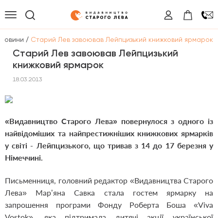
/
Новини
Старий Лев завоював Лейпцизький книжковий ярмарок
Старий Лев завоював Лейпцизький
книжковий ярмарок
18.03.2013
«Видавництво Старого Лева» повернулося з одного із
найвідоміших та найпрестижніших книжкових ярмарків
у світі - Лейпцизького, що тривав з 14 до 17 березня у
Німеччині.
Письменниця, головний редактор «Видавництва Старого
Лева» Мар’яна Савка стала гостем ярмарку на
запрошення програми Фонду Роберта Боша «Viva
Vostok», яка підтримала дитячі акції української