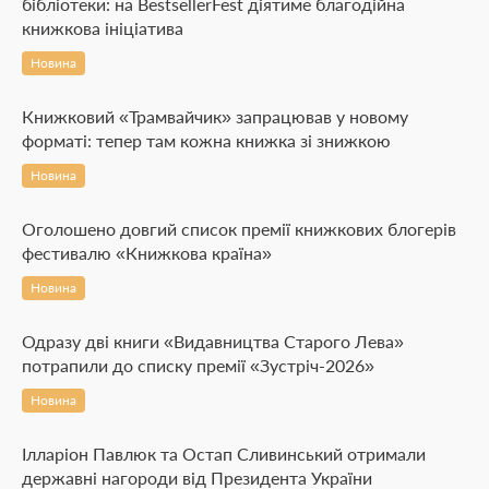
бібліотеки: на BestsellerFest діятиме благодійна
книжкова ініціатива
Новина
Книжковий «Трамвайчик» запрацював у новому
форматі: тепер там кожна книжка зі знижкою
Новина
Оголошено довгий список премії книжкових блогерів
фестивалю «Книжкова країна»
Новина
Одразу дві книги «Видавництва Старого Лева»
потрапили до списку премії «Зустріч-2026»
Новина
Ілларіон Павлюк та Остап Сливинський отримали
державні нагороди від Президента України