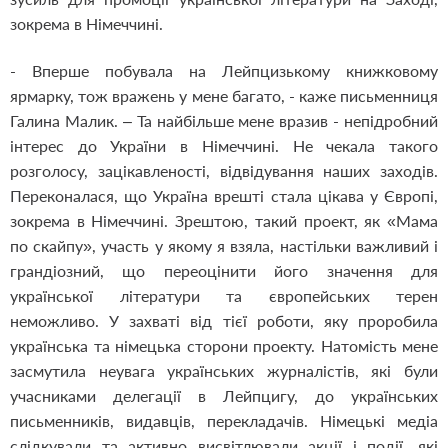
зокрема в Німеччині.
- Вперше побувала на Лейпцизькому книжковому
ярмарку, тож вражень у мене багато, - каже письменниця
Галина Малик. – Та найбільше мене вразив - непідробний
інтерес до України в Німеччині. Не чекала такого
розголосу, зацікавленості, відвідування наших заходів.
Переконалася, що Україна врешті стала цікава у Європі,
зокрема в Німеччині. Зрештою, такий проект, як «Мама
по скайпу», участь у якому я взяла, настільки важливий і
грандіозний, що переоцінити його значення для
української літератури та європейських терен
неможливо. У захваті від тієї роботи, яку проробила
українська та німецька сторони проекту. Натомість мене
засмутила неувага українських журналістів, які були
учасниками делегації в Лейпцигу, до українських
письменників, видавців, перекладачів. Німецькі медіа
слідкували та активно висвітлювали акції і події, які