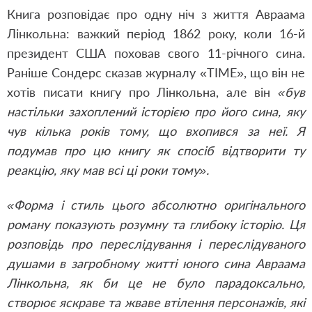
Книга розповідає про одну ніч з життя Авраама
Лінкольна: важкий період 1862 року, коли 16-й
президент США поховав свого 11-річного сина.
Раніше Сондерс сказав журналу «TIME», що він не
хотів писати книгу про Лінкольна, але він
«був
настільки захоплений історією про його сина, яку
чув кілька років тому, що вхопився за неї. Я
подумав про цю книгу як спосіб відтворити ту
реакцію, яку мав всі ці роки тому».
«Форма і стиль цього абсолютно оригінального
роману показують розумну та глибоку історію. Ця
розповідь про переслідування і переслідуваного
душами в загробному житті юного сина Авраама
Лінкольна, як би це не було парадоксально,
створює яскраве та жваве втілення персонажів, які