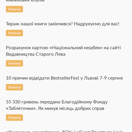
Новина
Тираж нашої книги закінчився? Надрукуємо для вас!
Новина
Розрахунок картою «Національний кешбек» на сайті
Видавництва Старого Лева
Новина
10 причин відвідати BestsellerFest у Львові 7-9 серпня
Новина
55 330 гривень передано Благодійному Фонду
«Таблеточки». Як минув місяць добрих справ
Новина
«Книжечка-мандрівочка. ЗСУ» і «Єнот Ракета та інші