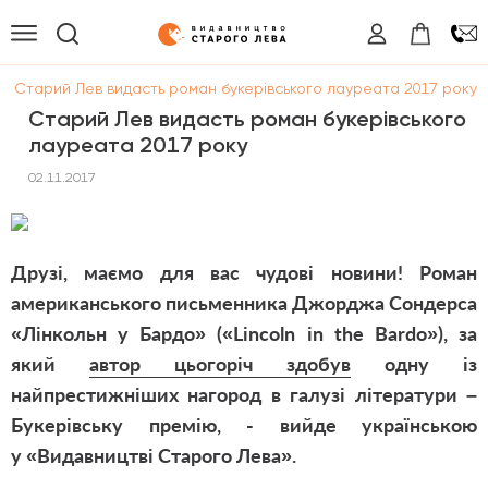
/
Старий Лев видасть роман букерівського лауреата 2017 року
Старий Лев видасть роман букерівського
лауреата 2017 року
02.11.2017
Друзі, маємо для вас чудові новини! Роман
американського письменника Джорджа Сондерса
«Лінкольн у Бардо» («Lincoln in the Bardo»), за
який
автор цьогоріч здобув
одну із
найпрестижніших нагород в галузі літератури –
Букерівську премію, - вийде українською
у
«Видавництві Старого Лева».