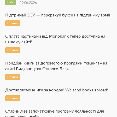
Блог
29.06.2026
Підтримай ЗСУ — перерахуй букси на підтримку армії
Новина
Оплата частинами від Monobank тепер доступна на
нашому сайті!
Новина
Придбай книги за допомогою програми «єКнига» на
сайті Видавництва Старого Лева
Новина
Доставляємо книги за кордон! We send books abroad!
Новина
Старий Лев започатковує програму лояльності для
книжкових клубів