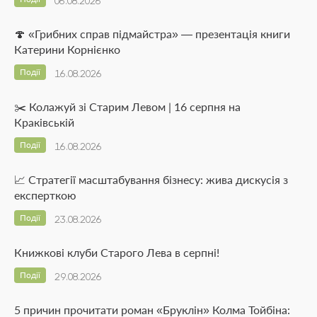
06.08.2026
🍄 «Грибних справ підмайстра» — презентація книги
Катерини Корнієнко
Події
16.08.2026
✂️ Колажуй зі Старим Левом | 16 серпня на
Краківській
Події
16.08.2026
📈 Стратегії масштабування бізнесу: жива дискусія з
експерткою
Події
23.08.2026
Книжкові клуби Старого Лева в серпні!
Події
29.08.2026
5 причин прочитати роман «Бруклін» Колма Тойбіна: