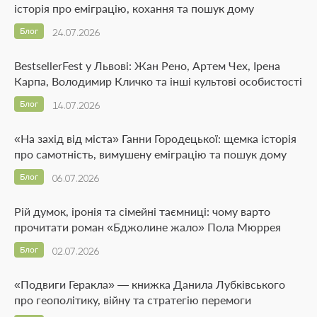
історія про еміграцію, кохання та пошук дому
Блог
24.07.2026
BestsellerFest у Львові: Жан Рено, Артем Чех, Ірена
Карпа, Володимир Кличко та інші культові особистості
Блог
14.07.2026
«На захід від міста» Ганни Городецької: щемка історія
про самотність, вимушену еміграцію та пошук дому
Блог
06.07.2026
Рій думок, іронія та сімейні таємниці: чому варто
прочитати роман «Бджолине жало» Пола Мюррея
Блог
02.07.2026
«Подвиги Геракла» — книжка Данила Лубківського
про геополітику, війну та стратегію перемоги