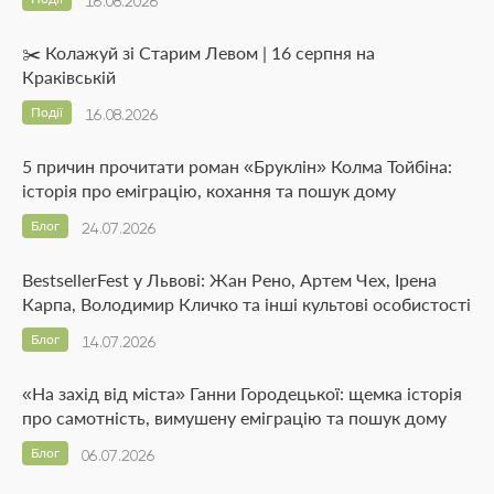
16.08.2026
✂️ Колажуй зі Старим Левом | 16 серпня на
Краківській
Події
16.08.2026
5 причин прочитати роман «Бруклін» Колма Тойбіна:
історія про еміграцію, кохання та пошук дому
Блог
24.07.2026
BestsellerFest у Львові: Жан Рено, Артем Чех, Ірена
Карпа, Володимир Кличко та інші культові особистості
Блог
14.07.2026
«На захід від міста» Ганни Городецької: щемка історія
про самотність, вимушену еміграцію та пошук дому
Блог
06.07.2026