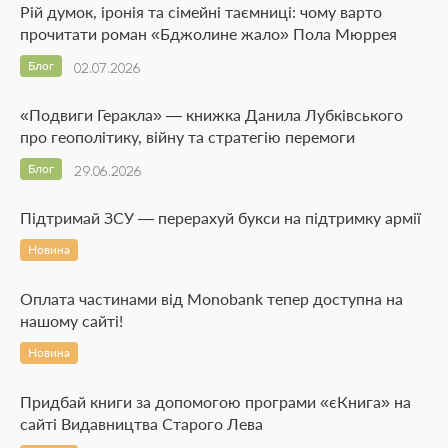
Рій думок, іронія та сімейні таємниці: чому варто
прочитати роман «Бджолине жало» Пола Мюррея
Блог
02.07.2026
«Подвиги Геракла» — книжка Данила Лубківського
про геополітику, війну та стратегію перемоги
Блог
29.06.2026
Підтримай ЗСУ — перерахуй букси на підтримку армії
Новина
Оплата частинами від Monobank тепер доступна на
нашому сайті!
Новина
Придбай книги за допомогою програми «єКнига» на
сайті Видавництва Старого Лева