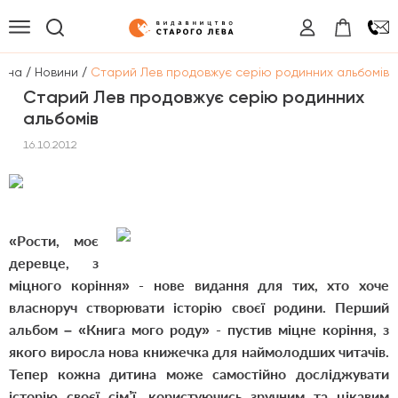
/
/
овна
Новини
Старий Лев продовжує серію родинних альбомів
Старий Лев продовжує серію родинних
альбомів
16.10.2012
«Рости, моє
деревце, з
міцного коріння» - нове видання для тих, хто хоче
власноруч створювати історію своєї родини. Перший
альбом – «Книга мого роду» - пустив міцне коріння, з
якого виросла нова книжечка для наймолодших читачів.
Тепер кожна дитина може самостійно досліджувати
історію своєї сім’ї, користуючись зручним та цікавим