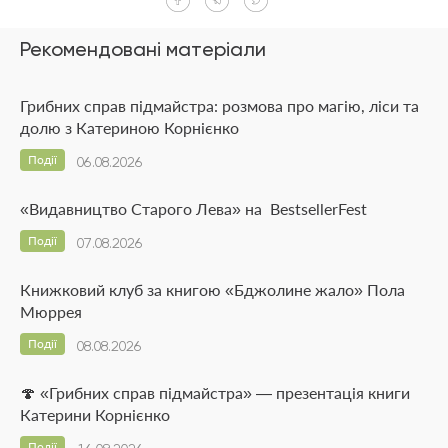
Рекомендовані матеріали
Грибних справ підмайстра: розмова про магію, ліси та
долю з Катериною Корнієнко
Події
06.08.2026
«Видавництво Старого Лева» на BestsellerFest
Події
07.08.2026
Книжковий клуб за книгою «Бджолине жало» Пола
Мюррея
Події
08.08.2026
🍄 «Грибних справ підмайстра» — презентація книги
Катерини Корнієнко
Події