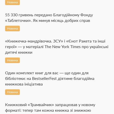
Новина
55 330 гривень передано Благодійному Фонду
«Таблеточки». Як минув місяць добрих справ
Новина
«Книжечка-мандрівочка. ЗСУ» і «Єнот Ракета та інші
герої» — у матеріалі The New York Times про українські
дитячі книжки
Новина
Один комплект книг для вас — ще один для
бібліотеки: на BestsellerFest діятиме благодійна
книжкова ініціатива
Новина
Книжковий «Трамвайчик» запрацював у новому
форматі: тепер там кожна книжка зі знижкою