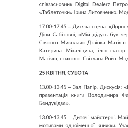
співзасновник Digital Dealerz Петр
«Таблеточки» Ірина Литовченко. ­Мо
17.00-17.45 – Дитяча сцена. «Дорослі
Діни Сабітової, «Мій дідусь був 
Святого Миколая» Дзвінка Матіяш. 
Катерина Міхаліцина, ілюстратор
Матіяш, психолог Світлана Ройз. Мо
25 КВІТНЯ, СУБОТА
13.00-13.45 – Зал Папір. Дискусія
презентація книги Володимира Фе
Бендукідзе».
13.00-13.45 – Дитячі майстерні. Май
мотивами одноіменної книжки. Уча