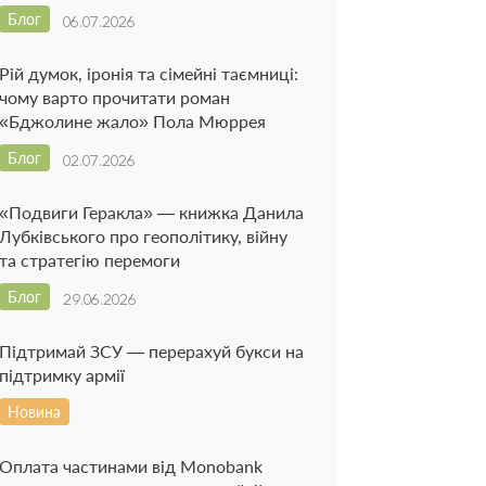
Блог
06.07.2026
Рій думок, іронія та сімейні таємниці:
чому варто прочитати роман
«Бджолине жало» Пола Мюррея
Блог
02.07.2026
«Подвиги Геракла» — книжка Данила
Лубківського про геополітику, війну
та стратегію перемоги
Блог
29.06.2026
Підтримай ЗСУ — перерахуй букси на
підтримку армії
Новина
Оплата частинами від Monobank