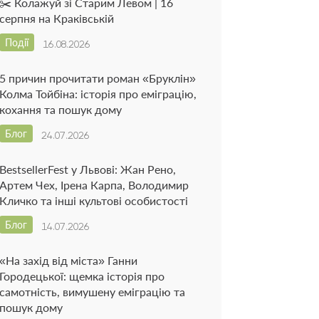
✂️ Колажуй зі Старим Левом | 16
серпня на Краківській
Події
16.08.2026
5 причин прочитати роман «Бруклін»
Колма Тойбіна: історія про еміграцію,
кохання та пошук дому
Блог
24.07.2026
BestsellerFest у Львові: Жан Рено,
Артем Чех, Ірена Карпа, Володимир
Кличко та інші культові особистості
Блог
14.07.2026
«На захід від міста» Ганни
Городецької: щемка історія про
самотність, вимушену еміграцію та
пошук дому