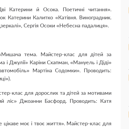
Дві Катерини й Осока. Поетичні читання».
рок Катерини Калитко «Катівня. Виноградник.
дзеркалі», Сергія Осоки «Небесна падалиця».
 «Мишача тема. Майстер-клас для дітей за
 і Джулії» Каріни Схапман, «Мануель і Діді»
автомобіль» Мартіна Содомки». Проводить:
ці»).
йстер-клас для дорослих та дітей за мотивами
ий ліс» Джоанни Басфорд. Проводить: Катя
ке цікаве моє і твоє життя». Майстер-клас для