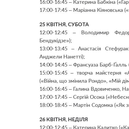
16:00-16:45 – Катерина Бабкіна («Гар
17:00-17:45 – Маріанна Кіяновська («
25 КВІТНЯ, СУБОТА
12:00-12:45 – Володимир Федор
Бендукідзе»);
13:00-13:45 – Анастасія Стефура
Анджели Нанетті);
14:00-14:45 – Франсуаза Барб-Ґалль 
15:00-15:45 – творча майстерня «
(«Війна, що змінила Рондо», «Мій дім 
16:00-16:45 – Галина Вдовиченко, Нат
17:00-17:45 – Сергій Осока («Небесн
18:00-18:45 – Мартін Содомка («Як 
26 КВІТНЯ, НЕДІЛЯ
12:00-12:45 – Катерина Калитко («Кат