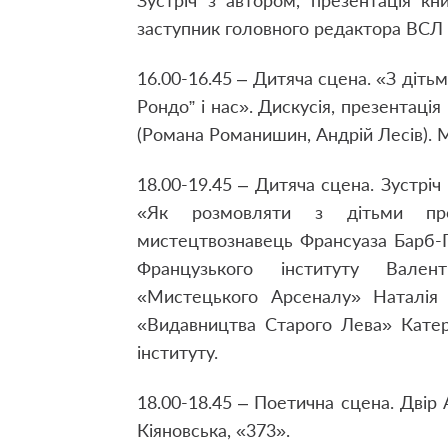
Зустріч з автором, презентація кн
заступник головного редактора ВСЛ 
16.00-16.45 – Дитяча сцена. «З діть
Рондо” і нас». Дискусія, презентаці
(Романа Романишин, Андрій Лесів). 
18.00-19.45 – Дитяча сцена. Зустріч
«Як розмовляти з дітьми про 
мистецтвознавець Франсуаза Барб-Ґ
Французького інституту Вален
«Мистецького Арсеналу» Наталія 
«Видавництва Старого Лева» Катер
інституту.
18.00-18.45 – Поетична сцена. Двір
Кіяновська, «373».