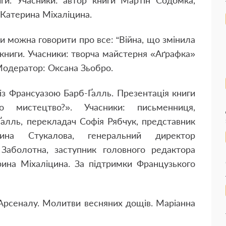
иги. Учасники: автор книги Мартін Содомка,
Катерина ­Міхаліцина.
ми можна говорити про все: “Війна, що змінила
я книги. Учасники: творча майстерня «Аґрафка»
Модератор: Оксана Зьобро.
 із Франсуазою Барб-Ґалль. Презентація книги
мистецтво?». Учасники: письменниця,
алль, перекладач Софія Рябчук, представник
тина Стукалова, генеральний директор
Заболотна, заступник головного редактора
ина Міхаліцина. За підтримки Французького
 Арсеналу. Молитви весняних дощів. Маріанна