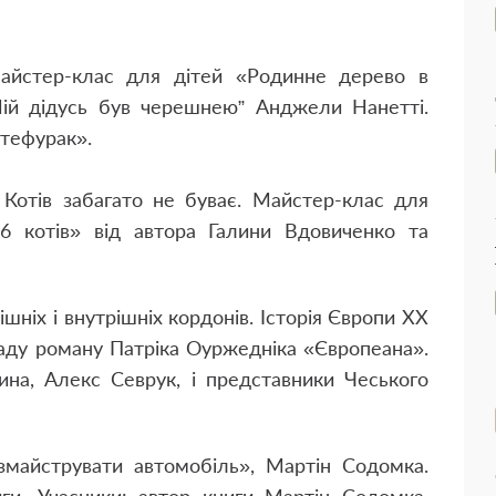
Майстер-клас для дітей «Родинне дерево в
ій дідусь був черешнею” Анджели Нанетті.
Стефурак».
 Котів забагато не буває. Майстер-клас для
6 котів» від автора Галини Вдовиченко та
шніх і внут­рішніх кордонів. Історія Європи XX
ладу роману Патріка Оуржед­ніка «Європеана».
ина, Алекс Севрук, і представники Чеського
 змайструвати автомобіль», Мартін Содомка.