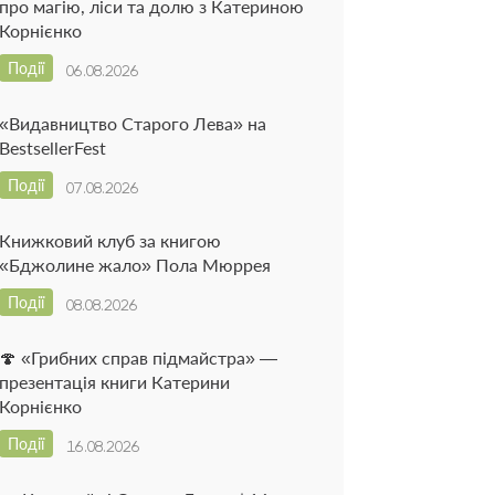
про магію, ліси та долю з Катериною
Корнієнко
Події
06.08.2026
«Видавництво Старого Лева» на
BestsellerFest
Події
07.08.2026
Книжковий клуб за книгою
«Бджолине жало» Пола Мюррея
Події
08.08.2026
🍄 «Грибних справ підмайстра» —
презентація книги Катерини
Корнієнко
Події
16.08.2026