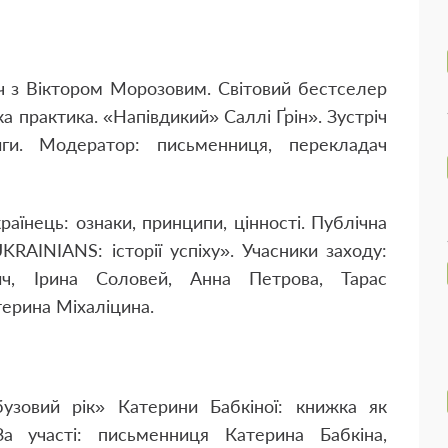
іч з Віктором Морозовим. Світовий бестселер
а практика. «Напівдикий» Саллі Ґрін». Зустріч
иги. Модератор: письменниця, перекладач
раїнець: ознаки, принципи, цінності. Пуб­лічна
RAINIANS: історії успіху».­ Учасники заходу:
ич, Ірина Соловей, Анна Петрова, Тарас
ерина Міхаліцина.
бузовий рік» Катерини Бабкіної: книжка як
а участі: письменниця Катерина Бабкіна,