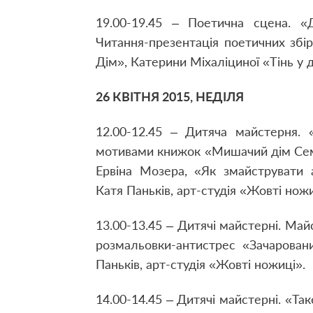
19.00-19.45 – Поетична сцена. «
Читання-презентація поетичних збі
Дім», Катерини Міхаліциної «Тінь у 
26 КВІТНЯ 2015, НЕДІЛЯ
12.00-12.45 – Дитяча майстерня.
мотивами книжок «Мишачий дім Сема
Ервіна Мозера, «Як змайструвати 
Катя Паньків, арт-студія «Жовті ножи
13.00-13.45 – Дитячі майстерні. Ма
розмальовки-антистрес «Зачарован
Паньків, арт-студія «Жовті ножиці».
14.00-14.45 – Дитячі майстерні. «Та