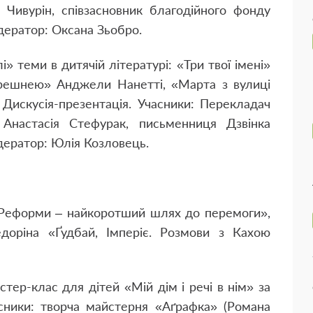
о Чивурін, співзасновник благодійного фонду
дератор: Оксана Зьобро.
» теми в дитячій літературі: «Три твої імені»
черешнею» Анджели Нанетті, «Марта з вулиці
Дискусія-презентація. Учасники: Перекладач
 Анастасія Стефурак, письменниця Дзвінка
дератор: Юлія Козловець.
: «Реформи – найкоротший шлях до перемоги»,
доріна «Ґудбай, Імперіє. Розмови з Кахою
стер-клас для дітей «Мій дім і речі в нім» за
сники: творча майстерня «Аґрафка» (Романа