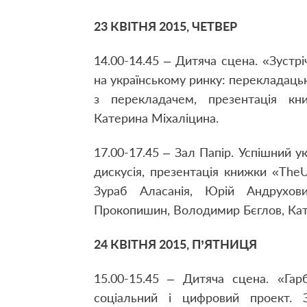
23 КВІТНЯ 2015, ЧЕТВЕР
14.00-14.45 – Дитяча сцена. «Зустр
на українському ринку: перекладацьк
з перекладачем, презентація кн
Катерина Міхаліцина.
17.00-17.45 – Зал Папір. Успішний ук
дискусія, презентація книжки «TheUK
Зураб Аласанія, Юрій Андрухов
Прокопишин, Володимир Бєглов, Кат
24 КВІТНЯ 2015, П’ЯТНИЦЯ
15.00-15.45 – Дитяча сцена. «Гар
соціальний і цифровий проект. З