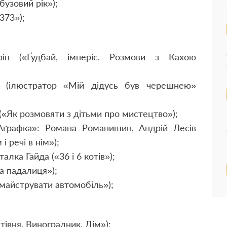
бузовий рік»);
373»);
ін («Ґудбай, імпе­ріє. Розмови з Кахою
к (ілюстратор «Мій дідусь був черешнею»
(«Як розмов­яти з дітьми про мистецтво»);
Аґрафка»: Романа Романишин, Андрій Лесів
і речі в нім»);
алка Гайда («36 і 6 котів»);
а падалиця»);
змайструвати автомобіль»);
івня. Вино­градник. Дім»);