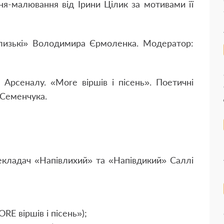
ня-малювання від Ірини Цілик за мотивами її
 близькі» Володимира Єрмоленка. Модератор:
 Арсеналу. «More віршів і пісень». Поетичні
 Семенчука.
екладач «Напів­лихий» та «Напівдикий» Саллі
E віршів і пі­сень»);