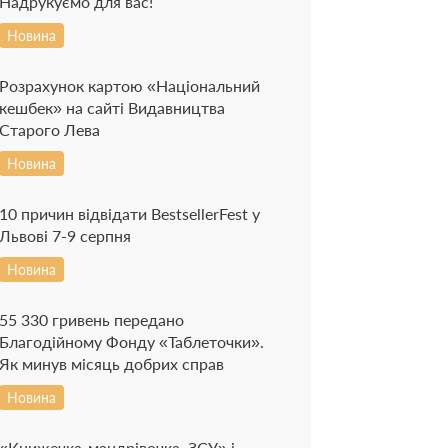
Надрукуємо для вас!
Новина
Розрахунок картою «Національний
кешбек» на сайті Видавництва
Старого Лева
Новина
10 причин відвідати BestsellerFest у
Львові 7-9 серпня
Новина
55 330 гривень передано
Благодійному Фонду «Таблеточки».
Як минув місяць добрих справ
Новина
«Книжечка-мандрівочка. ЗСУ» і