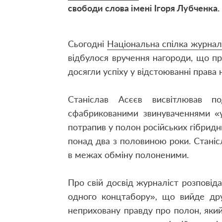
свободи слова імені Ігоря Лубченка.
Сьогодні
Національна спілка журналі
відбулося вручення нагороди, що пр
досягли успіху у відстоюванні права 
Станіслав Асєєв висвітлював п
сфабрикованими звинуваченнями «у
потрапив у полон російських гібрид
понад два з половиною роки. Станіс
в межах обміну полоненими.
Про свій досвід журналіст розповіда
одного концтабору», що вийде дру
неприховану правду про полон, яки