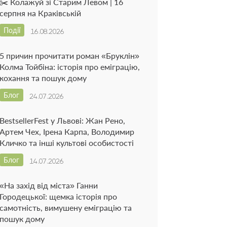
✂️ Колажуй зі Старим Левом | 16
серпня на Краківській
Події
16.08.2026
5 причин прочитати роман «Бруклін»
Колма Тойбіна: історія про еміграцію,
кохання та пошук дому
Блог
24.07.2026
BestsellerFest у Львові: Жан Рено,
Артем Чех, Ірена Карпа, Володимир
Кличко та інші культові особистості
Блог
14.07.2026
«На захід від міста» Ганни
Городецької: щемка історія про
самотність, вимушену еміграцію та
пошук дому