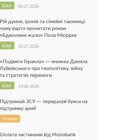
Блог
06.07.2026
Рій думок, іронія та сімейні таємниці:
чому варто прочитати роман
«Бджолине жало» Пола Мюррея
Блог
02.07.2026
«Подвиги Геракла» — книжка Данила
Лубківського про геополітику, війну
та стратегію перемоги
Блог
29.06.2026
Підтримай ЗСУ — перерахуй букси на
підтримку армії
Новина
Оплата частинами від Monobank