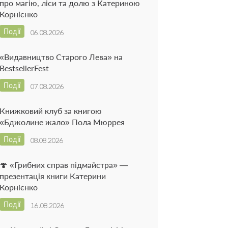
про магію, ліси та долю з Катериною
Корнієнко
Події
06.08.2026
«Видавництво Старого Лева» на
BestsellerFest
Події
07.08.2026
Книжковий клуб за книгою
«Бджолине жало» Пола Мюррея
Події
08.08.2026
🍄 «Грибних справ підмайстра» —
презентація книги Катерини
Корнієнко
Події
16.08.2026