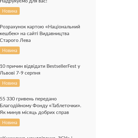
Надрукуємо для вас!
Новина
Розрахунок картою «Національний
кешбек» на сайті Видавництва
Старого Лева
Новина
10 причин відвідати BestsellerFest у
Львові 7-9 серпня
Новина
55 330 гривень передано
Благодійному Фонду «Таблеточки».
Як минув місяць добрих справ
Новина
«Книжечка-мандрівочка. ЗСУ» і