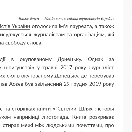
Чільне фото — Національна спілка журналістів України.
стів України
оголосила ім’я лауреата, а також
исуджується журналістам та організаціям, які
на свободу слова.
одії в окупованому Донецьку. Однак за
 шпигунстві» у травні 2017 року журналіст
них сил в окупованому Донецьку, де перебував
лав Асєєв був звільнений 29 грудня 2019 року
є на сторінках книги «"Світлий Шлях": історія
ком наприкінці листопада. Книга розкриває
й стирає межі між людськими почуттями, про