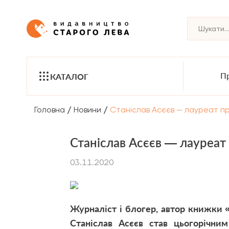
Пр
КАТАЛОГ
/
/
Головна
Новини
Станіслав Асєєв — лауреат пре
Станіслав Асєєв — лауреат 
03.11.2020
Журналіст і блогер, автор книжки 
Станіслав Асєєв
став цьогорічним