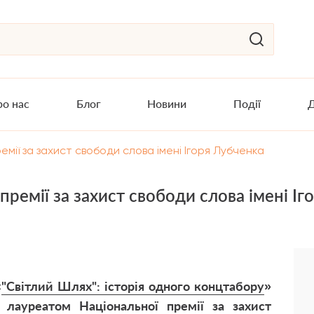
о нас
Блог
Новини
Події
Д
мії за захист свободи слова імені Ігоря Лубченка
премії за захист свободи слова імені І
«
"Світлий Шлях": історія одного концтабору
»
 лауреатом Національної премії за захист