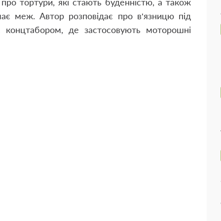
, про тортури, які стають буденністю, а також
має меж. Автор розповідає про в‘язницю під
є концтабором, де застосовують моторошні