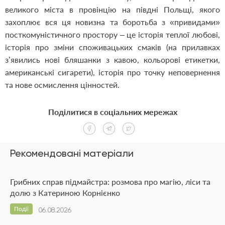
великого міста в провінцію на півдні Польщі, якого
захоплює вся ця новизна та боротьба з «привидами»
посткомуністичного простору – це історія теплої любові,
історія про зміни споживацьких смаків (на прилавках
з’явились нові бляшанки з кавою, кольорові етикетки,
американські сигарети), історія про точку неповернення
та нове осмислення цінностей.
Поділитися в соціальних мережах
Рекомендовані матеріали
Грибних справ підмайстра: розмова про магію, ліси та
долю з Катериною Корнієнко
Події
06.08.2026