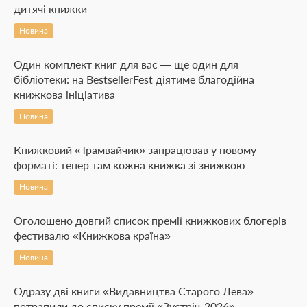
дитячі книжки
Новина
Один комплект книг для вас — ще один для
бібліотеки: на BestsellerFest діятиме благодійна
книжкова ініціатива
Новина
Книжковий «Трамвайчик» запрацював у новому
форматі: тепер там кожна книжка зі знижкою
Новина
Оголошено довгий список премії книжкових блогерів
фестивалю «Книжкова країна»
Новина
Одразу дві книги «Видавництва Старого Лева»
потрапили до списку премії «Зустріч-2026»