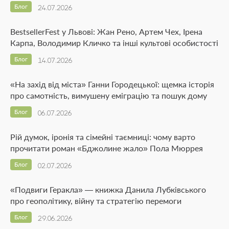
Блог
24.07.2026
BestsellerFest у Львові: Жан Рено, Артем Чех, Ірена
Карпа, Володимир Кличко та інші культові особистості
Блог
14.07.2026
«На захід від міста» Ганни Городецької: щемка історія
про самотність, вимушену еміграцію та пошук дому
Блог
06.07.2026
Рій думок, іронія та сімейні таємниці: чому варто
прочитати роман «Бджолине жало» Пола Мюррея
Блог
02.07.2026
«Подвиги Геракла» — книжка Данила Лубківського
про геополітику, війну та стратегію перемоги
Блог
29.06.2026