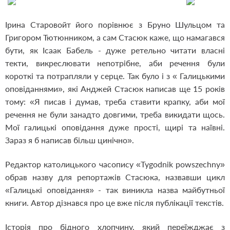
Ірина Старовойт його порівнює з Бруно Шульцом та
Григором Тютюнником, а сам Стасюк каже, що намагався
бути, як Ісаак Бабель - дуже ретельно читати власні
текти, викреслювати непотрібне, аби речення були
короткі та потрапляли у серце. Так було і з « Галицькими
оповіданнями», які Анджей Стасюк написав ще 15 років
тому: «Я писав і думав, треба ставити крапку, аби мої
речення не були занадто довгими, треба викидати щось.
Мої галицькі оповідання дуже прості, щирі та наївні.
Зараз я б написав більш цинічно».
Редактор католицького часопису «Tygodnik powszechny»
обрав назву для репортажів Стасюка, назвавши цикл
«Галицькі оповідання» - так виникла назва майбутньої
книги. Автор дізнався про це вже після публікації текстів.
Історія про бідного хлопчину, який переїжджає з