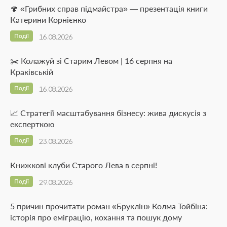
🍄 «Грибних справ підмайстра» — презентація книги
Катерини Корнієнко
Події
16.08.2026
✂️ Колажуй зі Старим Левом | 16 серпня на
Краківській
Події
16.08.2026
📈 Стратегії масштабування бізнесу: жива дискусія з
експерткою
Події
23.08.2026
Книжкові клуби Старого Лева в серпні!
Події
29.08.2026
5 причин прочитати роман «Бруклін» Колма Тойбіна:
історія про еміграцію, кохання та пошук дому