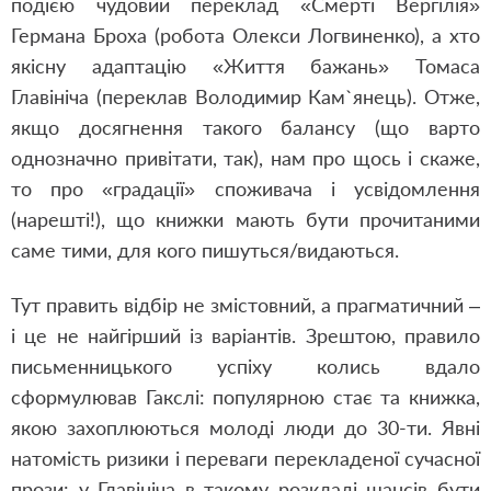
подією чудовий переклад «Смерті Вергілія»
Германа Броха (робота Олекси Логвиненко), а хто
якісну адаптацію «Життя бажань» Томаса
Главініча (переклав Володимир Кам`янець). Отже,
якщо досягнення такого балансу (що варто
однозначно привітати, так), нам про щось і скаже,
то про «градації» споживача і усвідомлення
(нарешті!), що книжки мають бути прочитаними
саме тими, для кого пишуться/видаються.
Тут править відбір не змістовний, а прагматичний –
і це не найгірший із варіантів. Зрештою, правило
письменницького успіху колись вдало
сформулював Гакслі: популярною стає та книжка,
якою захоплюються молоді люди до 30-ти. Явні
натомість ризики і переваги перекладеної сучасної
прози: у Главініча в такому розкладі шансів бути