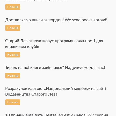
Новина
Доставляємо книги за кордон! We send books abroad!
Новина
Старий Лев започатковує програму лояльності для
книжкових клубів
Новина
Тираж нашої книги закінчився? Надрукуємо для вас!
Новина
Розрахунок картою «Національний кешбек» на сайті
Видавництва Старого Лева
Новина
10 причин відвідати BestsellerFest у Львові 7-9 серпня