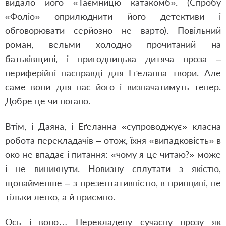
видало його «Таємницю катакомб». (Спробу
«Фоліо» оприлюднити його детективи і
обговорювати серйозно не варто). Повільний
роман, вельми холодно прочитаний на
батьківщині, і пригодницька дитяча проза –
периферійні насправді для Еґеланна твори. Але
саме вони для нас його і визначатимуть тепер.
Добре це чи погано.
Втім, і Даяна, і Еґеланна «супроводжує» класна
робота перекладачів – отож, їхня «випадковість» в
око не впадає і питання: «чому я це читаю?» може
і не виникнути. Новизну сплутати з якістю,
щонайменше – з презентативністю, в принципі, не
тільки легко, а й приємно.
Ось і воно… Перекладену сучасну прозу як