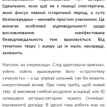
(ідеальним, ясно що) не з позиції спостерігача,
який фіксує певний історичний період, а суто
безпосередньо – немовби простим учасником. Це
вимагає особливої відповідальності щодо
висловлювання; маніфестована
безвідповідальність теж враховується. Від
тематики твору і жанру ця ія мало, насправді,
залежить.
Наголос на «переклад». Слід адаптувати оригінал,
volens nolens враховуючи його «стратегічну
сучасність» – а це апріорі сильний, так би мовити,
енергетичний вплив. При тому треба, щоб новий
твір: а) викликав глибокі розділені асоціації, але б)
залишався ретранслятором чужого (точніше:
іншованого) досвіду. В ідеалі така робота має на