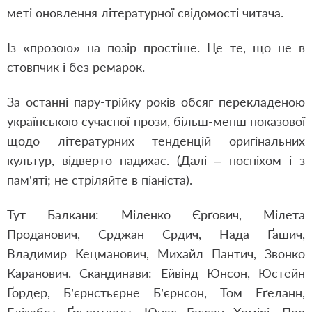
меті оновлення літературної свідомості читача.
Із «прозою» на позір простіше. Це те, що не в
стовпчик і без ремарок.
За останні пару-трійку років обсяг перекладеною
українською сучасної прози, більш-менш показової
щодо літературних тенденцій оригінальних
культур, відверто надихає. (Далі – поспіхом і з
пам’яті; не стріляйте в піаніста).
Тут Балкани: Міленко Єрґович, Мілета
Проданович, Срджан Срдич, Нада Ґашич,
Владимир Кецманович, Михайл Пантич, Звонко
Каранович. Скандинави: Ейвінд Юнсон, Юстейн
Ґордер, Б’єрнстьєрне Б’єрнсон, Том Еґеланн,