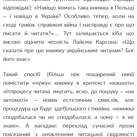
відповідає): «Навіщо комусь така книжка в Польщі
– і навіщо в Україні? Особливо тепер, коли на
сході триває справжня війна і насправді є про що
писати й читати?»… Тут залишається хіба що
високо оцінити чесність Лайєма Карсона: «Що
сказати про цю книжку українським читачам? Бог
його знає».
Такий спосіб (більш ніж поширений нині)
помістити «чужу» книжку в контекст «нашого»
літпроцесу читача змусить, ясно, до пошуку – «на
автоматі» – нових естетичних смислів, але
процедура ця буде здебільшого стихійна: «книжка
сподобалася чи не сподобалася, а чому – я не
знаю». А нагадаю: переклад сучасної прози
пов’язаний з оновленням читацької свідомості