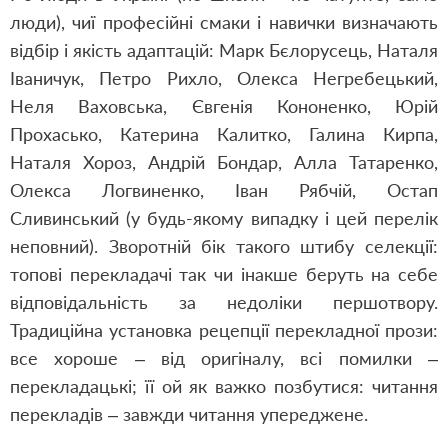
люди), чиї професійні смаки і навички визначають
відбір і якість адаптацій: Марк Бєлорусець, Наталя
Іваничук, Петро Рихло, Олекса Негребецький,
Неля Ваховська, Євгенія Кононенко, Юрій
Прохасько, Катерина Калитко, Галина Кирпа,
Наталя Хороз, Андрій Бондар, Алла Татаренко,
Олекса Логвиненко, Іван Рябчій, Остап
Сливинський (у будь-якому випадку і цей перелік
неповний). Зворотній бік такого штибу селекції:
топові перекладачі так чи інакше беруть на себе
відповідальність за недоліки першотвору.
Традиційна установка рецепції перекладної прози:
все хороше – від оригіналу, всі помилки –
перекладацькі; її ой як важко позбутися: читання
перекладів – завжди читання упереджене.