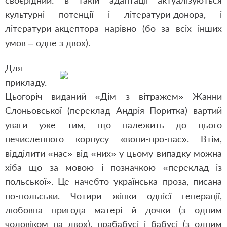
своєрідний: в такій адаптації актуалізуються
культурні потенції і літератури-донора, і
літератури-акцептора нарівно (бо за всіх інших
умов – одне з двох).
Для
прикладу.
Цьогоріч виданий «Дім з вітражем» Жанни
Слоньовської (переклад Андрія Поритка) вартий
уваги уже тим, що належить до цього
нечисленного корпусу «вони-про-нас». Втім,
відділити «нас» від «них» у цьому випадку можна
хіба що за мовою і позначкою «переклад із
польської». Це начебто українська проза, писана
по-польськи. Чотири жінки однієї генерації,
любовна пригода матері й дочки (з одним
чоловіком на двох), прабабусі і бабусі (з одним