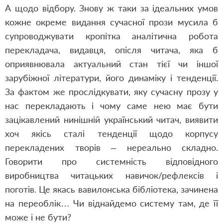
А щодо відбору. Знову ж таки за ідеальних умов
кожне окреме видання сучасної прози мусила б
супроводжувати кропітка аналітична робота
перекладача, видавця, опісля читача, яка б
оприявнювала актуальний стан тієї чи іншої
зарубіжної літератури, його динаміку і тенденції.
За фактом же прослідкувати, яку сучасну прозу у
нас перекладають і чому саме нею має бути
зацікавлений нинішній український читач, виявити
хоч якісь сталі тенденції щодо корпусу
перекладених творів – нереально складно.
Говорити про системність відповідного
виробництва читацьких навичок/рефлексів і
поготів. Це якась вавилонська бібліотека, зачинена
на переоблік… Чи віднайдемо систему там, де її
може і не бути?