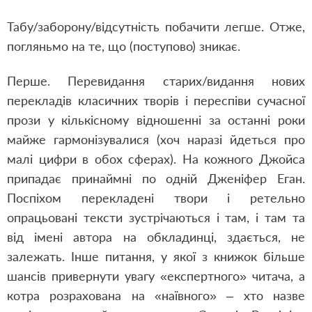
Табу/заборону/відсутність побачити легше. Отже,
погляньмо на те, що (поступово) зникає.
Перше. Перевидання старих/видання нових
перекладів класичних творів і переспіви сучасної
прози у кількісному відношенні за останні роки
майже гармонізувалися (хоч наразі йдеться про
малі цифри в обох сферах). На кожного Джойса
припадає принаймні по одній Дженіфер Еган.
Поспіхом перекладені твори і ретельно
опрацьовані тексти зустрічаються і там, і там та
від імені автора на обкладинці, здається, не
залежать. Інше питання, у якої з книжок більше
шансів привернути увагу «експертного» читача, а
котра розрахована на «наївного» – хто назве