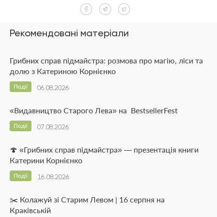
Рекомендовані матеріали
Грибних справ підмайстра: розмова про магію, ліси та
долю з Катериною Корнієнко
Події
06.08.2026
«Видавництво Старого Лева» на BestsellerFest
Події
07.08.2026
🍄 «Грибних справ підмайстра» — презентація книги
Катерини Корнієнко
Події
16.08.2026
✂️ Колажуй зі Старим Левом | 16 серпня на
Краківській