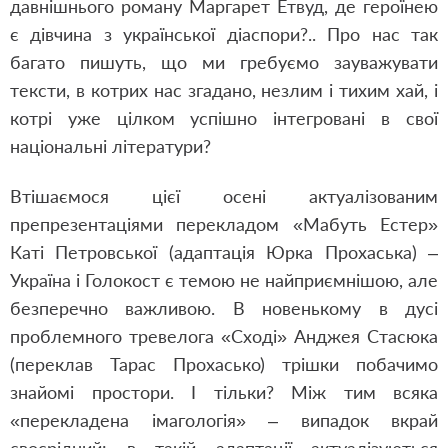
давнішнього роману Маргарет Етвуд, де героїнею
є дівчина з української діаспори?.. Про нас так
багато пишуть, що ми гребуємо зауважувати
тексти, в котрих нас згадано, незлим і тихим хай, і
котрі уже цілком успішно інтегровані в свої
національні літератури?
Втішаємося цієї осені актуалізованим
препрезентаціями перекладом «Мабуть Естер»
Каті Петровської (адаптація Юрка Прохаська) –
Україна і Голокост є темою не найприємнішою, але
безперечно важливою. В новенькому в дусі
проблемного тревелога «Сході» Анджея Стасюка
(переклав Тарас Прохасько) трішки побачимо
знайомі простори. І тільки? Між тим всяка
«перекладена імагологія» – випадок вкрай