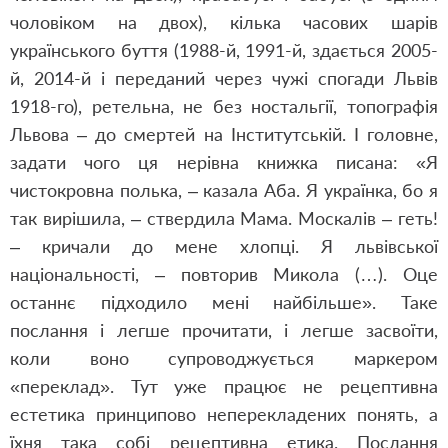
чоловіком на двох), кілька часових шарів
українського буття (1988-й, 1991-й, здається 2005-
й, 2014-й і переданий через чужі спогади Львів
1918-го), ретельна, не без ностальгії, топографія
Львова – до смертей на Інститутській. І головне,
задати чого ця нерівна книжка писана: «Я
чистокровна полька, – казала Аба. Я українка, бо я
так вирішила, – ствердила Мама. Москалів – геть!
– кричали до мене хлопці. Я львівської
національності, – повторив Микола (…). Оце
останнє підходило мені найбільше». Таке
послання і легше прочитати, і легше засвоїти,
коли воно супроводжується маркером
«переклад». Тут уже працює не рецептивна
естетика принципово неперекладених понять, а
їхня така собі рецептивна етика. Послання