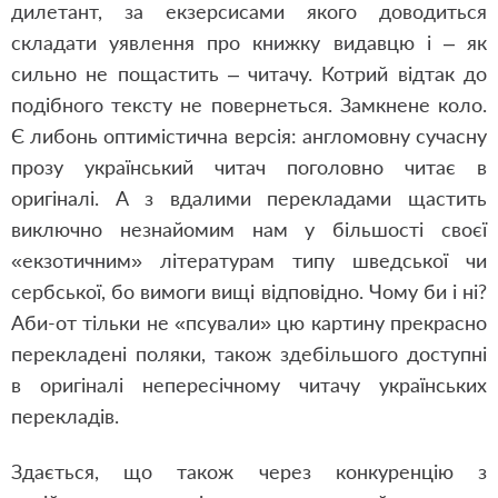
дилетант, за екзерсисами якого доводиться
складати уявлення про книжку видавцю і – як
сильно не пощастить – читачу. Котрий відтак до
подібного тексту не повернеться. Замкнене коло.
Є либонь оптимістична версія: англомовну сучасну
прозу український читач поголовно читає в
оригіналі. А з вдалими перекладами щастить
виключно незнайомим нам у більшості своєї
«екзотичним» літературам типу шведської чи
сербської, бо вимоги вищі відповідно. Чому би і ні?
Аби-от тільки не «псували» цю картину прекрасно
перекладені поляки, також здебільшого доступні
в оригіналі непересічному читачу українських
перекладів.
Здається, що також через конкуренцію з