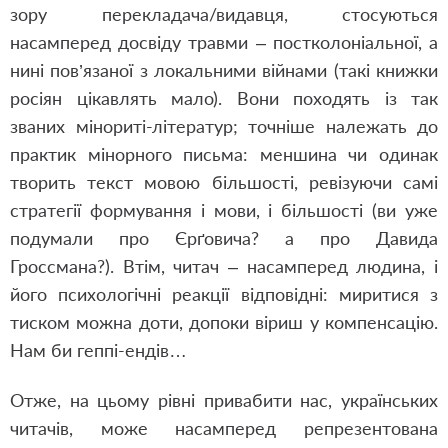
зору перекладача/видавця, стосуються
насамперед досвіду травми – постколоніальної, а
нині пов’язаної з локальними війнами (такі книжки
росіян цікавлять мало). Вони походять із так
званих мінориті-літератур; точніше належать до
практик мінорного письма: меншина чи одинак
творить текст мовою більшості, ревізуючи самі
стратегії формування і мови, і більшості (ви уже
подумали про Єрґовича? а про Давида
Гроссмана?). Втім, читач – насамперед людина, і
його психологічні реакції відповідні: миритися з
тиском можна доти, допоки віриш у компенсацію.
Нам би геппі-ендів…
Отже, на цьому рівні привабити нас, українських
читачів, може насамперед репрезентована