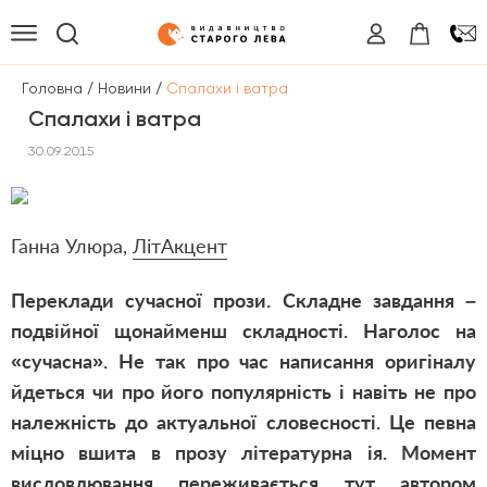
/
/
Головна
Новини
Спалахи і ватра
Спалахи і ватра
30.09.2015
Ганна Улюра,
ЛітАкцент
Переклади сучасної прози. Складне завдання –
подвійної щонайменш складності.
Наголос на
«сучасна». Не так про час написання оригіналу
йдеться чи про його популярність і навіть не про
належність до актуальної словесності. Це певна
міцно вшита в прозу літературна ія. Момент
висловлювання переживається тут автором