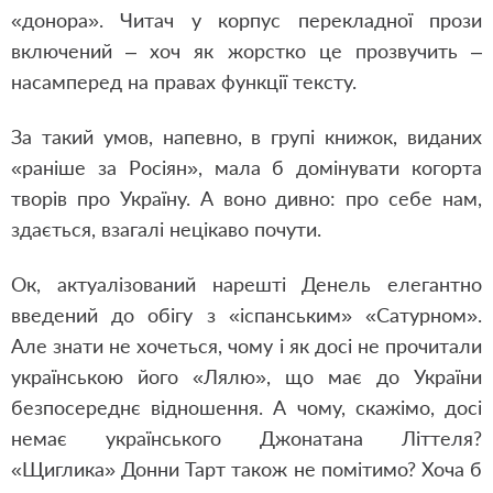
«донора». Читач у корпус перекладної прози
включений – хоч як жорстко це прозвучить –
насамперед на правах функції тексту.
За такий умов, напевно, в групі книжок, виданих
«раніше за Росіян», мала б домінувати когорта
творів про Україну. А воно дивно: про себе нам,
здається, взагалі нецікаво почути.
Ок, актуалізований нарешті Денель елегантно
введений до обігу з «іспанським» «Сатурном».
Але знати не хочеться, чому і як досі не прочитали
українською його «Лялю», що має до України
безпосереднє відношення. А чому, скажімо, досі
немає українського Джонатана Літтеля?
«Щиглика» Донни Тарт також не помітимо? Хоча б