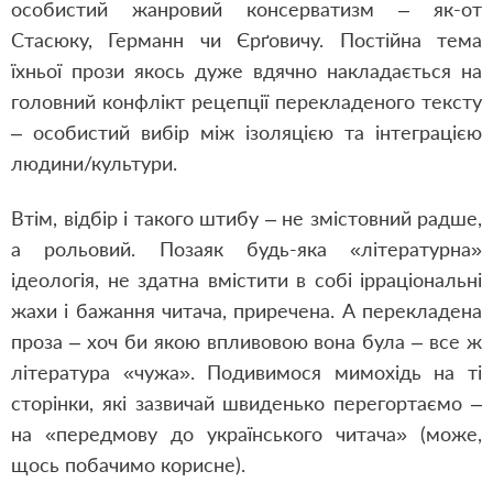
особистий жанровий консерватизм – як-от
Стасюку, Германн чи Єрґовичу. Постійна тема
їхньої прози якось дуже вдячно накладається на
головний конфлікт рецепції перекладеного тексту
– особистий вибір між ізоляцією та інтеграцією
людини/культури.
Втім, відбір і такого штибу – не змістовний радше,
а рольовий. Позаяк будь-яка «літературна»
ідеологія, не здатна вмістити в собі ірраціональні
жахи і бажання читача, приречена. А перекладена
проза – хоч би якою впливовою вона була – все ж
література «чужа». Подивимося мимохідь на ті
сторінки, які зазвичай швиденько перегортаємо –
на «передмову до українського читача» (може,
щось побачимо корисне).