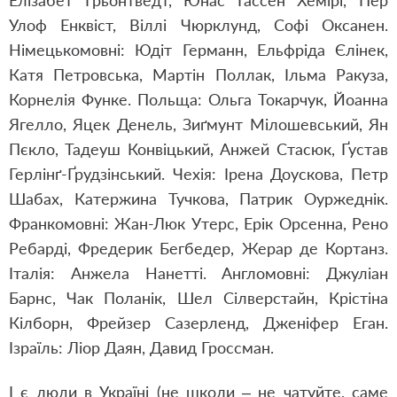
Елізабет Ґрьонтведт, Юнас Гассен Хемірі, Пер
Улоф Енквіст, Віллі Чюрклунд, Софі Оксанен.
Німецькомовні: Юдіт Германн, Ельфріда Єлінек,
Катя Петровська, Мартін Поллак, Ільма Ракуза,
Корнелія Функе. Польща: Ольга Токарчук, Йоанна
Ягелло, Яцек Денель, Зиґмунт Мілошевський, Ян
Пєкло, Тадеуш Конвіцький, Анжей Стасюк, Ґустав
Герлінґ-Ґрудзінський. Чехія: Ірена Доускова, Петр
Шабах, Катержина Тучкова, Патрик Оуржеднік.
Франкомовні: Жан-Люк Утерс, Ерік Орсенна, Рено
Ребарді, Фредерик Бегбедер, Жерар де Кортанз.
Італія: Анжела Нанетті. Англомовні: Джуліан
Барнс, Чак Поланік, Шел Сілверстайн, Крістіна
Кілборн, Фрейзер Сазерленд, Дженіфер Еган.
Ізраїль: Ліор Даян, Давид Гроссман.
І є люди в Україні (не школи – не чатуйте, саме