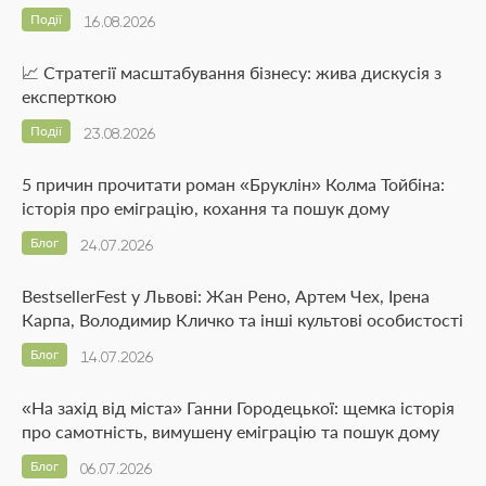
Події
16.08.2026
📈 Стратегії масштабування бізнесу: жива дискусія з
експерткою
Події
23.08.2026
5 причин прочитати роман «Бруклін» Колма Тойбіна:
історія про еміграцію, кохання та пошук дому
Блог
24.07.2026
BestsellerFest у Львові: Жан Рено, Артем Чех, Ірена
Карпа, Володимир Кличко та інші культові особистості
Блог
14.07.2026
«На захід від міста» Ганни Городецької: щемка історія
про самотність, вимушену еміграцію та пошук дому
Блог
06.07.2026