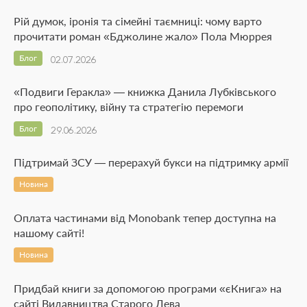
Рій думок, іронія та сімейні таємниці: чому варто
прочитати роман «Бджолине жало» Пола Мюррея
Блог
02.07.2026
«Подвиги Геракла» — книжка Данила Лубківського
про геополітику, війну та стратегію перемоги
Блог
29.06.2026
Підтримай ЗСУ — перерахуй букси на підтримку армії
Новина
Оплата частинами від Monobank тепер доступна на
нашому сайті!
Новина
Придбай книги за допомогою програми «єКнига» на
сайті Видавництва Старого Лева