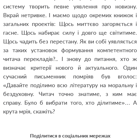
систему творить певне уявлення про новизну.
Вкрай нетривке. І маємо щодо окремих книжок і
загальних проектів: Щось миттєво загоряється і
гасне. Щось набирає силу і довго ще світитиме.
Щось чадить без перестану. Як ви собі уявляється
за таких установок формування компетентного
читача перекладів?.. І знову до питання, хто ж
визначає критерії нового й актуального. Один
сучасний письменник помріяв був вголос:
«Давайте поділимо всю літературу на моральну і
бездуховну. Читач точно знатиме, з ким має
справу. Було б вибрати того, хто ділитиме»… А
крута мрія, скажіть?
Поділитися в соціальних мережах