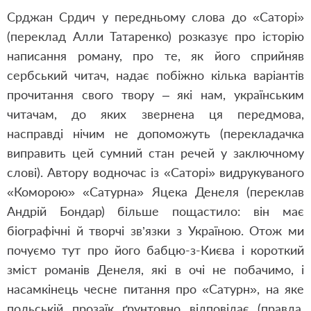
Срджан Срдич у передньому слова до «Саторі»
(переклад Алли Татаренко) розказує про історію
написання роману, про те, як його сприйняв
сербський читач, надає побіжно кілька варіантів
прочитання свого твору – які нам, українським
читачам, до яких звернена ця передмова,
насправді нічим не допоможуть (перекладачка
виправить цей сумний стан речей у заключному
слові). Автору водночас із «Саторі» видрукуваного
«Коморою» «Сатурна» Яцека Денеля (переклав
Андрій Бондар) більше пощастило: він має
біографічні й творчі зв’язки з Україною. Отож ми
почуємо тут про його бабцю-з-Києва і короткий
зміст романів Денеля, які в очі не побачимо, і
насамкінець чесне питання про «Сатурн», на яке
польській прозаїк ґрунтовно відповідає (правда,