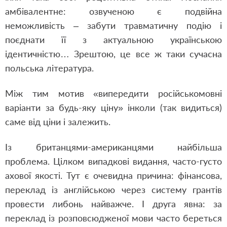
амбівалентне: озвученою є подвійна
неможливість – забути травматичну подію і
поєднати її з актуальною українською
ідентичністю… Зрештою, це все ж таки сучасна
польська література.
Між тим мотив «випередити російськомовні
варіанти за будь-яку ціну» інколи (так видиться)
саме від ціни і залежить.
Із британцями-американцями найбільша
проблема. Цілком випадкові видання, часто-густо
ахової якості. Тут є очевидна причина: фінансова,
переклад із англійською через систему грантів
провести либонь найважче. І друга явна: за
переклад із розповсюдженої мови часто береться