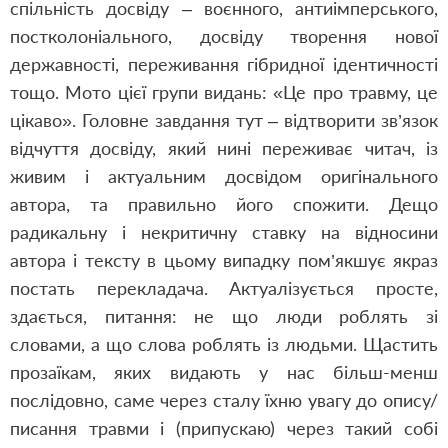
спільність досвіду – воєнного, антиімперського,
постколоніального, досвіду творення нової
державності, переживання гібридної ідентичності
тощо. Мото цієї групи видань: «Це про травму, це
цікаво». Головне завдання тут – відтворити зв’язок
відчуття досвіду, який нині переживає читач, із
живим і актуальним досвідом оригінального
автора, та правильно його спожити. Дещо
радикальну і некритичну ставку на відносини
автора і тексту в цьому випадку пом’якшує якраз
постать перекладача. Актуалізується просте,
здається, питання: не що люди роблять зі
словами, а що слова роблять із людьми. Щастить
прозаїкам, яких видають у нас більш-менш
послідовно, саме через сталу їхню увагу до опису/
писання травми і (припускаю) через такий собі