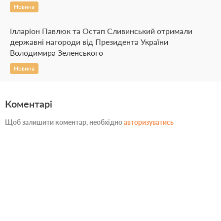
Новина
Ілларіон Павлюк та Остап Сливинський отримали
державні нагороди від Президента України
Володимира Зеленського
Новина
Коментарі
Щоб залишити коментар, необхідно
авторизуватись