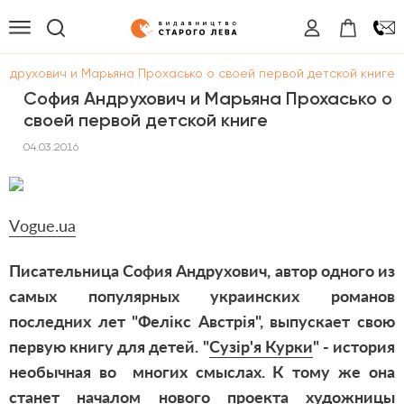
ндрухович и Марьяна Прохасько о своей первой детской книге
София Андрухович и Марьяна Прохасько о
своей первой детской книге
04.03.2016
V
ogue.ua
Писательница София Андрухович, автор одного из
самых популярных украинских романов
последних лет "Фелікс Австрія", выпускает свою
первую книгу для детей. "
Сузір'я Курки
" - история
необычная во многих смыслах. К тому же она
станет началом нового проекта художницы