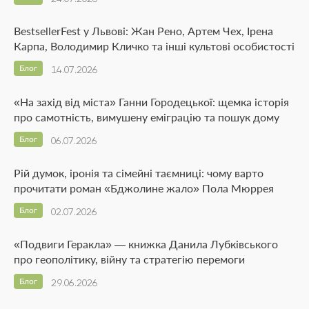
BestsellerFest у Львові: Жан Рено, Артем Чех, Ірена
Карпа, Володимир Кличко та інші культові особистості
Блог
14.07.2026
«На захід від міста» Ганни Городецької: щемка історія
про самотність, вимушену еміграцію та пошук дому
Блог
06.07.2026
Рій думок, іронія та сімейні таємниці: чому варто
прочитати роман «Бджолине жало» Пола Мюррея
Блог
02.07.2026
«Подвиги Геракла» — книжка Данила Лубківського
про геополітику, війну та стратегію перемоги
Блог
29.06.2026