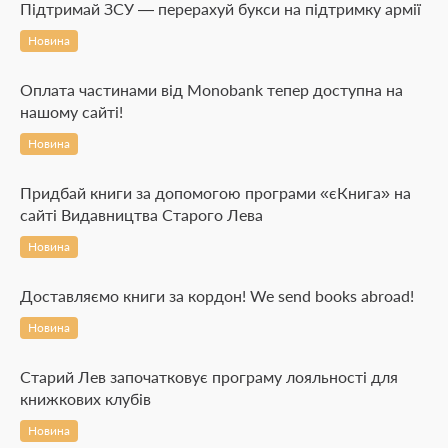
Підтримай ЗСУ — перерахуй букси на підтримку армії
Новина
Оплата частинами від Monobank тепер доступна на
нашому сайті!
Новина
Придбай книги за допомогою програми «єКнига» на
сайті Видавництва Старого Лева
Новина
Доставляємо книги за кордон! We send books abroad!
Новина
Старий Лев започатковує програму лояльності для
книжкових клубів
Новина