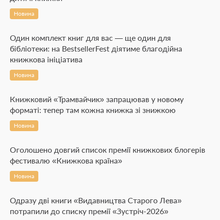
Новина
Один комплект книг для вас — ще один для
бібліотеки: на BestsellerFest діятиме благодійна
книжкова ініціатива
Новина
Книжковий «Трамвайчик» запрацював у новому
форматі: тепер там кожна книжка зі знижкою
Новина
Оголошено довгий список премії книжкових блогерів
фестивалю «Книжкова країна»
Новина
Одразу дві книги «Видавництва Старого Лева»
потрапили до списку премії «Зустріч-2026»