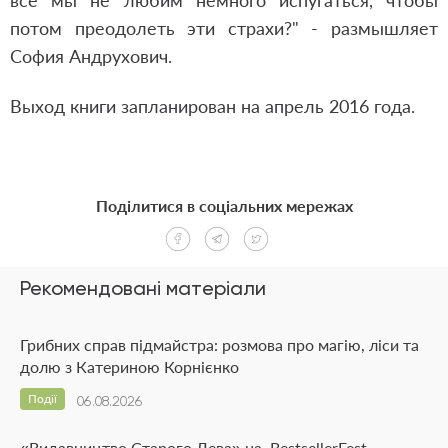
все мы не любим немного испугаться, чтобы
потом преодолеть эти страхи?" - размышляет
София Андрухович.
Выход книги запланирован на апрель 2016 года.
Поділитися в соціальних мережах
Рекомендовані матеріали
Грибних справ підмайстра: розмова про магію, ліси та
долю з Катериною Корнієнко
Події
06.08.2026
«Видавництво Старого Лева» на BestsellerFest