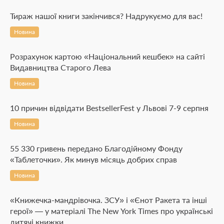
Тираж нашої книги закінчився? Надрукуємо для вас!
Новина
Розрахунок картою «Національний кешбек» на сайті
Видавництва Старого Лева
Новина
10 причин відвідати BestsellerFest у Львові 7-9 серпня
Новина
55 330 гривень передано Благодійному Фонду
«Таблеточки». Як минув місяць добрих справ
Новина
«Книжечка-мандрівочка. ЗСУ» і «Єнот Ракета та інші
герої» — у матеріалі The New York Times про українські
дитячі книжки