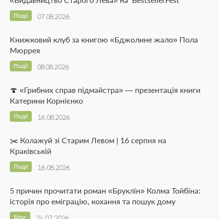
Події
07.08.2026
Книжковий клуб за книгою «Бджолине жало» Пола
Мюррея
Події
08.08.2026
🍄 «Грибних справ підмайстра» — презентація книги
Катерини Корнієнко
Події
16.08.2026
✂️ Колажуй зі Старим Левом | 16 серпня на
Краківській
Події
16.08.2026
5 причин прочитати роман «Бруклін» Колма Тойбіна:
історія про еміграцію, кохання та пошук дому
Блог
24.07.2026