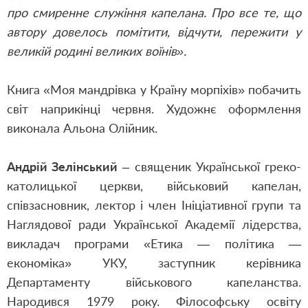
про смиренне служіння капелана. Про все те, що
автору довелось помітити, відчути, пережити у
великій родині великих воїнів».
Книга «Моя мандрiвка у Країну морпіхів» побачить
світ наприкінці червня. Художнє оформлення
виконала Альона Олійник.
Андрій Зелінський
– священик Української греко-
католицької церкви, військовий капелан,
співзасновник, лектор і член Ініціативної групи та
Наглядової ради Української Академії лідерства,
викладач програми «Етика — політика —
економіка» УКУ, заступник керівника
Департаменту військового капеланства.
Народився 1979 року. Філософську освіту