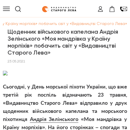
у Країну морпіхів» побачить світ у «Видавництві Старого Лева»
Щоденник військового капелана Андрія
Зелінського «Моя мандрiвка у Країну
морпіхів» побачить світ у «Видавництві
Старого Лева»
23.05.2021
Сьогодні, у День морської піхоти України, що вже
третій рік поспіль відзначають 23 травня,
«Видавництво Старого Лева» відправило у друк
щоденник військового капелана та морського
піхотинця
Андрія Зелінського
«
Моя мандрiвка у
Країну морпіхів
». На його сторінках – спогади та