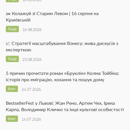
✂️ Колажуй зі Старим Левом | 16 серпня на
Краківській
Події
16.08.2026
📈 Стратегії масштабування бізнесу: жива дискусія з
експерткою
Події
23.08.2026
5 причин прочитати роман «Бруклін» Колма Тойбіна:
історія про еміграцію, кохання та пошук дому
Блог
24.07.2026
BestsellerFest у Львові: Жан Рено, Артем Чех, Ірена
Карпа, Володимир Кличко та інші культові особистості
Блог
14.07.2026