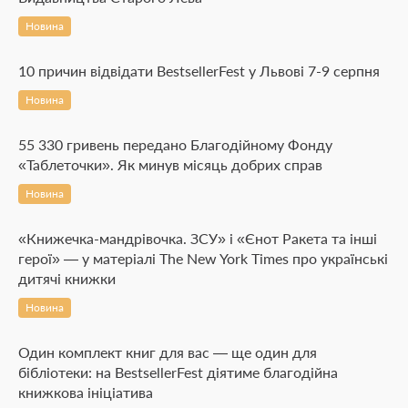
Новина
10 причин відвідати BestsellerFest у Львові 7-9 серпня
Новина
55 330 гривень передано Благодійному Фонду
«Таблеточки». Як минув місяць добрих справ
Новина
«Книжечка-мандрівочка. ЗСУ» і «Єнот Ракета та інші
герої» — у матеріалі The New York Times про українські
дитячі книжки
Новина
Один комплект книг для вас — ще один для
бібліотеки: на BestsellerFest діятиме благодійна
книжкова ініціатива