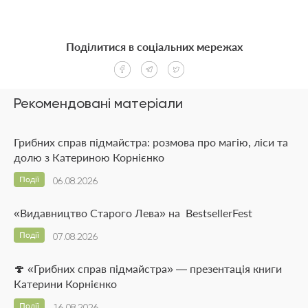
Поділитися в соціальних мережах
Рекомендовані матеріали
Грибних справ підмайстра: розмова про магію, ліси та
долю з Катериною Корнієнко
Події
06.08.2026
«Видавництво Старого Лева» на BestsellerFest
Події
07.08.2026
🍄 «Грибних справ підмайстра» — презентація книги
Катерини Корнієнко
Події
16.08.2026