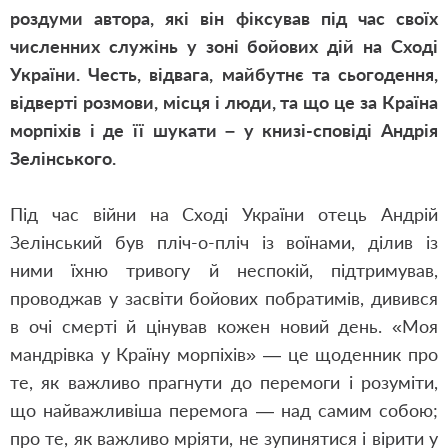
роздуми автора, які він фіксував під час своїх
численних служінь у зоні бойових дій на Сході
України. Честь, відвага, майбутнє та сьогодення,
відверті розмови, місця і люди, та що це за Країна
морпіхів і де її шукати – у книзі-сповіді Андрія
Зелінського.
Під час війни на Сході України отець Андрій
Зелінський був пліч-о-пліч із воїнами, ділив із
ними їхню тривогу й неспокій, підтримував,
проводжав у засвіти бойових побратимів, дивився
в очі смерті й цінував кожен новий день. «Моя
мандрівка у Країну морпіхів» — це щоденник про
те, як важливо прагнути до перемоги і розуміти,
що найважливіша перемога — над самим собою;
про те, як важливо мріяти, не зупинятися і вірити у