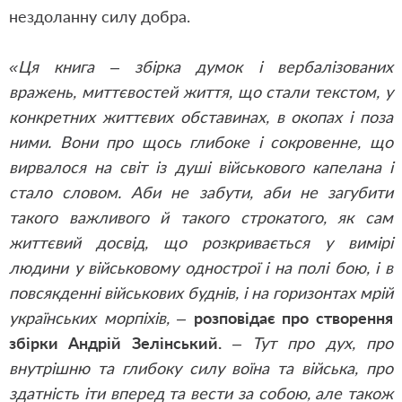
нездоланну силу добра.
«Ця книга – збірка думок і вербалізованих
вражень, миттєвостей життя, що стали текстом, у
конкретних життєвих обставинах, в окопах і поза
ними. Вони про щось глибоке і сокровенне, що
вирвалося на світ із душі військового капелана і
стало словом. Аби не забути, аби не загубити
такого важливого й такого строкатого, як сам
життєвий досвід, що розкривається у вимірі
людини у військовому однострої і на полі бою, і в
повсякденні військових буднів, і на горизонтах мрій
українських морпіхів, –
розповідає про створення
збірки Андрій Зелінський.
– Тут про дух, про
внутрішню та глибоку силу воїна та війська, про
здатність іти вперед та вести за собою, але також