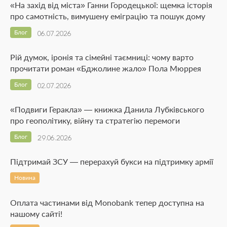
«На захід від міста» Ганни Городецької: щемка історія
про самотність, вимушену еміграцію та пошук дому
Блог
06.07.2026
Рій думок, іронія та сімейні таємниці: чому варто
прочитати роман «Бджолине жало» Пола Мюррея
Блог
02.07.2026
«Подвиги Геракла» — книжка Данила Лубківського
про геополітику, війну та стратегію перемоги
Блог
29.06.2026
Підтримай ЗСУ — перерахуй букси на підтримку армії
Новина
Оплата частинами від Monobank тепер доступна на
нашому сайті!