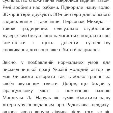
суспільство споживання накрилися мідним тазом.
Речі зробили нас рабами. Підкорили нашу волю.
3D-принтери друкують 3D-принтери для власного
задоволення» і таке інше. Персонаж Михеда —
також традиційний: сексуально стурбований
лузер, який безуспішно намагається подолати свої
комплекси і щось довести суспільству
споживання, хоч воно вже нібито й накрилося.
Звісно, у позбавленій нормальних умов для
письменницької праці Україні молодий автор не
мав би змоги створити такі глибоко трагічні за
своїм звучанням тексти. Добре, що бодай у
французькому місті з поетичною назвою
Мандельє Ла Напуль він зумів збагатити нашу
літературу оповіданням про Радослава, невдаху-
актора, якого кинула дівчина після того, як він