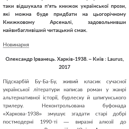
таки відшукала п’ять книжок української прози,
які можна буде придбати на цьогорічному
Книжковому Арсеналі, задовольнивши
найвибагливіший читацький смак.
Новинарня
Олександр Ірванець. Харків-1938. – Київ : Laurus,
2017
Підскарбій Бу-Ба-Бу, живий класик сучасної
української літератури написав роман у жанрі
альтернативної історії, бурлеску й шпигунського
трилеру. Неконтрольована буфонада
«Харкова-1938» змушує згадати старі добрі
постмодерні 1990-ті — виразні алюзії до