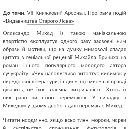
До теми.
VІІ Книжковий Арсенал. Програма подій
«Видавництва Старого Лева»
Олександр Михед із такою маніякальною
впертістю експлуатує одного разу засвоєні ним
образи й мотиви, що на думку мимоволі спадає
цитата з геніальної рецензії Михайла Бриниха на
роман іншого популярного молодого автора
сучукрліту: «Чех наполегливо витоптує килимок у
передпокої літератури, і єдине, що мене насправді
цікавить, це їхня взаємна витривалість. Хтось із
них рано чи пізно переможе». У випадку з
Михедом у цьому двобої і далі перемагає Михед.
Читати неодмінно, якщо всьо тлєн, мороки, черви
й суспільство споживання; футурологія в