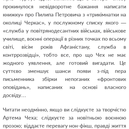
прокинулося невідворотне бажання написати
книжку» про Пилипа Петровича з «трикімнатки на
околиці Черкас», у послужному списку якого —
«служба у повітрянодесантних військах, військове
училище, воєнні операції в різних точках по всьому
світі, вісім років Афганістану, служба в
контррозвідці», тобто все, про що Чех не має
жодного уявлення, але готовий вигадати. Це
суттєво зменшує шанси появи з-під пера
письменника збірки непоганих «фронтових
оповідань», написаних на основі власного
досвіду…
Читати неодмінно, якщо ви слідкуєте за творчістю
Артема Чеха; слідкуєте за новітньою воєнною
прозою; віддаєте перевагу нон-фікш, правді життя