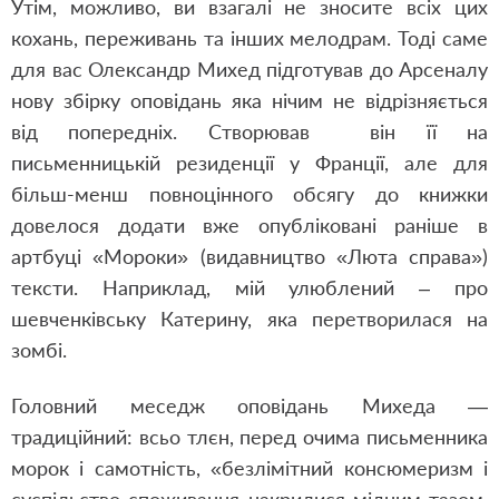
Утім, можливо, ви взагалі не зносите всіх цих
кохань, переживань та інших мелодрам. Тоді саме
для вас Олександр Михед підготував до Арсеналу
нову збірку оповідань яка нічим не відрізняється
від попередніх. Створював він її на
письменницькій резиденції у Франції, але для
більш-менш повноцінного обсягу до книжки
довелося додати вже опубліковані раніше в
артбуці «Мороки» (видавництво «Люта справа»)
тексти. Наприклад, мій улюблений – про
шевченківську Катерину, яка перетворилася на
зомбі.
Головний меседж оповідань Михеда —
традиційний: всьо тлєн, перед очима письменника
морок і самотність, «безлімітний консюмеризм і