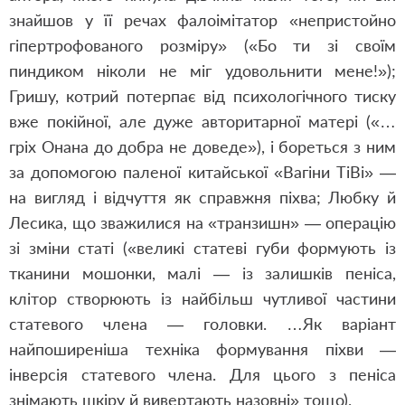
знайшов у її речах фалоімітатор «непристойно
гіпертрофованого розміру» («Бо ти зі своїм
пиндиком ніколи не міг удовольнити мене!»);
Гришу, котрий потерпає від психологічного тиску
вже покійної, але дуже авторитарної матері («…
гріх Онана до добра не доведе»), і бореться з ним
за допомогою паленої китайської «Вагіни ТіВі» —
на вигляд і відчуття як справжня піхва; Любку й
Лесика, що зважилися на «транзишн» — операцію
зі зміни статі («великі статеві губи формують із
тканини мошонки, малі — із залишків пеніса,
клітор створюють із найбільш чутливої частини
статевого члена — головки. …Як варіант
найпоширеніша техніка формування піхви —
інверсія статевого члена. Для цього з пеніса
знімають шкіру й вивертають назовні» тощо).