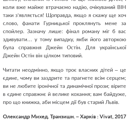
коли вже майже втрачаємо надію, очікуваний ВІН
таки з’являється! Щоправда, якщо я скажу ще хоч
слово, фанати Гурницької проклянуть мене за
спойлер. Зазначу лише: фінал роману міг б вас
здивувати… у тому випадку, якби його авторкою
була справжня Джейн Остін. Для української
Джейн Остін він цілком типовий.
Читати неодмінно, якщо троє власних дітей – це
єдине, чому ви заздрите та прагнете всім серцем;
ви не любите іронічної та динамічної прози; вірите
в єдине справжнє й велике кохання; вам байдуже,
про що книжка, аби місцем дії був старий Львів.
Олександр Михед. Транзишн. – Харків : Vivat, 2017