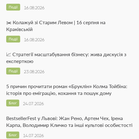
Події
16.08.2026
✂️ Колажуй зі Старим Левом | 16 серпня на
Краківській
Події
16.08.2026
📈 Стратегії масштабування бізнесу: жива дискусія з
експерткою
Події
23.08.2026
5 причин прочитати роман «Бруклін» Колма Тойбіна:
історія про еміграцію, кохання та пошук дому
Блог
24.07.2026
BestsellerFest у Львові: Жан Рено, Артем Чех, Ірена
Карпа, Володимир Кличко та інші культові особистості
Блог
14.07.2026