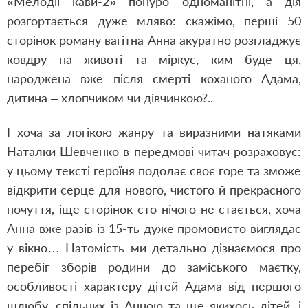
«Мелодії кави-2» понуро одноманітні, а дія
розгортається дуже мляво: скажімо, перші 50
сторінок роману вагітна Анна акуратно розгладжує
ковдру на животі та міркує, ким буде ця,
народжена вже після смерті коханого Адама,
дитина – хлопчиком чи дівчинкою?..
І хоча за логікою жанру та виразними натяками
Наталки Шевченко в передмові читач розраховує:
у цьому тексті героїня подолає своє горе та зможе
відкрити серце для нового, чистого й прекрасного
почуття, іще сторінок сто нічого не стається, хоча
Анна вже разів із 15-ть дуже промовисто виглядає
у вікно… Натомість ми детально дізнаємося про
перебіг зборів родини до заміського маєтку,
особливості характеру дітей Адама від першого
шлюбу, спільних із Анною та ще якихось дітей, і