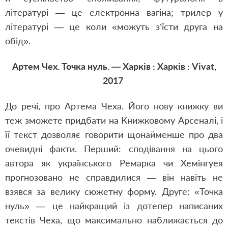
літературі — це електронна вагіна; трилер у
літературі — це коли «можуть з’їсти друга на
обід».
Артем Чех. Точка нуль. — Харків : Харків : Vivat,
2017
До речі, про Артема Чеха. Його нову книжку ви
теж зможете придбати на Книжковому Арсеналі, і
її текст дозволяє говорити щонайменше про два
очевидні факти. Перший: сподівання на цього
автора як українського Ремарка чи Хемінгуея
прогнозовано не справдилися — він навіть не
взявся за велику сюжетну форму. Друге: «Точка
нуль» — це найкращий із дотепер написаних
текстів Чеха, що максимально наближається до