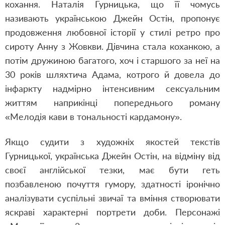
кохання. Наталія Гурницька, що її чомусь
називають українською Джейн Остін, пропонує
продовження любовної історії у стилі ретро про
сироту Анну з Жовкви. Дівчина стала коханкою, а
потім дружиною багатого, хоч і старшого за неї на
30 років шляхтича Адама, котрого й довела до
інфаркту надмірно інтенсивним сексуальним
життям наприкінці попереднього роману
«Мелодія кави в тональності кардамону».
Якщо судити з художніх якостей текстів
Гурницької, українська Джейн Остін, на відміну від
своєї англійської тезки, має бути геть
позбавленою почуття гумору, здатності іронічно
аналізувати суспільні звичаї та вміння створювати
яскраві характерні портрети доби. Персонажі