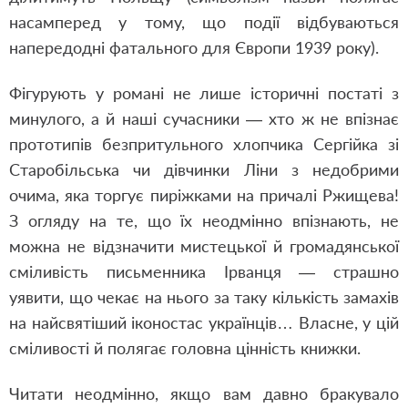
насамперед у тому, що події відбуваються
напередодні фатального для Європи 1939 року).
Фігурують у романі не лише історичні постаті з
минулого, а й наші сучасники — хто ж не впізнає
прототипів безпритульного хлопчика Сергійка зі
Старобільська чи дівчинки Ліни з недобрими
очима, яка торгує пиріжками на причалі Ржищева!
З огляду на те, що їх неодмінно впізнають, не
можна не відзначити мистецької й громадянської
сміливість письменника Ірванця — страшно
уявити, що чекає на нього за таку кількість замахів
на найсвятіший іконостас українців… Власне, у цій
сміливості й полягає головна цінність книжки.
Читати неодмінно, якщо вам давно бракувало