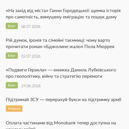
«На захід від міста» Ганни Городецької: щемка історія
про самотність, вимушену еміграцію та пошук дому
Блог
06.07.2026
Рій думок, іронія та сімейні таємниці: чому варто
прочитати роман «Бджолине жало» Пола Мюррея
Блог
02.07.2026
«Подвиги Геракла» — книжка Данила Лубківського
про геополітику, війну та стратегію перемоги
Блог
29.06.2026
Підтримай ЗСУ — перерахуй букси на підтримку армії
Новина
Оплата частинами від Monobank тепер доступна на
нашому сайті!