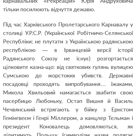
карнавальних «Рекреацій» Юрія Андруховича
тільки посилюють відчуття дежавю.
Під час Харківського Пролетарського Карнавалу у
столиці У.Р.С.Р. (Української Робітничо-Селянської
Республіки; не плутати з Українською радянською
республікою — в Ірванцевій версії історії
Радянського Союзу не існує) розгортається
цілковите казна‑що: від святкових гулянь вулицею
Сумською до жорстоких убивств. Державні
посадовці проходять випробування… їжаками,
Микола Хвильовий намагається звабити свою
пасербицю Любоньку, Остап Вишня й Василь
Чечвянський встрягають у бійку з Ернстом
Гемінгвеєм і Генрі Міллером, а канцлер Тельман і
президент Коновалець домовляються, як
ділитимуть Польщу (символізм назви полягає