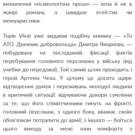
визначення «психологічна проза» — хоча й не в
жанрі роману, а швидше есеїстки чи
мемуаристики.
Торік Vivat уже видавав подібну книжку — «То
АТО. Дневник добровольца» Дмитра Якорнова, —
побудовану на послідовній фіксації фактів
перебування головного персонажа у війську (від
учебки до передової). Той самий шлях проходить і
герой Артема Чеха. У цілому це досить щире
відтворення думок і переживань молодої людини
в критичній ситуації: відчуваючи докори сумління
за те, що його співвітчизники гинуть на фронті,
головний персонаж, з одного боку, вважає своїм
обов’язком потрапити до армії; з іншого — боїться
цього виходу за межі зони комфорту з