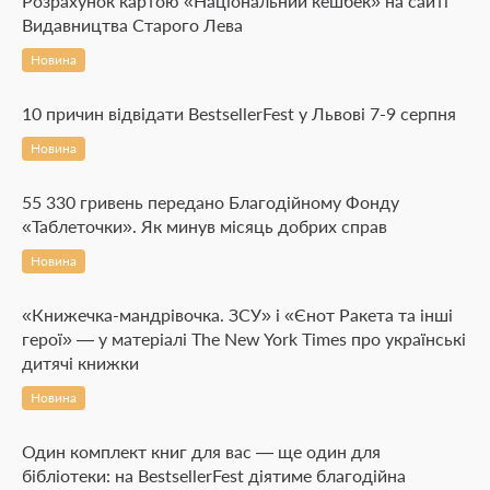
Розрахунок картою «Національний кешбек» на сайті
Видавництва Старого Лева
Новина
10 причин відвідати BestsellerFest у Львові 7-9 серпня
Новина
55 330 гривень передано Благодійному Фонду
«Таблеточки». Як минув місяць добрих справ
Новина
«Книжечка-мандрівочка. ЗСУ» і «Єнот Ракета та інші
герої» — у матеріалі The New York Times про українські
дитячі книжки
Новина
Один комплект книг для вас — ще один для
бібліотеки: на BestsellerFest діятиме благодійна