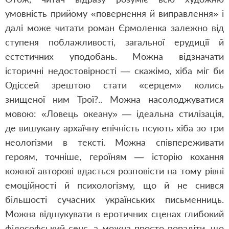
умовність прийому «повернення й виправлення» і
далі може читати роман Єрмоленка залежно від
ступеня поблажливості, загальної ерудиції й
естетичних уподобань. Можна відзначати
історичні недостовірності — скажімо, хіба міг би
Одіссей зрештою стати «серцем» колись
знищеної ним Трої?.. Можна насолоджуватися
мовою: «Ловець океану» — ідеальна стилізація,
де вишукану архаїчну епічність псують хіба зо три
неологізми в тексті. Можна співпереживати
героям, точніше, героїням — історію кохання
кожної авторові вдається розповісти на тому рівні
емоційності й психологізму, що й не снився
більшості сучасних українських письменниць.
Можна відшукувати в еротичних сценах глибокий
філософський сенс, а можна просто порадіти, що