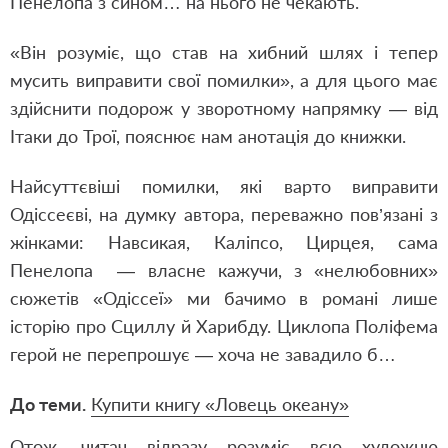
Пенелопа з сином… на нього не чекають.
«Він розуміє, що став на хибний шлях і тепер
мусить виправити свої помилки», а для цього має
здійснити подорож у зворотному напрямку — від
Ітаки до Трої, пояснює нам анотація до книжки.
Найсуттєвіші помилки, які варто виправити
Одіссеєві, на думку автора, переважно пов’язані з
жінками: Навсикая, Каліпсо, Цирцея, сама
Пенелопа — власне кажучи, з «нелюбовних»
сюжетів «Одіссеї» ми бачимо в романі лише
історію про Сциллу й Харибду. Циклопа Поліфема
герой не перепрошує — хоча не завадило б…
До теми.
Купити книгу
«Ловець океану»
Отож, читач відразу розуміє всю художню