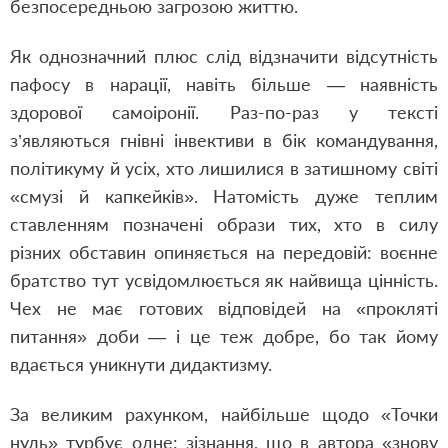
безпосередньою загрозою життю.
Як однозначний плюс слід відзначити відсутність
пафосу в нарації, навіть більше — наявність
здорової самоіронії. Раз-по-раз у тексті
з’являються гнівні інвективи в бік командування,
політикуму й усіх, хто лишилися в затишному світі
«смузі й капкейків». Натомість дуже теплим
ставленням позначені образи тих, хто в силу
різних обставин опиняється на передовій: воєнне
братство тут усвідомлюється як найвища цінність.
Чех не має готових відповідей на «прокляті
питання» доби — і це теж добре, бо так йому
вдається уникнути дидактизму.
За великим рахунком, найбільше щодо «Точки
нуль» турбує одне: зізнання, що в автора «знову