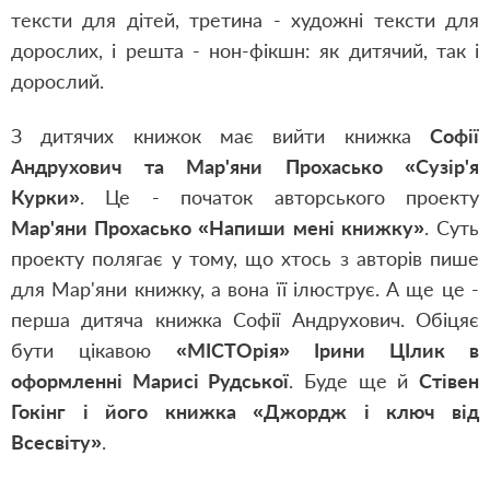
тексти для дітей, третина - художні тексти для
дорослих, і решта - нон-фікшн: як дитячий, так і
дорослий.
З дитячих книжок має вийти книжка
Софії
Андрухович та Мар'яни Прохасько «Сузір'я
Курки»
. Це - початок авторського проекту
Мар'яни Прохасько «Напиши мені книжку»
. Суть
проекту полягає у тому, що хтось з авторів пише
для Мар'яни книжку, а вона її ілюструє. А ще це -
перша дитяча книжка Софії Андрухович. Обіцяє
бути цікавою
«МІСТОрія» Ірини ЦІлик в
оформленні Марисі Рудської
. Буде ще й
Стівен
Гокінг і його книжка «Джордж і ключ від
Всесвіту»
.