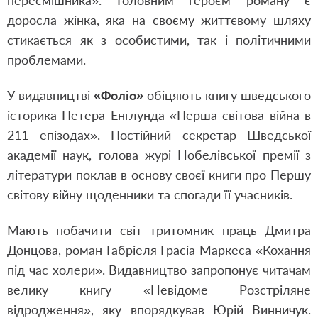
пересмішника». Головним героєм роману є
доросла жінка, яка на своєму життєвому шляху
стикається як з особистими, так і політичними
проблемами.
У видавництві
«Фоліо»
обіцяють книгу шведського
історика Петера Енглунда «Перша світова війна в
211 епізодах». Постійний секретар Шведської
академії наук, голова журі Нобелівської премії з
літератури поклав в основу своєї книги про Першу
світову війну щоденники та спогади її учасників.
Мають побачити світ тритомник праць Дмитра
Донцова, роман Габріеля Грасіа Маркеса «Кохання
під час холери». Видавництво запропонує читачам
велику книгу «Невідоме Розстріляне
відродження», яку впорядкував Юрій Винничук.