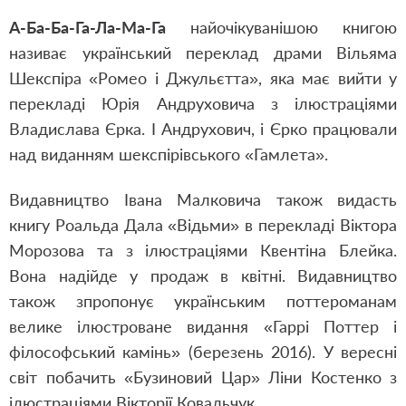
А-Ба-Ба-Га-Ла-Ма-Га
найочікуванішою книгою
називає український переклад драми Вільяма
Шекспіра «Ромео і Джульєтта», яка має вийти у
перекладі Юрія Андруховича з ілюстраціями
Владислава Єрка. І Андрухович, і Єрко працювали
над виданням шекспірівського «Гамлета».
Видавництво Івана Малковича також видасть
книгу Роальда Дала «Відьми» в перекладі Віктора
Морозова та з ілюстраціями Квентіна Блейка.
Вона надійде у продаж в квітні. Видавництво
також зпропонує українським поттероманам
велике ілюстроване видання «Гаррі Поттер і
філософський камінь» (березень 2016). У вересні
світ побачить «Бузиновий Цар» Ліни Костенко з
ілюстраціями Вікторії Ковальчук.