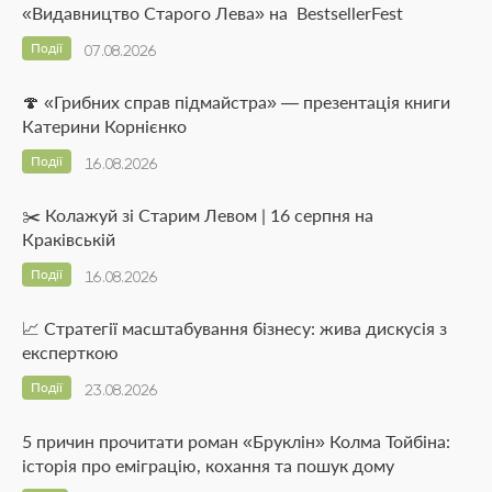
«Видавництво Старого Лева» на BestsellerFest
Події
07.08.2026
🍄 «Грибних справ підмайстра» — презентація книги
Катерини Корнієнко
Події
16.08.2026
✂️ Колажуй зі Старим Левом | 16 серпня на
Краківській
Події
16.08.2026
📈 Стратегії масштабування бізнесу: жива дискусія з
експерткою
Події
23.08.2026
5 причин прочитати роман «Бруклін» Колма Тойбіна:
історія про еміграцію, кохання та пошук дому