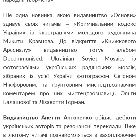
Ще одна новинка, якою видавництво «Основи»
здивує своїх читачів – «Кримінальний кодекс
України» із ілюстраціями молодого художника
Микити Кравцова. До відкриття «Книжкового
Арсеналу» видавництво готує альбом
Decommunised: Ukrainian Soviet Mosaics із
фотографіями українських радянських мозаїк,
зібраних із усієї України фотографом Євгеном
Нікіфоровим, та ґрунтовним мистецтвознавчим
коментарем про них мистецтвознавиць Ольги
Балашової та Лізаветти Герман.
Видавництво Анетти Антоненко
обіцяє дебюти
українських авторів та резонансні переклади. Вже
в лютому читачі познайомляться з захоплюючим