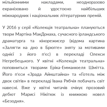
мільйонними накладами, неодноразово
екранізовано й удостоєно найбільших
міжнародних і національних літературних премій.
У 2016 у серії «Колекція театральна» плануються
твори Мартіна МакДонаха, сучасного ірландського
драматурга та кінорежисер (відома картина
«Залягти на дно в Брюгге» зняту за мотивами
однієї з його п’єс) в перекладі Олекси
Негребецького. У квітні «Колекція театральна»
поповниться творами Еріка-Емманюеля Шмітта.
Його п’єси «Зрада Айнштайна» та «Готель між
двох світів» в перекладі Івана Рябчія побачать світ
навесні. Вже у квітні читачів очікує прозовий
дебют Марисі Нікітюк із книжкою новел
«Безодня».