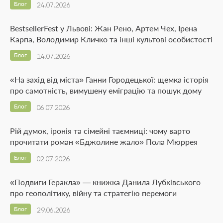
Блог
24.07.2026
BestsellerFest у Львові: Жан Рено, Артем Чех, Ірена
Карпа, Володимир Кличко та інші культові особистості
Блог
14.07.2026
«На захід від міста» Ганни Городецької: щемка історія
про самотність, вимушену еміграцію та пошук дому
Блог
06.07.2026
Рій думок, іронія та сімейні таємниці: чому варто
прочитати роман «Бджолине жало» Пола Мюррея
Блог
02.07.2026
«Подвиги Геракла» — книжка Данила Лубківського
про геополітику, війну та стратегію перемоги
Блог
29.06.2026