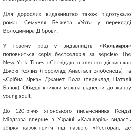
Для дорослих видавництво також підготувало
роман Семуеля Беккета «Уот» у перекладі
Володимира Діброви.
У новому році у видавництві
«Кальварія»
поповниться серія бестселерів за версією The
New York Times «Сповіддю шаленого дівчиська»
Джекі Колінз (переклад Анастасії Злобенець) та
«Срібна зірка» Джанет Волз (переклад Наталії
Білюк). Обидві книжки можна віднести до жанру
young adult.
До 120-річчя японського письменника Кендзі
Міядзава вперше в Україні «Кальварія» видасть
збірку казок-притч під назвою «Ресторан, де