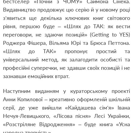
бестселер «Почни з ЧОМУ» Саймона Сінека.
Видавництво продовжує цю серію й у новому році
з’явиться ще декілька ключових книг світового
рівня, першою буде – «Шлях до ТАК: як вести
переговори, не здаючи позицій» (Getting to YES)
Роджера Фішера, Вільяма Юрі та Брюса Петтона.
«Шлях до ТАК» пропонує простий та
універсальний метод, як залагодити особисті та
професійні суперечки, не здавши своїх позицій і не
зазнавши емоційних втрат.
Наступним виданням у кураторському проекті
Анни Копилової – креативно оформленій шкільній
серії, де уже вийшли «Кайдашева сім’я» Івана
Нечуя-Левицького, «Лісова пісня» Лесі Українки,
«Розстріляне Відродження» – буде книга «Усна
народна творчість».