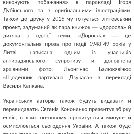
виконують побажання» в перекладі Ігоря
Дубінського та з оригінальними ілюстраціями.
Також до друку у 2016-му готується литовський
проект, задуманий як пара книжок — «доросла» й
дитяча з однієї теми. «Доросла» — це
документальна проза про події 1948-49 років у
Литві, написана одним із учасників
антирадянського супротиву й доповнена
архівними фото: Льонґінас Балюкявічюс
«Щоденник партизана Дзукаса» в перекладі
Василя Капкана.
Українських авторів також будуть видавати й
перевидавати. Євгенія Кононенко презентує збірку
есеїв, в яких по-новому прочитується минуле й
осмислюється сьогодення України. А також буде