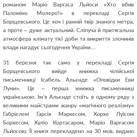
романом Маріо Варгаса Льйоси «Хто вбив
Паломіно Молеро?» в перекладі Сергія
Борщевського. Це хоч і ранній твір знаного метра,
а проте – дуже актуальний. Сліпуча й притягальна
атмосфера клімату тієї доби та викриття злочинів
влади нагадує сьогодення України…
31 березня так само у перекладі Сергія
Борщевського вийде книжка чілійської
письменниці Ісабель Альєнде «Оповідки Еви
Луни». Це – перша книжка письменниці
українською. Ім'я Альєнде стоїть в одному ряду з
великими майстрами жанру «магічного реалізму»
Габріелем Гарсія Маркесом, Хорхе Луїсом
Борхесом, Хуліо Кортасаром, Маріо Варгасом
Льйосою. Її книги перекладено на 30 мов, видано