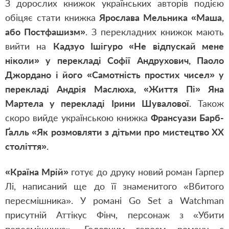
З дорослих книжок українських авторів подією
обіцяє стати книжка
Ярослава Мельника «Маша,
або Постфашизм»
. З перекладних книжок мають
вийти на
Кадзуо Ішігуро «Не відпускай мене
ніколи» у перекладі Софії Андрухович, Паоло
Джордано і його «Самотність простих чисел» у
перекладі Андрія Маслюха, «Життя Пі» Яна
Мартела у перекладі Ірини Шувалової
. Також
скоро вийде українською книжка
Франсуази Барб-
Ґалль «Як розмовляти з дітьми про мистецтво ХХ
століття».
«Країна Мрій»
готує до друку новий роман Гарпер
Лі, написаний ще до її знаменитого «Вбитого
пересмішника». У романі Go Set a Watchman
присутній Аттікус Фінч, персонаж з «Убити