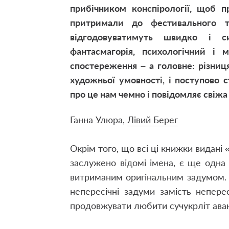
прибічником конспірології, щоб п
притримали до фестивального т
відгодовуватимуть швидко і сит
фантасмагорія, психологічний і 
спостереження – а головне: різни
художньої умовності, і поступово
про це нам чемно і повідомляє свіжа
Ганна Улюра,
Лівий Берег
Окрім того, що всі ці книжки видані 
заслужено відомі імена, є ще одна
витриманим оригінальним задумом. 
непересічні задуми замість непер
продовжувати любити сучукрліт ава