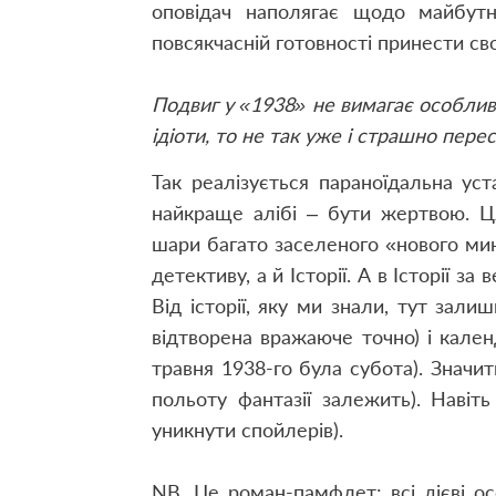
оповідач наполягає щодо майбутн
повсякчасній готовності принести сво
Подвиг у «1938» не вимагає особливи
ідіоти, то не так уже і страшно перес
Так реалізується параноїдальна ус
найкраще алібі – бути жертвою. Ця
шари багато заселеного «нового мин
детективу, а й Історії. А в Історії 
Від історії, яку ми знали, тут зали
відтворена вражаюче точно) і кален
травня 1938-го була субота). Знач
польоту фантазії залежить). Навіт
уникнути спойлерів).
NB. Це роман-памфлет: всі дієві 