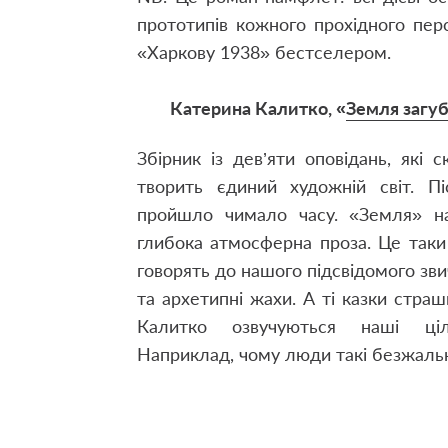
прототипів кожного прохідного пер
«Харкову 1938» бестселером.
Катерина Калитко, «
Земля загуб
Збірник із дев’яти оповідань, які
творить єдиний художній світ. П
пройшло чимало часу. «Земля» на
глибока атмосферна проза. Це таки 
говорять до нашого підсвідомого зв
та архетипні жахи. А ті казки страш
Калитко озвучуються наші цілк
Наприклад, чому люди такі безжальн