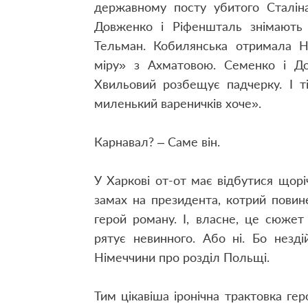
державному посту убитого Сталіна
Довженко і Ріфеншталь знімають 
Тельман. Кобилянська отримала Но
міру» з Ахматовою. Семенко і Дом
Хвильовий розбещує падчерку. І т
миленький вареничків хоче».
Карнавал? – Саме він.
У Харкові от-от має відбутися щор
замах на президента, котрий пови
герой роману. І, власне, це сюжет
рятує невинного. Або ні. Бо незд
Німеччини про розділ Польщі.
Тим цікавіша іронічна трактовка ге