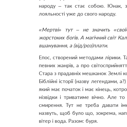
народу – так стає собою. Юнак, з
лояльності уже до свого народу.
«Мертві» тут – не значить «свої
жорстоких богів. А магічний світ Кал
вшанування, а (від/роз)плати.
Епос, створений методами лірики. Та
певних жанрів, а про світосприйнятт
Стара з прадавніх мешканок Землі ком
Біблійні історії (назву легендами, а?
який має початок і має кінець, котр
нізвідки і триватиме вічно. Але то
смирення. Тут не треба давати ім
назвуть, щоб було що, зокрема, напи
вітер і вода. Разом: буря.