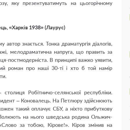
розу, яку презентуватимуть на цьогорічному
ць, «Харків 1938» (Лаурус)
у автор знається. Тонка драматургія діалогів,
ажі, мелодраматична напруга, що править за
нця-постмодерніста. В принципі важко уявити,
ий роман про наші 30-ті і хто б той намір
ти.
 столиця Робітничо-селянської республіки.
езидент – Коновалець. На Петлюру здійснюють
кожен такий оплачує СБУ, а ніхто прибуткову
. Полюють на нього шведська родина Ольжич-
«Слово за тобою, Кірове!». Кіров змінив на