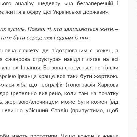
ього аналізу шедевру «на беззаперечній і
є життя в офіру ідеї Української держави».
х зусиль. Позаяк ті, хто залишаються жити, –
тати бути серед них і одним із них.
тановка сюжету, де підозрюваним є кожен, а
 «жанрова структура» навідліг лягає на всі
улого» Ірванця. Бо вона стосується не тільки
за версією Ірванця краще все таки бути жертвою.
шилася хіба що географія (топографія Харкова
дар (ретельно вивірено, коли там на початку
ить, жертвою/злочинцем може бути кожен (від
ь невинно убієнний Сталін (припустимо, щоб
особи мають прототипи. Якщо кожен із живих