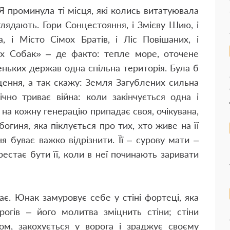
Я проминула ті місця, які колись витатуювала
глядають. Гори Сонцестояння, і Змієву Шию, і
, і Місто Сімох Братів, і Ліс Повішаних, і
их Собак» – де факто: тепле море, оточене
ньких держав одна спільна територія. Була б
щення, а так скажу: Земля Загублених сильна
чно триває війна: коли закінчується одна і
 на кожну генерацію припадає своя, очікувана,
богиня, яка піклується про тих, хто живе на її
ня буває важко відрізнити. Її – сурову мати –
естає бути її, коли в неї починають заривати
ає. Юнак замуровує себе у стіні фортеці, яка
рогів – його молитва зміцнить стіни; стіни
ком, закохується у ворога і зраджує своєму