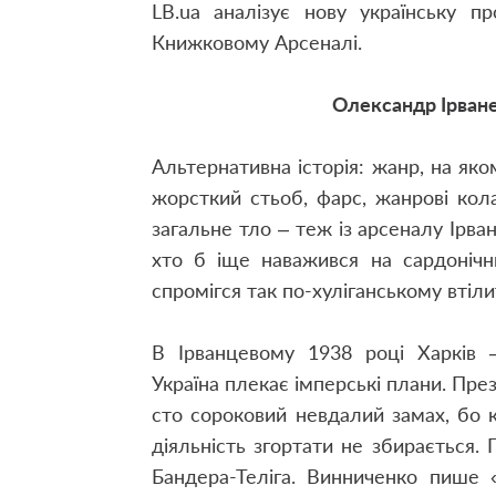
LB.ua аналізує нову українську п
Книжковому Арсеналі.
Олександр Ірване
Альтернативна історія: жанр, на яком
жорсткий стьоб, фарс, жанрові кол
загальне тло – теж із арсеналу Ірва
хто б іще наважився на сардонічн
спромігся так по-хуліганському втіли
В Ірванцевому 1938 році Харків –
Україна плекає імперські плани. Пр
сто сороковий невдалий замах, бо 
діяльність згортати не збирається
Бандера-Теліга. Винниченко пише 