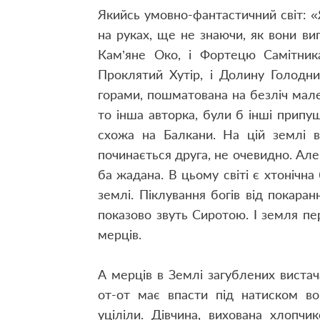
Якийсь умовно-фантастичний світ: «
на руках, ще не знаючи, як вони ви
Кам’яне Око, і Фортецю Самітника
Проклятий Хутір, і Долину Голодн
горами, пошматована на безліч мале
то інша авторка, були б інші припу
схожа на Балкани. На цій землі ві
починається друга, не очевидно. Але
ба жадана. В цьому світі є хтонічна 
землі. Піклування богів від покаран
показово звуть Сиротою. І земля пер
мерців.
А мерців в Землі загублених вистач
от-от має впасти під натиском во
уціліли. Дівчина, вихована хлопчи