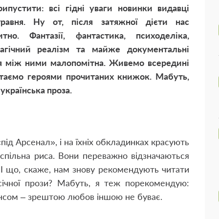
рипустити: всі гідні уваги новинки видавці
равня. Ну от, після затяжної дієти нас
но. Фантазії, фантастика, психоделіка,
магічний реалізм та майже документальні
ця між ними малопомітна. Живемо всередині
 стаємо героями прочитаних книжок. Мабуть,
 українська проза.
«під Арсенал», і на їхніх обкладинках красують
 спільна риса. Вони переважно відзначаються
І що, скаже, нам знову рекомендують читати
есічної прози? Мабуть, я теж порекомендую:
нсом – зрештою любов іншою не буває.