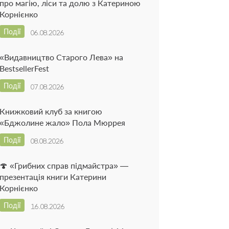
про магію, ліси та долю з Катериною
Корнієнко
Події
06.08.2026
«Видавництво Старого Лева» на
BestsellerFest
Події
07.08.2026
Книжковий клуб за книгою
«Бджолине жало» Пола Мюррея
Події
08.08.2026
🍄 «Грибних справ підмайстра» —
презентація книги Катерини
Корнієнко
Події
16.08.2026