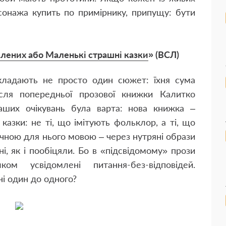
сонажа купить по примірнику, припущу: бути
лених або Маленькі страшні казки
» (ВСЛ)
 складають не просто один сюжет: їхня сума
ісля попередньої прозової книжки Калитко
ших очікувань була варта: нова книжка –
казки: не ті, що імітують фольклор, а ті, що
ичною для нього мовою – через нутряні образи
ні, як і пообіцяли. Бо в «підсвідомому» прози
ом усвідомлені питання-без-відповідей.
і один до одного?