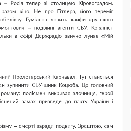
 – Росія тепер зі столицею Кіровоградом.
разом кіно. Не про Гітлера, його переміг
белівку. Гумільов ловить кайфи «руського
онтович – подвійні агенти СБУ. Кокаїніст
ільки в ефірі Держрадіо звично лунає «Мій
ічний Пролетарський Карнавал. Тут станеться
нен зупинити СБУ-шник Коцюба. Це головний
 роману: полісмен викриває злочинця, герой
ійснений замах призведе до пакту України і
роїзму – смерті заради подвигу. Зрештою, сам