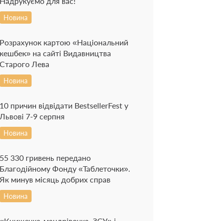
Надрукуємо для вас!
Новина
Розрахунок картою «Національний
кешбек» на сайті Видавництва
Старого Лева
Новина
10 причин відвідати BestsellerFest у
Львові 7-9 серпня
Новина
55 330 гривень передано
Благодійному Фонду «Таблеточки».
Як минув місяць добрих справ
Новина
«Книжечка-мандрівочка. ЗСУ» і