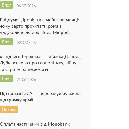
Блог
06.07.2026
Рій думок, іронія та сімейні таємниці:
чому варто прочитати роман
«Бджолине жало» Пола Мюррея
Блог
02.07.2026
«Подвиги Геракла» — книжка Данила
Лубківського про геополітику, війну
та стратегію перемоги
Блог
29.06.2026
Підтримай ЗСУ — перерахуй букси на
підтримку армії
Новина
Оплата частинами від Monobank