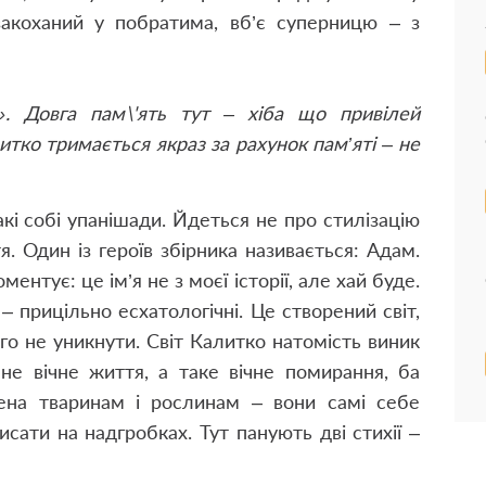
акоханий у побратима, вб’є суперницю – з
». Довга пам\'ять тут – хіба що привілей
итко тримається якраз за рахунок пам’яті – не
кі собі упанішади. Йдеться не про стилізацію
я. Один із героїв збірника називається: Адам.
ентує: це ім’я не з моєї історії, але хай буде.
) – прицільно есхатологічні. Це створений світ,
ого не уникнути. Світ Калитко натомість виник
 не вічне життя, а таке вічне помирання, ба
ена тваринам і рослинам – вони самі себе
сати на надгробках. Тут панують дві стихії –