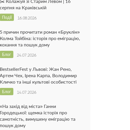
✂️ Колажуй зі Старим Левом | 16
серпня на Краківській
Події
16.08.2026
5 причин прочитати роман «Бруклін»
Колма Тойбіна: історія про еміграцію,
кохання та пошук дому
Блог
24.07.2026
BestsellerFest у Львові: Жан Рено,
Артем Чех, Ірена Карпа, Володимир
Кличко та інші культові особистості
Блог
14.07.2026
«На захід від міста» Ганни
Городецької: щемка історія про
самотність, вимушену еміграцію та
пошук дому