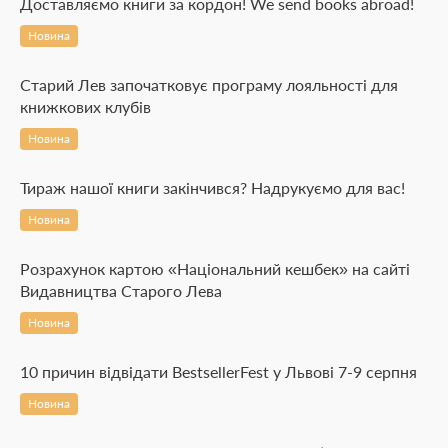
Доставляємо книги за кордон! We send books abroad!
Новина
Старий Лев започатковує програму лояльності для
книжкових клубів
Новина
Тираж нашої книги закінчився? Надрукуємо для вас!
Новина
Розрахунок картою «Національний кешбек» на сайті
Видавництва Старого Лева
Новина
10 причин відвідати BestsellerFest у Львові 7-9 серпня
Новина