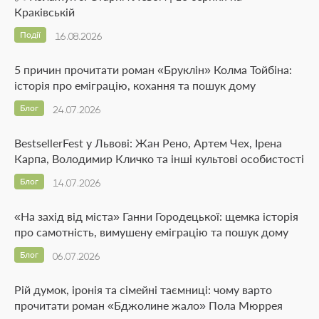
Краківській
Події
16.08.2026
5 причин прочитати роман «Бруклін» Колма Тойбіна:
історія про еміграцію, кохання та пошук дому
Блог
24.07.2026
BestsellerFest у Львові: Жан Рено, Артем Чех, Ірена
Карпа, Володимир Кличко та інші культові особистості
Блог
14.07.2026
«На захід від міста» Ганни Городецької: щемка історія
про самотність, вимушену еміграцію та пошук дому
Блог
06.07.2026
Рій думок, іронія та сімейні таємниці: чому варто
прочитати роман «Бджолине жало» Пола Мюррея