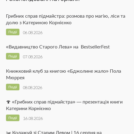
Грибних справ підмайстра: розмова про магію, ліси та
долю з Катериною Корнієнко
Події
06.08.2026
«Видавництво Старого Лева» на BestsellerFest
Події
07.08.2026
Книжковий клуб за книгою «Бджолине жало» Пола
Мюррея
Події
08.08.2026
🍄 «Грибних справ підмайстра» — презентація книги
Катерини Корнієнко
Події
16.08.2026
✂️ Колажуй зі Старим Левом | 16 серпня на