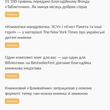
55 330 гривень передано Благодійному Фонду
«Таблеточки». Як минув місяць добрих справ
Новина
«Книжечка-мандрівочка. ЗСУ» і «Єнот Ракета та інші
герої» — у матеріалі The New York Times про українські
дитячі книжки
Новина
Один комплект книг для вас — ще один для
бібліотеки: на BestsellerFest діятиме благодійна
книжкова ініціатива
Новина
Книжковий «Трамвайчик» запрацював у новому
форматі: тепер там кожна книжка зі знижкою
Новина