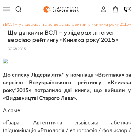
ги ВСЛ – у лідерах літа за версією рейтингу «Книжка року’2015»
Ще дві книги ВСЛ – у лідерах літа за
версією рейтингу «Книжка року’2015»
07.08.2015
До списку Лідерів літа* у номінації «Візитівка» за
версією Всеукраїнського рейтингу «Книжка
року’2015» потрапило дві книги, що вийшли у
«Видавництві Старого Лева».
А саме:
«
Ґвара. Автентична львівська абетка
»
(підномінація «Етнологія / етнографія / фольклор /