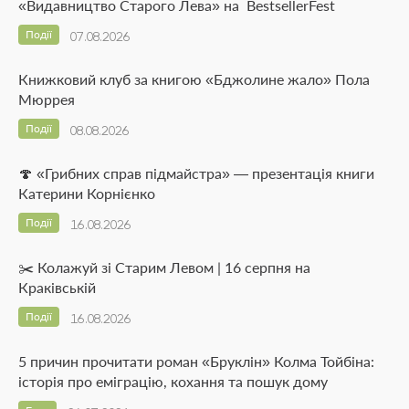
«Видавництво Старого Лева» на BestsellerFest
Події
07.08.2026
Книжковий клуб за книгою «Бджолине жало» Пола
Мюррея
Події
08.08.2026
🍄 «Грибних справ підмайстра» — презентація книги
Катерини Корнієнко
Події
16.08.2026
✂️ Колажуй зі Старим Левом | 16 серпня на
Краківській
Події
16.08.2026
5 причин прочитати роман «Бруклін» Колма Тойбіна:
історія про еміграцію, кохання та пошук дому