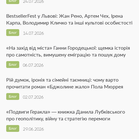
Блог
24.07.2026
BestsellerFest у Львові: Жан Рено, Артем Чех, Ірена
Карпа, Володимир Кличко та інші культові особистості
Блог
14.07.2026
«На захід від міста» Ганни Городецької: щемка історія
про самотність, вимушену еміграцію та пошук дому
Блог
06.07.2026
Рій думок, іронія та сімейні таємниці: чому варто
прочитати роман «Бджолине жало» Пола Мюррея
Блог
02.07.2026
«Подвиги Геракла» — книжка Данила Лубківського
про геополітику, війну та стратегію перемоги
Блог
29.06.2026