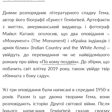
Днями розпорядник літературного спадку Гема,
автор його біографії «
Ернест Гемінґвей. Артефакти
з життя
», американський видавець і фотограф
Майкл Катакіс оголосив, що два оповідання –
«Монумент» (The Monument) і «Країна індіанців і
армія білих» (Indian Country and the White Army) –
увійдуть до перевидання чи не найвідомішого
роману про війну «
По кому поздвін
». До збірки, що
побачить світ влітку 2019 року, також увійде твір
«Кімната з боку саду».
Усі три оповідання були написані в середині 1950-х
років. Разом із ще двома творами Гема, вони
розповідають історію Другої світової війни. Після
їхнього написання Гемінґвей сказав своєму