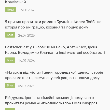
Краківській
Події
16.08.2026
5 причин прочитати роман «Бруклін» Колма Тойбіна:
історія про еміграцію, кохання та пошук дому
Блог
24.07.2026
BestsellerFest у Львові: Жан Рено, Артем Чех, Ірена
Карпа, Володимир Кличко та інші культові особистості
Блог
14.07.2026
«На захід від міста» Ганни Городецької: щемка історія
про самотність, вимушену еміграцію та пошук дому
Блог
06.07.2026
Рій думок, іронія та сімейні таємниці: чому варто
прочитати роман «Бджолине жало» Пола Мюррея