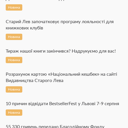
Новина
Старий Лев започатковує програму лояльності для
книжкових клубів
Новина
Тираж нашої книги закінчився? Надрукуємо для вас!
Новина
Розрахунок картою «Національний кешбек» на сайті
Видавництва Старого Лева
Новина
10 причин відвідати BestsellerFest у Львові 7-9 серпня
Новина
55 330 гривень передано Благодійному Фонду