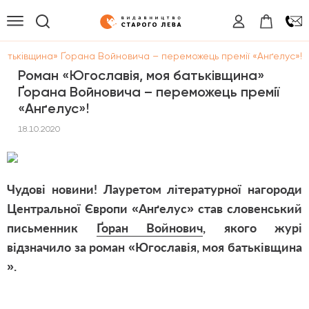
батьківщина» Ґорана Войновича – переможець премії «Анґелус»!
Роман «Югославія, моя батьківщина»
Ґорана Войновича – переможець премії
«Анґелус»!
18.10.2020
Чудові новини! Лауретом літературної нагороди
Центральної Європи «Анґелус» став словенський
письменник
Ґоран Войнович
, якого журі
відзначило за роман «
Югославія, моя батьківщина
».