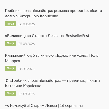
Грибних справ підмайстра: розмова про магію, ліси та
долю з Катериною Корнієнко
Події
06.08.2026
«Видавництво Старого Лева» на BestsellerFest
Події
07.08.2026
Книжковий клуб за книгою «Бджолине жало» Пола
Мюррея
Події
08.08.2026
🍄 «Грибних справ підмайстра» — презентація книги
Катерини Корнієнко
Події
16.08.2026
✂️ Колажуй зі Старим Левом | 16 серпня на